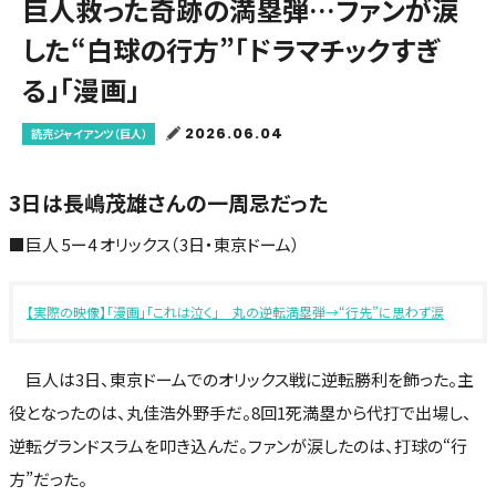
巨人救った奇跡の満塁弾…ファンが涙
した“白球の行方”「ドラマチックすぎ
る」「漫画」
2026.06.04
読売ジャイアンツ（巨人）
3日は長嶋茂雄さんの一周忌だった
■巨人 5ー4 オリックス（3日・東京ドーム）
【実際の映像】「漫画」「これは泣く」 丸の逆転満塁弾→“行先”に思わず涙
巨人は3日、東京ドームでのオリックス戦に逆転勝利を飾った。主
役となったのは、丸佳浩外野手だ。8回1死満塁から代打で出場し、
逆転グランドスラムを叩き込んだ。ファンが涙したのは、打球の“行
方”だった。