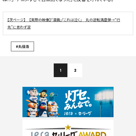
【実際の映像】「漫画」「これは泣く」 丸の逆転満塁弾→“行
先”に思わず涙
#丸佳浩
1
2