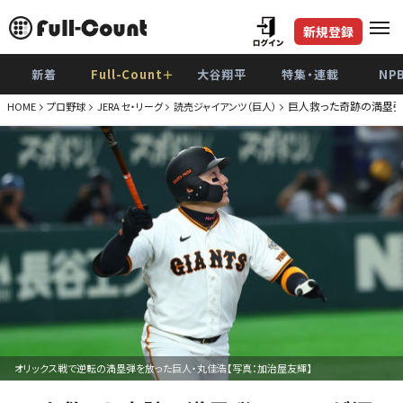
新規登録
新着
Full-Count＋
大谷翔平
特集・連載
NP
巨人救った奇跡の満塁弾…
HOME
プロ野球
JERA セ・リーグ
読売ジャイアンツ（巨人）
オリックス戦で逆転の満塁弾を放った巨人・丸佳浩【写真：加治屋友輝】