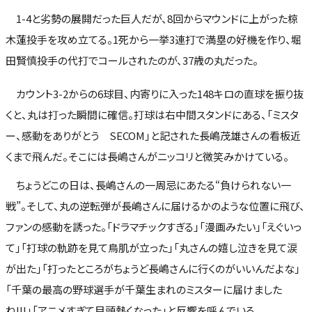
1-4と劣勢の展開だった巨人だが、8回からマウンドに上がった椋
木蓮投手を攻め立てる。1死から一挙3連打で満塁の好機を作り、堀
田賢慎投手の代打でコールされたのが、37歳の丸だった。
カウント3-2からの6球目、内寄りに入った148キロの直球を振り抜
くと、丸は打った瞬間に確信。打球は右中間スタンドにある、「ミスタ
ー、感動をありがとう SECOM」と記された長嶋茂雄さんの看板近
くまで飛んだ。そこには長嶋さんがニッコリと微笑みかけている。
ちょうどこの日は、長嶋さんの一周忌にあたる“負けられない一
戦”。そして、丸の逆転弾が長嶋さんに届けるかのような位置に飛び、
ファンの感動を誘った。「ドラマチックすぎる」「漫画みたい」「えぐいっ
て」「打球の軌跡を見て鳥肌が立った」「丸さんの嬉し泣きを見て涙
が出た」「打ったところがちょうど長嶋さんに行くのがいいんだよな」
「千葉の最高の野球選手が千葉生まれのミスターに届けました
ね!!!」「アニメすぎて目頭熱くなった」と反響を呼んでいる。