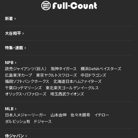
新着
大谷翔平
特集・連載
NPB
読売ジャイアンツ（巨人）
阪神タイガース
横浜DeNAベイスターズ
広島東洋カープ
東京ヤクルトスワローズ
中日ドラゴンズ
福岡ソフトバンクホークス
北海道日本ハムファイターズ
千葉ロッテマリーンズ
東北楽天ゴールデンイーグルス
オリックス・バファローズ
埼玉西武ライオンズ
MLB
日本人メジャーリーガー
山本由伸
佐々木朗希
イチロー
ダルビッシュ有
ドジャース
侍ジャパン