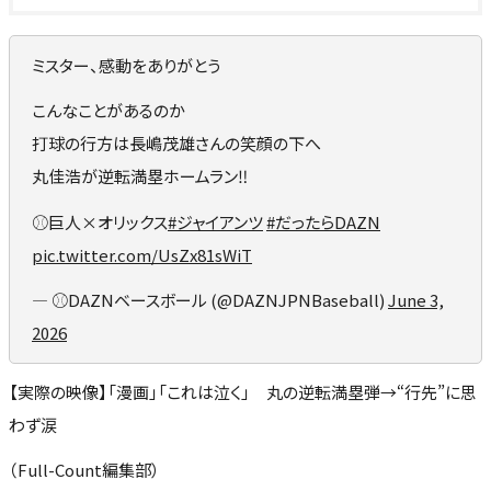
ミスター、感動をありがとう
こんなことがあるのか
打球の行方は長嶋茂雄さんの笑顔の下へ
丸佳浩が逆転満塁ホームラン‼️
⚾️巨人×オリックス
#ジャイアンツ
#だったらDAZN
pic.twitter.com/UsZx81sWiT
— ⚾️DAZNベースボール (@DAZNJPNBaseball)
June 3,
2026
【実際の映像】「漫画」「これは泣く」 丸の逆転満塁弾→“行先”に思
わず涙
（Full-Count編集部）