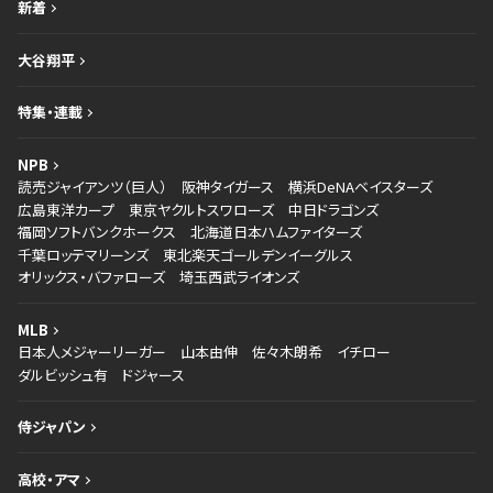
新着
大谷翔平
特集・連載
NPB
読売ジャイアンツ（巨人）
阪神タイガース
横浜DeNAベイスターズ
広島東洋カープ
東京ヤクルトスワローズ
中日ドラゴンズ
福岡ソフトバンクホークス
北海道日本ハムファイターズ
千葉ロッテマリーンズ
東北楽天ゴールデンイーグルス
オリックス・バファローズ
埼玉西武ライオンズ
MLB
日本人メジャーリーガー
山本由伸
佐々木朗希
イチロー
ダルビッシュ有
ドジャース
侍ジャパン
高校・アマ