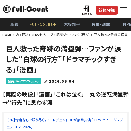
新規登録
新着
Full-Count＋
大谷翔平
特集・連載
NP
巨人救った奇跡の満塁弾…
HOME
プロ野球
JERA セ・リーグ
読売ジャイアンツ（巨人）
巨人救った奇跡の満塁弾…ファンが涙
した“白球の行方”「ドラマチックすぎ
る」「漫画」
2026.06.04
読売ジャイアンツ（巨人）
【実際の映像】「漫画」「これは泣く」 丸の逆転満塁弾
→“行先”に思わず涙
【PR】忖度なしで語り尽くす！ レジェンドOBが豪華共演「JERA セ・リーグレジ
ェンドLIVE2026」