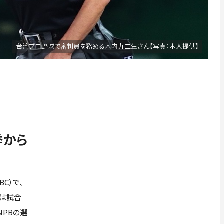
台湾プロ野球で審判員を務める木内九二生さん【写真：本人提供】
季から
C）で、
では試合
NPBの選