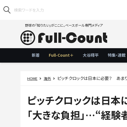
野球の「知りたい」がここに。ベースボール専門メディア
新着
Full-Count＋
大谷翔平
特集・連載
ピッチクロックは日本に必要？ あまり
HOME
海外
ピッチクロックは日本
「大きな負担」…“経験