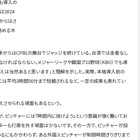
も導入の
2024
ンからはさ
務める木
季からはCPBLの舞台でジャッジを続けている。台湾では走者なし
なければならない。メジャーリーグや韓国プロ野球（KBO）でも導
考えは当然あると思います」と理解を示した。実際、本格導入前の
5年には平均2時間56分まで短縮されるなど、一定の成果も表れてい
えさせられる場面もあるという。
が、ピッチャーには『時間内に投げよう』という意識が強く働いてお
ッターも打席を外す場面は少ないです。その一方で、ピッチャーが投
いるにもかかわらず、ある外国人ピッチャーが制限時間ぎりぎりまで