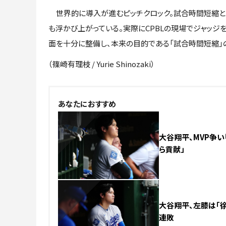
世界的に導入が進むピッチクロック。試合時間短縮と
も浮かび上がっている。実際にCPBLの現場でジャッ
面を十分に整備し、本来の目的である「試合時間短縮」
（篠崎有理枝 / Yurie Shinozaki）
NEW
あなたにおすすめ
大谷翔平、MVP争い
ら貢献」
NEW
大谷翔平、左膝は「徐
連敗