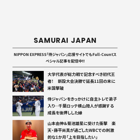
SAMURAI JAPAN
NIPPON EXPRESS「侍ジャパン」応援サイトでもFull-Countス
ペシャル記事を配信中!!
大学代表が総力戦で記念すべき初代王
者！ 新設大会決勝で延長11回の末に
米国撃破
侍ジャパンをきっかけに自主トレで弟子
入り…千葉ロッテ横山陸人が感謝する
成長を後押しした縁
山本由伸＆菊池雄星に受けた衝撃 楽
天・藤平尚真が過ごしたWBCでの刺激
的な1か月「上を目指したい」