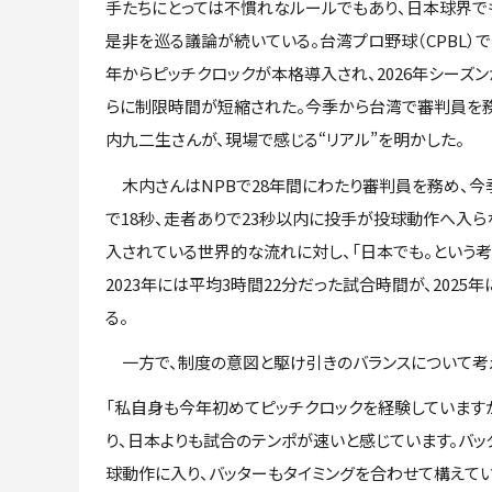
手たちにとっては不慣れなルールでもあり、日本球界で
是非を巡る議論が続いている。台湾プロ野球（CPBL）では
年からピッチクロックが本格導入され、2026年シーズ
らに制限時間が短縮された。今季から台湾で審判員を
内九二生さんが、現場で感じる“リアル”を明かした。
木内さんはNPBで28年間にわたり審判員を務め、今
で18秒、走者ありで23秒以内に投手が投球動作へ入ら
入されている世界的な流れに対し、「日本でも。という
2023年には平均3時間22分だった試合時間が、202
る。
一方で、制度の意図と駆け引きのバランスについて考
「私自身も今年初めてピッチクロックを経験しています
り、日本よりも試合のテンポが速いと感じています。バ
球動作に入り、バッターもタイミングを合わせて構えて