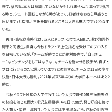
来て、落ちる。本人は意識していないかもしれませんが、真っすぐ落ち
る時と、シュート回転しながら時があって、打者はなおさら戸惑うと
思います」と指摘。「三振を取れるところは大きな魅力です」とうなず
いた。
香川・高松商高時代は、巨人にドラフト1位で入団した浅野翔吾外
野手と同級生。自身も今秋ドラフトで上位指名を受けてのプロ入り
を目指しているが、「チームが勝つことが絶対優先で、“自己チュ
ー”なピッチングをしてはならない。チームを勝たせる投手が、自ずと
プロに行けるのだと思っています」と強調する。チームは11日の準々
決勝・日体大戦も勝利。2021年以来5年ぶりの大学日本一へはあと2
勝だ。
今秋ドラフト候補の大学生投手は、今大会で8回10奪三振無失点
の快投を演じた関大・米沢友翔投手、中1日で2度先発し好投を続け
た大商大・星野世那投手、今大会には不出場ながら、昨秋の明治神