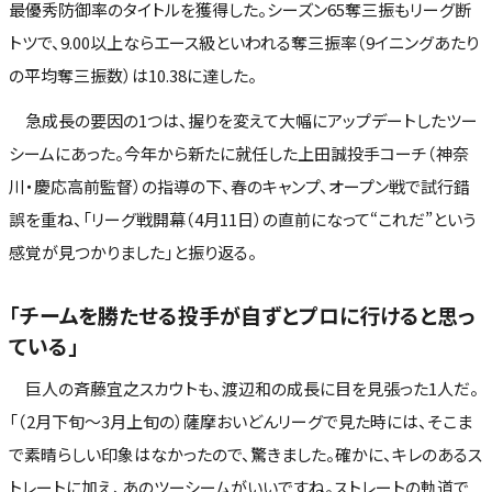
最優秀防御率のタイトルを獲得した。シーズン65奪三振もリーグ断
トツで、9.00以上ならエース級といわれる奪三振率（9イニングあたり
の平均奪三振数）は10.38に達した。
急成長の要因の1つは、握りを変えて大幅にアップデートしたツー
シームにあった。今年から新たに就任した上田誠投手コーチ（神奈
川・慶応高前監督）の指導の下、春のキャンプ、オープン戦で試行錯
誤を重ね、「リーグ戦開幕（4月11日）の直前になって“これだ”という
感覚が見つかりました」と振り返る。
「チームを勝たせる投手が自ずとプロに行けると思っ
ている」
巨人の斉藤宜之スカウトも、渡辺和の成長に目を見張った1人だ。
「（2月下旬～3月上旬の）薩摩おいどんリーグで見た時には、そこま
で素晴らしい印象はなかったので、驚きました。確かに、キレのあるス
トレートに加え、あのツーシームがいいですね。ストレートの軌道で