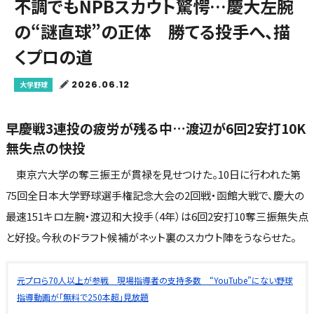
不調でもNPBスカウト驚愕…慶大左腕
の“謎直球”の正体 勝てる投手へ、描
くプロの道
2026.06.12
大学野球
早慶戦3連投の疲労が残る中…渡辺が6回2安打10K
無失点の快投
東京六大学の奪三振王が貫禄を見せつけた。10日に行われた第
75回全日本大学野球選手権記念大会の2回戦・函館大戦で、慶大の
最速151キロ左腕・渡辺和大投手（4年）は6回2安打10奪三振無失点
と好投。今秋のドラフト候補がネット裏のスカウト陣をうならせた。
元プロら70人以上が参戦 現場指導者の支持多数 “YouTube”にない野球
指導動画が「無料で250本超」見放題