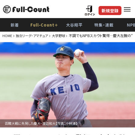
新規登録
新着
Full-Count＋
大谷翔平
特集・連載
NP
不調でもNPBスカウト驚愕…慶大左腕の“
HOME
独立リーグ・アマチュア
大学野球
函館大戦に先発した慶大・渡辺和大【写真：小林靖】