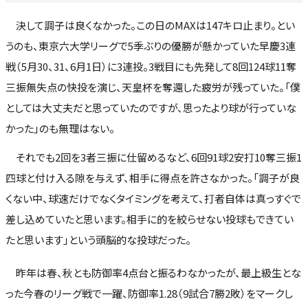
決して調子は良くなかった。この日のMAXは147キロ止まり。とい
うのも、東京六大学リーグで5季ぶりの優勝が懸かっていた早慶3連
戦（5月30、31、6月1日）に3連投。3戦目にも先発して8回124球11奪
三振無失点の快投を演じ、天皇杯を奪還した疲労が残っていた。「僕
としては大丈夫だと思っていたのですが、思ったより球が行っていな
かった」のも無理はない。
それでも2回を3者三振に仕留めるなど、6回91球2安打10奪三振1
四球と付け入る隙を与えず、相手に得点を許さなかった。「調子が良
くない中、球速だけでなくタイミングを考えて、打者自体は真っすぐで
差し込めていたと思います。相手に的を絞らせない投球もできてい
たと思います」という頭脳的な投球だった。
昨年は春、秋とも防御率4点台と振るわなかったが、最上級生とな
った今春のリーグ戦で一躍、防御率1.28（9試合7勝2敗）をマークし