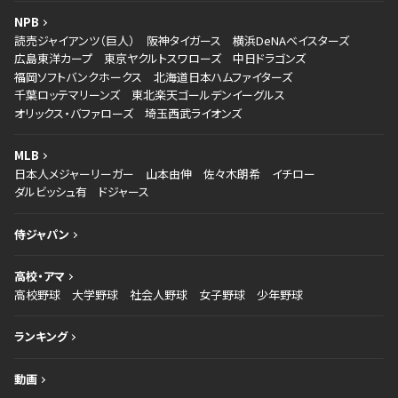
NPB
読売ジャイアンツ（巨人）
阪神タイガース
横浜DeNAベイスターズ
広島東洋カープ
東京ヤクルトスワローズ
中日ドラゴンズ
福岡ソフトバンクホークス
北海道日本ハムファイターズ
千葉ロッテマリーンズ
東北楽天ゴールデンイーグルス
オリックス・バファローズ
埼玉西武ライオンズ
MLB
日本人メジャーリーガー
山本由伸
佐々木朗希
イチロー
ダルビッシュ有
ドジャース
侍ジャパン
高校・アマ
高校野球
大学野球
社会人野球
女子野球
少年野球
ランキング
動画