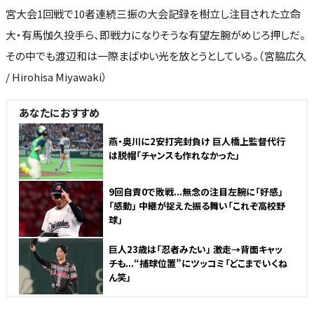
宮大会1回戦で10者連続三振の大会記録を樹立し注目された立命
大・有馬伽久投手ら、即戦力になりそうな有望左腕がめじろ押しだ。
その中でも渡辺和は一際まばゆい光を放とうとしている。（宮脇広久
/ Hirohisa Miyawaki）
あなたにおすすめ
燕・奥川に2安打完封負け 巨人橋上監督代行
は脱帽「チャンスも作れなかった」
9回自責0で敗戦...無念の注目左腕に「好感」
「感動」 中継が捉えた振る舞い「これぞ高校野
球」
巨人23歳は「忍者みたい」 激走→背面キャッ
チも...“捕球位置”にツッコミ「どこまでいくね
ん笑」