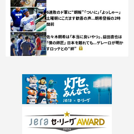
6連敗のド軍に“朗報”「ついに」「よっしゃー」
土曜朝にこだます歓喜の声...朗希登板の2時
間前
佐々木朗希は「本当に良いやつ」、益田直也は
「僕の師匠」 日本を離れても...ゲレーロが明か
すロッテとの“絆”