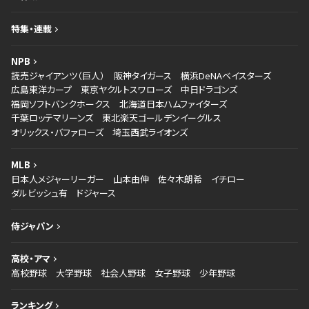
特集・連載
NPB
読売ジャイアンツ（巨人）
阪神タイガース
横浜DeNAベイスターズ
広島東洋カープ
東京ヤクルトスワローズ
中日ドラゴンズ
福岡ソフトバンクホークス
北海道日本ハムファイターズ
千葉ロッテマリーンズ
東北楽天ゴールデンイーグルス
オリックス・バファローズ
埼玉西武ライオンズ
MLB
日本人メジャーリーガー
山本由伸
佐々木朗希
イチロー
ダルビッシュ有
ドジャース
侍ジャパン
高校・アマ
高校野球
大学野球
社会人野球
女子野球
少年野球
ランキング