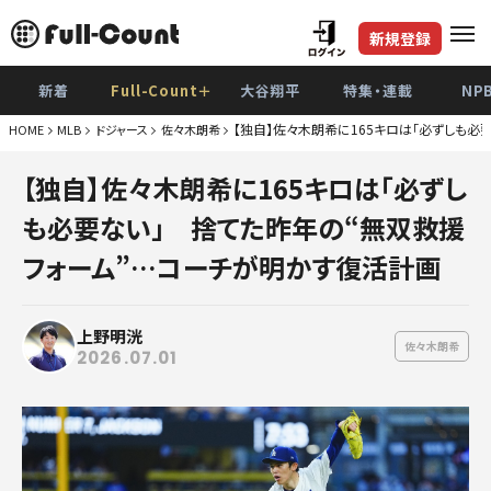
新規登録
新着
Full-Count＋
大谷翔平
特集・連載
NP
【独自】佐々木朗希に165キロは「必ずしも
HOME
MLB
ドジャース
佐々木朗希
巨
【独自】佐々木朗希に165キロは「必ずし
阪
も必要ない」 捨てた昨年の“無双救援
De
フォーム”…コーチが明かす復活計画
広
上野明洸
ヤク
佐々木朗希
2026.07.01
中
ソフト
日本