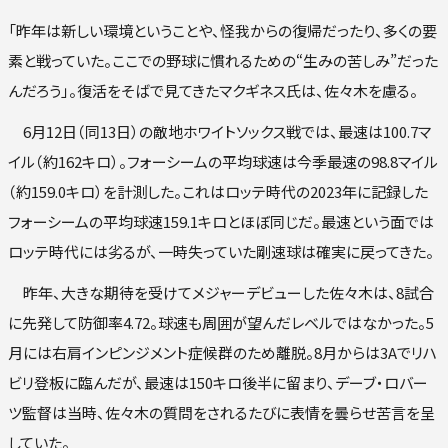
「昨年は新しい環境ということや、怪我からの復帰だったり、多くの要
素と戦っていた。ここでの野球に慣れるための“生みの苦しみ”だった
んだろう」。復活をそばで見てきたマクギネス氏は、佐々木を慮る。
6月12日（同13日）の敵地ホワイトソックス戦では、最速は100.7マ
イル（約162キロ）。フォーシームの平均球速は今季最速の98.8マイル
（約159.0キロ）を計測した。これはロッテ時代の2023年に記録した
フォーシームの平均球速159.1キロとほぼ同じだ。最速という面では
ロッテ時代には劣るが、一時失っていた剛速球は確実に戻ってきた。
昨年、大きな期待を受けてメジャーデビューした佐々木は、8試合
に先発して防御率4.72。球速も周囲が望んだレベルではなかった。5
月には右肩インピンジメント症候群のため離脱。8月からは3Aでリハ
ビリ登板に臨んだが、最速は150キロ後半に留まり、デーブ・ロバー
ツ監督は当時、佐々木の質問をされるたびに表情を曇らせ苦言を呈
していた。