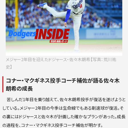
ロ
楽
オリ
西
メジャー2年目を迎えたドジャース・佐々木朗希【写真：荒川祐
史】
コナー・マクギネス投手コーチ補佐が語る佐々木
朗希の成長
苦しんだ1年目を乗り越えて、佐々木朗希投手が復活を遂げようと
している。メジャー2年目の今季は生命線でもある剛速球が復活。そ
の裏にはドジャースと佐々木が計画した確かなプランがあった。成長
の過程を、コナー・マクギネス投手コーチ補佐が明かす。