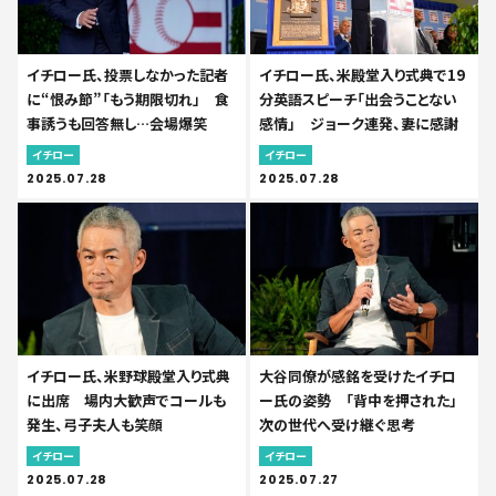
イチロー氏、投票しなかった記者
イチロー氏、米殿堂入り式典で19
に“恨み節”「もう期限切れ」 食
分英語スピーチ「出会うことない
事誘うも回答無し…会場爆笑
感情」 ジョーク連発、妻に感謝
イチロー
イチロー
2025.07.28
2025.07.28
イチロー氏、米野球殿堂入り式典
大谷同僚が感銘を受けたイチロ
に出席 場内大歓声でコールも
ー氏の姿勢 「背中を押された」
発生、弓子夫人も笑顔
次の世代へ受け継ぐ思考
イチロー
イチロー
2025.07.28
2025.07.27