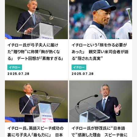
イチロー氏が弓子夫人に届け
イチローという「顔を作る必要が
た“贈り物”に称賛「胸が熱くな
あった」 親交深い米司会者が語
る」 デート回想が「素敵すぎる」
る“隠された真実”
イチロー
イチロー
2025.07.28
2025.07.28
イチロー氏、英語スピーチ成功の
イチロー氏が野茂氏に“日本語
裏に弓子夫人「最も力に」 日本
で”感謝した理由 スピーチ後に