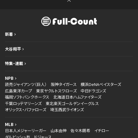
新着
大谷翔平
特集・連載
NPB
読売ジャイアンツ（巨人）
阪神タイガース
横浜DeNAベイスターズ
広島東洋カープ
東京ヤクルトスワローズ
中日ドラゴンズ
福岡ソフトバンクホークス
北海道日本ハムファイターズ
千葉ロッテマリーンズ
東北楽天ゴールデンイーグルス
オリックス・バファローズ
埼玉西武ライオンズ
MLB
日本人メジャーリーガー
山本由伸
佐々木朗希
イチロー
ダルビッシュ有
ドジャース