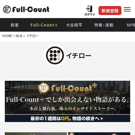
新規登録
新着
Full-Count＋
大谷翔平
特集・連載
NP
HOME
MLB
イチロー
イチロー