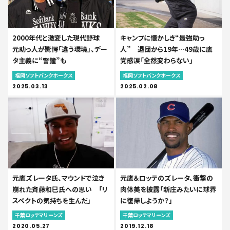
2000年代と激変した現代野球
キャンプに懐かしき“最強助っ
元助っ人が驚愕「違う環境」、デー
人” 退団から19年…49歳に鷹
タ主義に“警鐘”も
党感涙「全然変わらない」
福岡ソフトバンクホークス
福岡ソフトバンクホークス
2025.03.13
2025.02.08
元鷹ズレータ氏、マウンドで泣き
元鷹＆ロッテのズレータ、衝撃の
崩れた斉藤和巳氏への思い 「リ
肉体美を披露「新庄みたいに球界
スペクトの気持ちを生んだ」
に復帰しようか？」
千葉ロッテマリーンズ
千葉ロッテマリーンズ
2020.05.27
2019.12.18