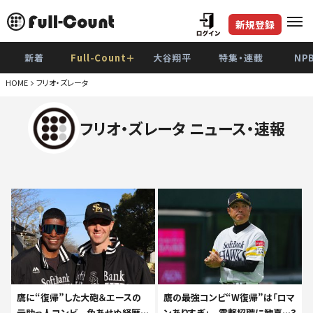
新規登録
新着
Full-Count＋
大谷翔平
特集・連載
NP
HOME
フリオ・ズレータ
フリオ・ズレータ ニュース・速報
鷹に“復帰”した大砲＆エースの
鷹の最強コンビ“W復帰”は「ロマ
元助っ人コンビ 色あせぬ経歴…
ンありすぎ」 電撃招聘に歓喜…3