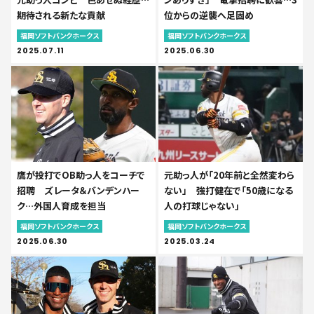
期待される新たな貢献
位からの逆襲へ足固め
福岡ソフトバンクホークス
福岡ソフトバンクホークス
2025.07.11
2025.06.30
鷹が投打でOB助っ人をコーチで
元助っ人が「20年前と全然変わら
招聘 ズレータ＆バンデンハー
ない」 強打健在で「50歳になる
ク…外国人育成を担当
人の打球じゃない」
福岡ソフトバンクホークス
福岡ソフトバンクホークス
2025.06.30
2025.03.24