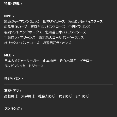
特集・連載
NPB
読売ジャイアンツ（巨人）
阪神タイガース
横浜DeNAベイスターズ
広島東洋カープ
東京ヤクルトスワローズ
中日ドラゴンズ
福岡ソフトバンクホークス
北海道日本ハムファイターズ
千葉ロッテマリーンズ
東北楽天ゴールデンイーグルス
オリックス・バファローズ
埼玉西武ライオンズ
MLB
日本人メジャーリーガー
山本由伸
佐々木朗希
イチロー
ダルビッシュ有
ドジャース
侍ジャパン
高校・アマ
高校野球
大学野球
社会人野球
女子野球
少年野球
ランキング