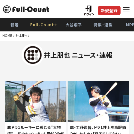
新規登録
新着
Full-Count＋
大谷翔平
特集・連載
NP
HOME
井上朋也
井上朋也 ニュース・速報
鷹ドラ1ルーキーに感じる“大物
鷹・工藤監督、ドラ1井上を高評価
感” 初のキャンプにも平然「全然
「大したもの」「見劣りしてない」