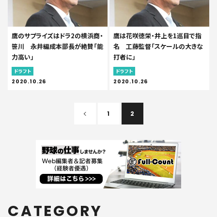
鷹のサプライズはドラ2の横浜商・
鷹は花咲徳栄・井上を1巡目で指
笹川 永井編成本部長が絶賛「能
名 工藤監督「スケールの大きな
力高い」
打者に」
ドラフト
ドラフト
2020.10.26
2020.10.26
1
2
CATEGORY