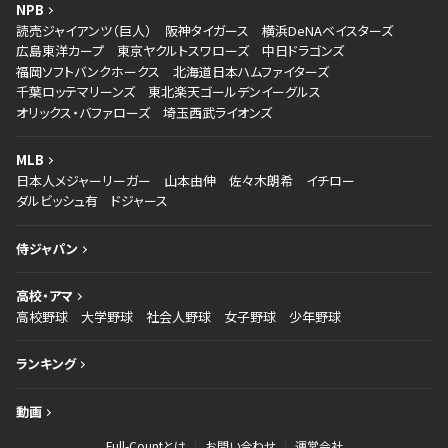
NPB
読売ジャイアンツ（巨人）
阪神タイガース
横浜DeNAベイスターズ
広島東洋カープ
東京ヤクルトスワローズ
中日ドラゴンズ
福岡ソフトバンクホークス
北海道日本ハムファイターズ
千葉ロッテマリーンズ
東北楽天ゴールデンイーグルス
オリックス・バファローズ
埼玉西武ライオンズ
MLB
日本人メジャーリーガー
山本由伸
佐々木朗希
イチロー
ダルビッシュ有
ドジャース
侍ジャパン
高校・アマ
高校野球
大学野球
社会人野球
女子野球
少年野球
ランキング
動画
Full-Countとは
お問い合わせ
運営会社