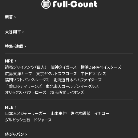
新着
大谷翔平
特集・連載
NPB
読売ジャイアンツ（巨人）
阪神タイガース
横浜DeNAベイスターズ
広島東洋カープ
東京ヤクルトスワローズ
中日ドラゴンズ
福岡ソフトバンクホークス
北海道日本ハムファイターズ
千葉ロッテマリーンズ
東北楽天ゴールデンイーグルス
オリックス・バファローズ
埼玉西武ライオンズ
MLB
日本人メジャーリーガー
山本由伸
佐々木朗希
イチロー
ダルビッシュ有
ドジャース
侍ジャパン