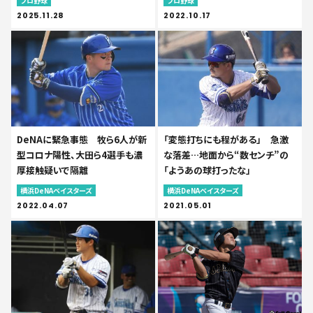
プロ野球
プロ野球
2025.11.28
2022.10.17
DeNAに緊急事態 牧ら6人が新
「変態打ちにも程がある」 急激
型コロナ陽性、大田ら4選手も濃
な落差…地面から“数センチ”の
厚接触疑いで隔離
「ようあの球打ったな」
横浜DeNAベイスターズ
横浜DeNAベイスターズ
2022.04.07
2021.05.01