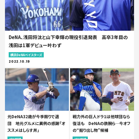
DeNA、浅田将汰と山下幸輝の現役引退発表 高卒3年目の
浅田は1軍デビュー叶わず
横浜DeNAベイスターズ
2022.10.19
元DeNA32歳が今季限りで退
戦力外の巨人ドラ1は他球団なら
団 地元グルメに異例の感謝「オ
復活も DeNAの鉄腕ら…今オフ
ススメはしらす丼」
の“掘り出し物”候補