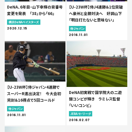
DeNA、6年目・山下幸輝の背番号
【U-23W杯】侍J4連勝＆1位突破
変更を発表 「38」から「66」
へ豪州と全勝対決へ 好調山下
「明日打たないと意味ない」
横浜DeNAベイスターズ
2020.12.15
侍ジャパン
2016.11.01
【U-23W杯】侍ジャパン4連勝で
DeNA初実戦で国学院大の二遊
スーパーR進出決定！ 今大会初
間コンビが輝き ラミレス監督
完封＆16得点で5回コールド
「いいコンビ」
侍ジャパン
JERA セ・リーグ
2016.11.01
2016.02.07