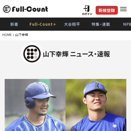
新規登録
新着
Full-Count＋
大谷翔平
特集・連載
NP
HOME
山下幸輝
山下幸輝 ニュース・速報