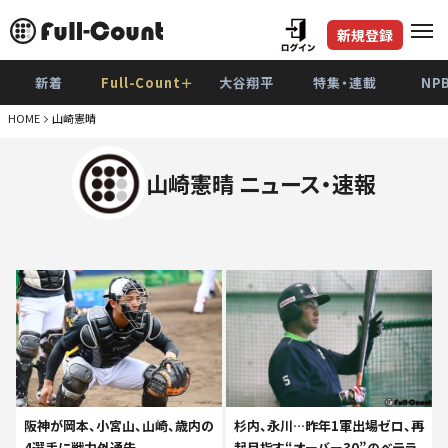
新規登録
新着
Full-Count＋
大谷翔平
特集・連載
NP
HOME
山崎憲晴
山崎憲晴 ニュース・速報
杉内、永川…昨年1軍出場ゼロ、再
阪神が岡本、小宮山、山崎、歳内の
起目指す“オーバー30”のベテラ
4選手に戦力外通告