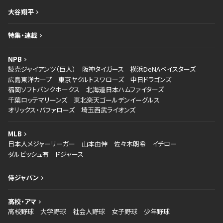
大谷翔平
特集・連載
NPB
読売ジャイアンツ（巨人）
阪神タイガース
横浜DeNAベイスターズ
広島東洋カープ
東京ヤクルトスワローズ
中日ドラゴンズ
福岡ソフトバンクホークス
北海道日本ハムファイターズ
千葉ロッテマリーンズ
東北楽天ゴールデンイーグルス
オリックス・バファローズ
埼玉西武ライオンズ
MLB
日本人メジャーリーガー
山本由伸
佐々木朗希
イチロー
ダルビッシュ有
ドジャース
侍ジャパン
高校・アマ
高校野球
大学野球
社会人野球
女子野球
少年野球