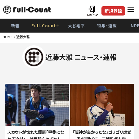
新規登録
新着
Full-Count＋
大谷翔平
特集・連載
NP
HOME
近藤大雅
近藤大雅 ニュース・速報
スカウトが惚れた爆肩「甲斐にな
「阪神が良かったな」ゴリゴリ虎党
れる逸材」 捕手転向わずか1
一家が“改心” 三浦監督も仰