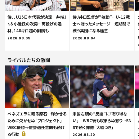
侍J、U15日本代表が決定 井端J
侍J井口監督が“始動”…U-12戦
r.＆小池氏の次男…両投げの逸
士へ贈ったメッセージ 短期間で
材、140キロ超の剛腕も
戦う集団になる極意
2026.08.05
2026.08.04
ライバルたちの激闘
ベネズエラに眠る原石…輝かせる
米国右腕の“反論”に「有り得な
ために欠かせぬ「プロジェクト」
い」 WBC後も収まらぬ怒り…SN
WBC優勝→監督退任意向も続け
Sで続く非難「大嘘つき」
る行動
2026.03.20