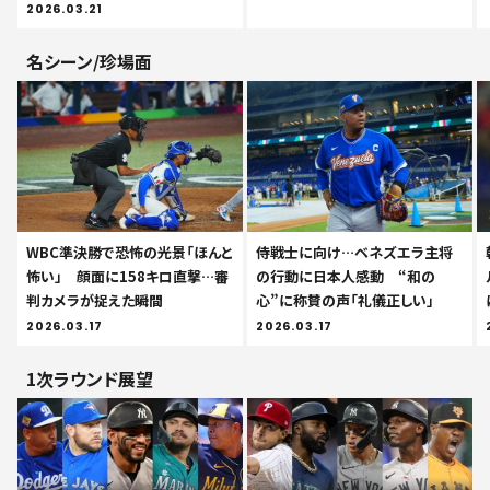
2026.03.21
名シーン/珍場面
WBC準決勝で恐怖の光景「ほんと
侍戦士に向け…ベネズエラ主将
怖い」 顔面に158キロ直撃…審
の行動に日本人感動 “和の
判カメラが捉えた瞬間
心”に称賛の声「礼儀正しい」
2026.03.17
2026.03.17
1次ラウンド展望