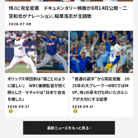
侍Jに完全密着 ドキュメンタリー映画が8月14日公開…二
宮和也がナレーション、稲葉浩志が主題歌
2026.07.09
オリックス球団新は「我ごとのよう
“普通の選手”から突如覚醒 20
に嬉しい」 WBC優勝監督が抱く
25年の大ブレーク→WBCではM
誇らしさ…マチャドは「日本で自信
VP、侍Jの夢を打ち砕いたガルシ
を増した」
アが大切にする習慣
2026.05.27
2026.05.21
最新ニュースをもっと見る