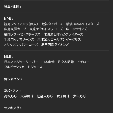
特集・連載
NPB
読売ジャイアンツ（巨人）
阪神タイガース
横浜DeNAベイスターズ
広島東洋カープ
東京ヤクルトスワローズ
中日ドラゴンズ
福岡ソフトバンクホークス
北海道日本ハムファイターズ
千葉ロッテマリーンズ
東北楽天ゴールデンイーグルス
オリックス・バファローズ
埼玉西武ライオンズ
MLB
日本人メジャーリーガー
山本由伸
佐々木朗希
イチロー
ダルビッシュ有
ドジャース
侍ジャパン
高校・アマ
高校野球
大学野球
社会人野球
女子野球
少年野球
ランキング