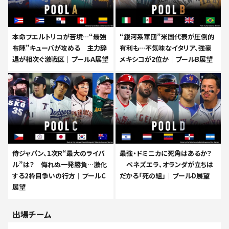
本命プエルトリコが苦境…“最強
“銀河系軍団”米国代表が圧倒的
布陣”キューバが攻める 主力辞
有利も…不気味なイタリア、強豪
退が相次ぐ激戦区｜プールA展望
メキシコが2位か｜プールB展望
侍ジャパン、1次R“最大のライバ
最強・ドミニカに死角はあるか？
ル”は？ 侮れぬ一発勝負…激化
ベネズエラ、オランダが立ちは
する2枠目争いの行方｜プールC
だかる「死の組」｜プールD展望
展望
出場チーム