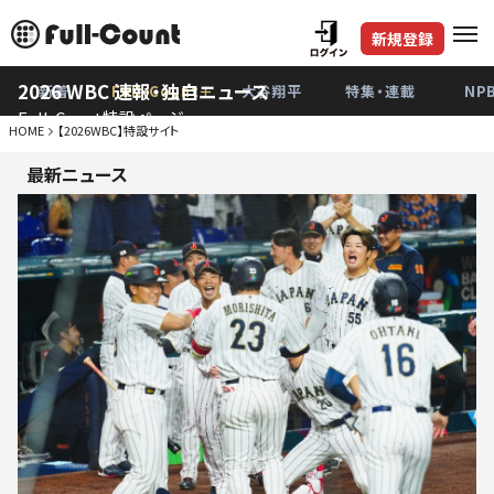
新規登録
2026 WBC 速報・独自ニュース
新着
Full-Count＋
大谷翔平
特集・連載
NP
Full-Count特設ページ
HOME
【2026WBC】特設サイト
最新ニュース