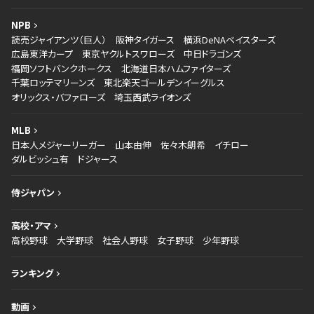
NPB
読売ジャイアンツ（巨人）
阪神タイガース
横浜DeNAベイスターズ
広島東洋カープ
東京ヤクルトスワローズ
中日ドラゴンズ
福岡ソフトバンクホークス
北海道日本ハムファイターズ
千葉ロッテマリーンズ
東北楽天ゴールデンイーグルス
オリックス・バファローズ
埼玉西武ライオンズ
MLB
日本人メジャーリーガー
山本由伸
佐々木朗希
イチロー
ダルビッシュ有
ドジャース
侍ジャパン
高校・アマ
高校野球
大学野球
社会人野球
女子野球
少年野球
ランキング
動画