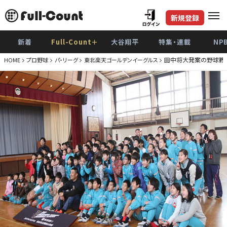
新規登録
新着
Full-Count＋
大谷翔平
特集・連載
NP
田中将大発案の野球教
HOME
プロ野球
パ・リーグ
東北楽天ゴールデンイーグルス