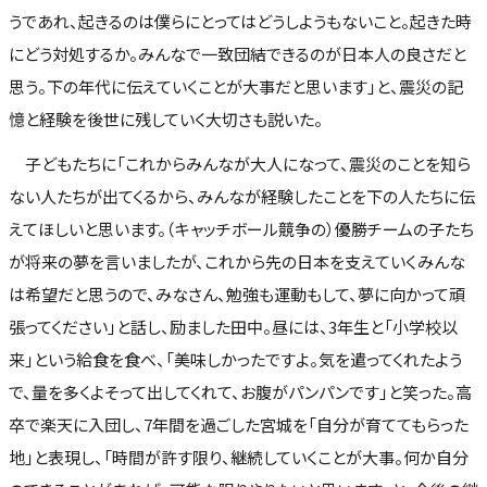
うであれ、起きるのは僕らにとってはどうしようもないこと。起きた時
にどう対処するか。みんなで一致団結できるのが日本人の良さだと
思う。下の年代に伝えていくことが大事だと思います」と、震災の記
憶と経験を後世に残していく大切さも説いた。
子どもたちに「これからみんなが大人になって、震災のことを知ら
ない人たちが出てくるから、みんなが経験したことを下の人たちに伝
えてほしいと思います。（キャッチボール競争の）優勝チームの子たち
が将来の夢を言いましたが、これから先の日本を支えていくみんな
は希望だと思うので、みなさん、勉強も運動もして、夢に向かって頑
張ってください」と話し、励ました田中。昼には、3年生と「小学校以
来」という給食を食べ、「美味しかったですよ。気を遣ってくれたよう
で、量を多くよそって出してくれて、お腹がパンパンです」と笑った。高
卒で楽天に入団し、7年間を過ごした宮城を「自分が育ててもらった
地」と表現し、「時間が許す限り、継続していくことが大事。何か自分