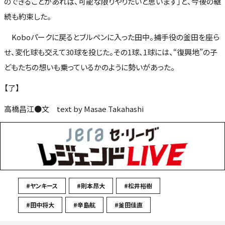
のできることがあれば、可能な限りやりたいと思います」と、今後の継
続も約束した。
Koboパークに戻るとブルペンに入った田中。捕手役の釜田を座ら
せ、変化球も交えて30球を投じた。その1球、1球には、“復興地”の子
どもたちの想いも乗っているかのように勢いがあった。
【了】
高橋昌江●文 text by Masae Takahashi
#ヤンキース
#則本昂大
#松井裕樹
#田中将大
#辛島航
#釜田佳直