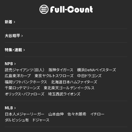
新着
大谷翔平
特集・連載
NPB
読売ジャイアンツ（巨人）
阪神タイガース
横浜DeNAベイスターズ
広島東洋カープ
東京ヤクルトスワローズ
中日ドラゴンズ
福岡ソフトバンクホークス
北海道日本ハムファイターズ
千葉ロッテマリーンズ
東北楽天ゴールデンイーグルス
オリックス・バファローズ
埼玉西武ライオンズ
MLB
日本人メジャーリーガー
山本由伸
佐々木朗希
イチロー
ダルビッシュ有
ドジャース