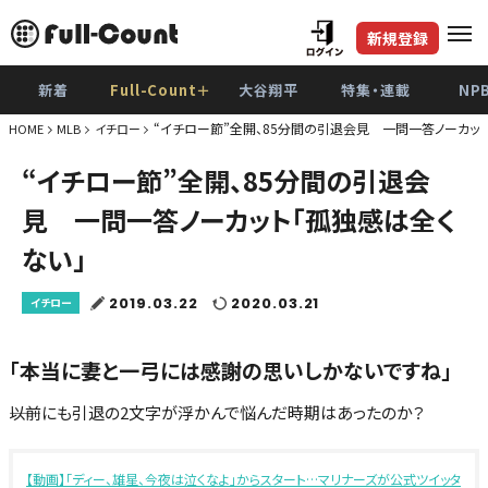
新規登録
新着
Full-Count＋
大谷翔平
特集・連載
NP
“イチロー節”全開、85分間の引退会見 一問一答ノーカット
HOME
MLB
イチロー
“イチロー節”全開、85分間の引退会
見 一問一答ノーカット「孤独感は全く
ない」
2019.03.22
2020.03.21
イチロー
「本当に妻と一弓には感謝の思いしかないですね」
――以前にも引退の2文字が浮かんで悩んだ時期はあったのか？
【動画】「ディー、雄星、今夜は泣くなよ」からスタート…マリナーズが公式ツイッタ