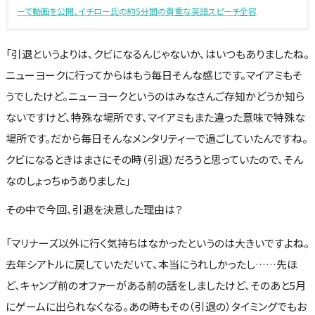
ーで動画を公開、イチロー氏の約5分間の貴重な英語スピーチ全容
「引退というよりは、クビになるんじゃないか、はいつもありましたね。
ニューヨークに行ってからはもう毎日そんな感じです。マイアミもそ
うでしたけど。ニューヨークというのはみなさんご存知かどうか知ら
ないですけど、特殊な場所です、マイアミもまた違った意味で特殊な
場所です。だから毎日そんなメンタリティーで過ごしていたんですね。
クビになるときはまさにその時（引退）だろうと思っていたので、そん
なのしょっちゅうありました」
――その中で今回、引退を決意した理由は？
「マリナーズ以外に行く気持ちはなかったというのは大きいですよね。
去年シアトルに戻していただいて、本当にうれしかったし……先ほ
ど、キャンプ前のオファーがある前の話をしましたけど、そのあと5月
にゲームに出られなくなる。あの時もその（引退の）タイミングでもお