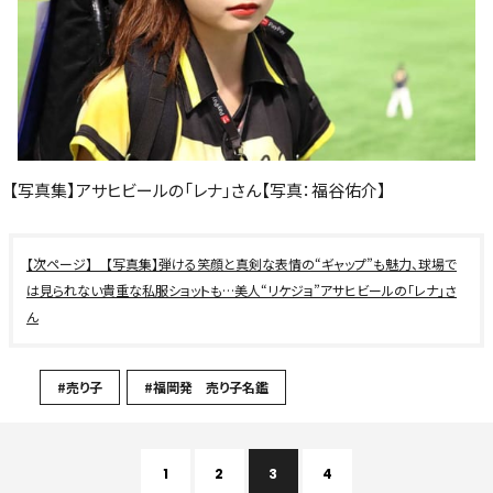
【写真集】アサヒビールの「レナ」さん【写真：福谷佑介】
【写真集】弾ける笑顔と真剣な表情の“ギャップ”も魅力、球場で
は見られない貴重な私服ショットも…美人“リケジョ”アサヒビールの「レナ」さ
ん
#売り子
#福岡発 売り子名鑑
1
2
3
4