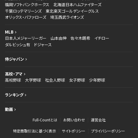
福岡ソフトバンクホークス
北海道日本ハムファイターズ
千葉ロッテマリーンズ
東北楽天ゴールデンイーグルス
オリックス・バファローズ
埼玉西武ライオンズ
MLB
日本人メジャーリーガー
山本由伸
佐々木朗希
イチロー
ダルビッシュ有
ドジャース
侍ジャパン
高校・アマ
高校野球
大学野球
社会人野球
女子野球
少年野球
ランキング
動画
Full-Countとは
お問い合わせ
運営会社
特定商取引法に基づく表示
サイトポリシー
プライバシーポリシー