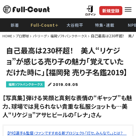
新規登録
新着
Full-Count＋
大谷翔平
特集・連載
NP
自己最高は230杯超！ 美人
HOME
プロ野球
パ・リーグ
福岡ソフトバンクホークス
自己最高は230杯超！ 美人“リケジ
ョ”が感じる売り子の魅力「覚えていた
だけた時に」【福岡発 売り子名鑑2019】
2019.08.05
福岡ソフトバンクホークス
【写真集】弾ける笑顔と真剣な表情の“ギャップ”も魅
力、球場では見られない貴重な私服ショットも…美
人“リケジョ”アサヒビールの「レナ」さん
【PR】選手＆監督・ファンですすめる新プロジェクト「灯セ、みんなで。」とは？