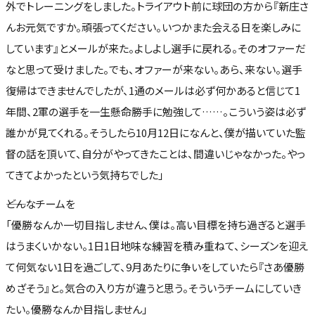
外でトレーニングをしました。トライアウト前に球団の方から『新庄さ
んお元気ですか。頑張ってください。いつかまた会える日を楽しみに
しています』とメールが来た。よしよし選手に戻れる。そのオファーだ
なと思って受けました。でも、オファーが来ない。あら、来ない。選手
復帰はできませんでしたが、1通のメールは必ず何かあると信じて1
年間、2軍の選手を一生懸命勝手に勉強して……。こういう姿は必ず
誰かが見てくれる。そうしたら10月12日になんと、僕が描いていた監
督の話を頂いて、自分がやってきたことは、間違いじゃなかった。やっ
てきてよかったという気持ちでした」
――どんなチームを
「優勝なんか一切目指しません、僕は。高い目標を持ち過ぎると選手
はうまくいかない。1日1日地味な練習を積み重ねて、シーズンを迎え
て何気ない1日を過ごして、9月あたりに争いをしていたら『さあ優勝
めざそう』と。気合の入り方が違うと思う。そういうチームにしていき
たい。優勝なんか目指しません」