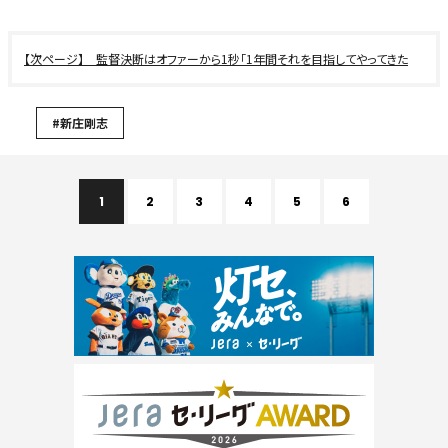
監督決断はオファーから1秒「1年間それを目指してやってきた
#新庄剛志
1
2
3
4
5
6