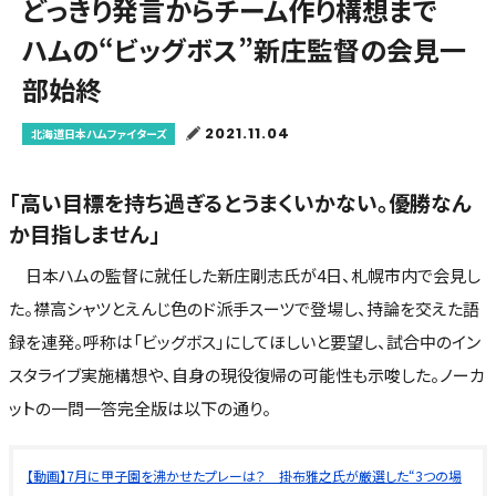
どっきり発言からチーム作り構想まで
ハムの“ビッグボス”新庄監督の会見一
部始終
2021.11.04
北海道日本ハムファイターズ
「高い目標を持ち過ぎるとうまくいかない。優勝なん
か目指しません」
日本ハムの監督に就任した新庄剛志氏が4日、札幌市内で会見し
た。襟高シャツとえんじ色のド派手スーツで登場し、持論を交えた語
録を連発。呼称は「ビッグボス」にしてほしいと要望し、試合中のイン
スタライブ実施構想や、自身の現役復帰の可能性も示唆した。ノーカ
ットの一問一答完全版は以下の通り。
【動画】7月に甲子園を沸かせたプレーは？ 掛布雅之氏が厳選した“3つの場