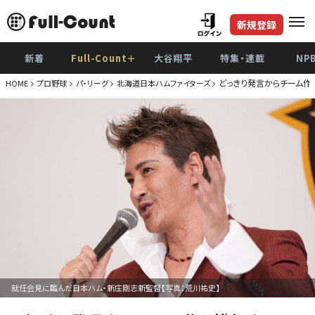
新規登録
新着
Full-Count＋
大谷翔平
特集・連載
NP
どっきり発言からチーム作
HOME
プロ野球
パ・リーグ
北海道日本ハムファイターズ
就任会見に臨んだ日本ハム・新庄剛志新監督【写真：荒川祐史】