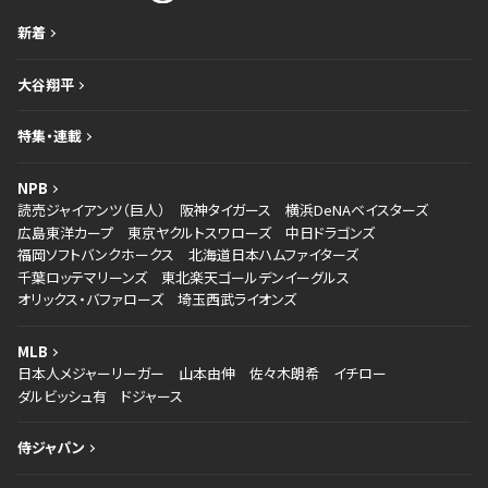
新着
大谷翔平
特集・連載
NPB
読売ジャイアンツ（巨人）
阪神タイガース
横浜DeNAベイスターズ
広島東洋カープ
東京ヤクルトスワローズ
中日ドラゴンズ
福岡ソフトバンクホークス
北海道日本ハムファイターズ
千葉ロッテマリーンズ
東北楽天ゴールデンイーグルス
オリックス・バファローズ
埼玉西武ライオンズ
MLB
日本人メジャーリーガー
山本由伸
佐々木朗希
イチロー
ダルビッシュ有
ドジャース
侍ジャパン