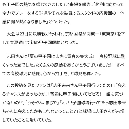
も甲子園の熱気を感じてきました」と来場を報告。「勝利に向かって
全力でプレーをする球児やそれを鼓舞するスタンドの応援団の一体
感に胸が熱くなりました」とつづった。
大会は23日に決勝戦が行われ、京都国際が関東一（東東京）を下
して春夏通じて初の甲子園優勝となった。
志田さんは「夏の甲子園はまさに青春の集大成！ 高校野球に熱
くなった夏でした。たくさんの感動をありがとうございました！ すべ
ての高校球児に感謝。心から拍手を」と球児を称えた。
この投稿を見たファンは「志田未来さん甲子園行ってたの！」「会え
るチャンスがあったのか」「普通に甲子園にいてビビる！ 誰も気づ
かないの!?」「うそやん、まじで」「え、甲子園球場行ってたら志田未来
ちゃんに会えてたかもしれないってこと？」と球場に志田さんが来場
していたことに驚いていた。