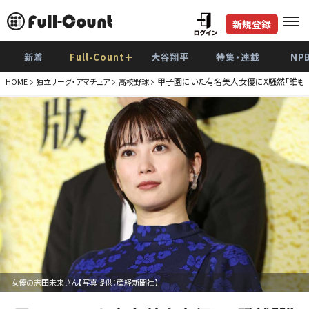
新規登録
新着
Full-Count＋
大谷翔平
特集・連載
NP
甲子園にいた有名美人女優にX騒然「誰も気
HOME
独立リーグ・アマチュア
高校野球
女優の志田未来さん【写真提供：産経新聞社】