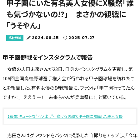
甲子園にいた有名美人女優にX騒然「誰
も気づかないの!?」 まさかの観戦に
「うそやん」
2024.08.25
2025.07.27
高校野球
甲子園観戦をインスタグラムで報告
女優の志田未来さんが23日、自身のインスタグラムを更新し、第
106回全国高校野球選手権大会が行われる甲子園球場を訪れたこ
とを報告した。有名女優の観戦報告に、ファンは「甲子園行ってたん
ですか！」「えええー！ 未来ちゃんが兵庫県に！」と驚いている。
【画像】キュートな“ヘソ出し”…弾ける笑顔で甲子園に降臨した美人女優
志田さんはグラウンドをバックに撮影した自撮りをアップし、「今年