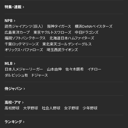
特集・連載
NPB
読売ジャイアンツ（巨人）
阪神タイガース
横浜DeNAベイスターズ
広島東洋カープ
東京ヤクルトスワローズ
中日ドラゴンズ
福岡ソフトバンクホークス
北海道日本ハムファイターズ
千葉ロッテマリーンズ
東北楽天ゴールデンイーグルス
オリックス・バファローズ
埼玉西武ライオンズ
MLB
日本人メジャーリーガー
山本由伸
佐々木朗希
イチロー
ダルビッシュ有
ドジャース
侍ジャパン
高校・アマ
高校野球
大学野球
社会人野球
女子野球
少年野球
ランキング