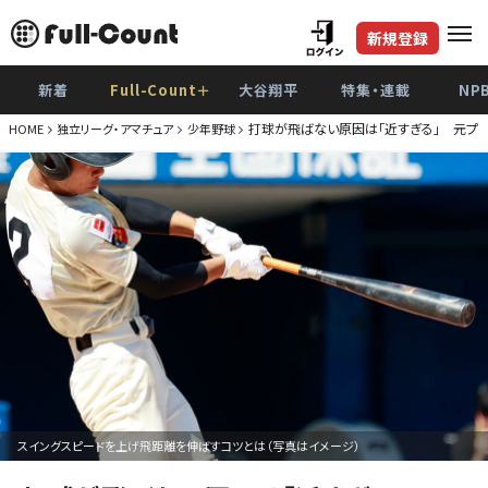
新規登録
新着
Full-Count＋
大谷翔平
特集・連載
NP
打球が飛ばない原因は「近すぎる」 元プ
HOME
独立リーグ・アマチュア
少年野球
スイングスピードを上げ飛距離を伸ばすコツとは（写真はイメージ）