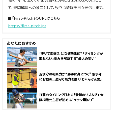
て、疑問解決への糸口として、役立つ情報を日々発信します。
■「First-Pitch」のURLはこちら
https://first-pitch.jp/
あなたにおすすめ
「歩いて素振り」はなぜ効果的? 「タイミングが
取れない」悩みを解決する“最大の狙い”
走攻守の判断力が“勝手に身につく” 低学年
にお勧め...遊んで能力を磨く「じゃんけん鬼」
打撃のタイミング狂わす「昔話のリズム感」 大
阪桐蔭元主将が勧める“ラテン素振り”