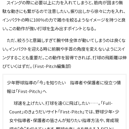
スイングの際に必要以上に力を入れてしまうと、筋肉が固まり無
駄な動きにも繋がるので注意したい。振り出しから徐々に力を入れ、
インパクトの時に100％の力で雑巾を絞るようなイメージを持つと良
い。この動作が強い打球を生み出すポイントとなる。
ただ、絞ろうと意識しすぎて腕や体全体が動いてしまうのは良くな
い。インパクトを迎える時に前腕や手首の角度を変えないようにスイ
ングすることも重要だ。この動作を習得できれば、打球の飛距離は伸
びていくはずだ。（First-Pitch編集部）
少年野球指導の「今」を知りたい 指導者や保護者に役立つ情
報は「First-Pitch」へ
球速を上げたい、打球を遠くに飛ばしたい……。「Full-
Count」のきょうだいサイト「First-Pitch」では、野球少年・少
女や指導者・保護者の皆さんが知りたい指導方法や、育成現
場の“今”を伝えています。野球の楽しさを覚える入り口とし