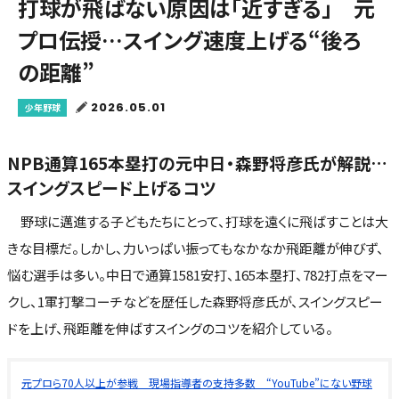
打球が飛ばない原因は「近すぎる」 元
プロ伝授…スイング速度上げる“後ろ
の距離”
2026.05.01
少年野球
NPB通算165本塁打の元中日・森野将彦氏が解説…
スイングスピード上げるコツ
野球に邁進する子どもたちにとって、打球を遠くに飛ばすことは大
きな目標だ。しかし、力いっぱい振ってもなかなか飛距離が伸びず、
悩む選手は多い。中日で通算1581安打、165本塁打、782打点をマー
クし、1軍打撃コーチなどを歴任した森野将彦氏が、スイングスピー
ドを上げ、飛距離を伸ばすスイングのコツを紹介している。
元プロら70人以上が参戦 現場指導者の支持多数 “YouTube”にない野球