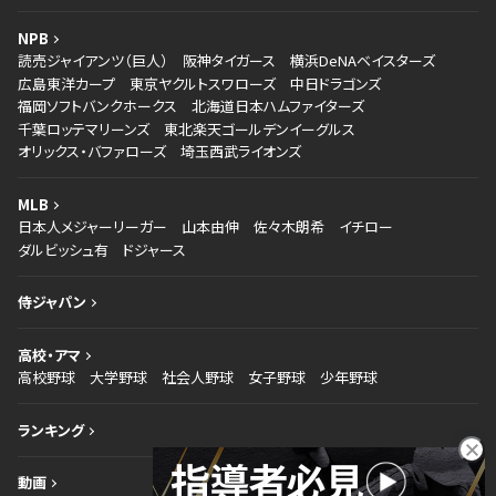
NPB
読売ジャイアンツ（巨人）
阪神タイガース
横浜DeNAベイスターズ
広島東洋カープ
東京ヤクルトスワローズ
中日ドラゴンズ
福岡ソフトバンクホークス
北海道日本ハムファイターズ
千葉ロッテマリーンズ
東北楽天ゴールデンイーグルス
オリックス・バファローズ
埼玉西武ライオンズ
MLB
日本人メジャーリーガー
山本由伸
佐々木朗希
イチロー
ダルビッシュ有
ドジャース
侍ジャパン
高校・アマ
高校野球
大学野球
社会人野球
女子野球
少年野球
ランキング
動画