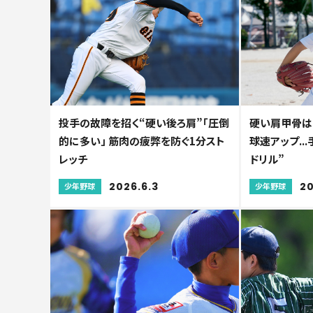
投手の故障を招く“硬い後ろ肩”「圧倒
硬い肩甲骨は
的に多い」 筋肉の疲弊を防ぐ1分スト
球速アップ..
レッチ
ドリル”
2026.6.3
20
少年野球
少年野球