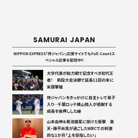
SAMURAI JAPAN
NIPPON EXPRESS「侍ジャパン」応援サイトでもFull-Countス
ペシャル記事を配信中!!
大学代表が総力戦で記念すべき初代王
者！ 新設大会決勝で延長11回の末に
米国撃破
侍ジャパンをきっかけに自主トレで弟子
入り…千葉ロッテ横山陸人が感謝する
成長を後押しした縁
山本由伸＆菊池雄星に受けた衝撃 楽
天・藤平尚真が過ごしたWBCでの刺激
的な1か月「上を目指したい」