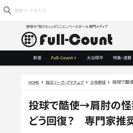
野球の「知りたい」がここに。ベースボール専門メディア
新着
Full-Count＋
大谷翔平
特集・連載
投球で酷使→
HOME
独立リーグ・アマチュア
少年野球
投球で酷使→肩肘の怪
どう回復？ 専門家推奨