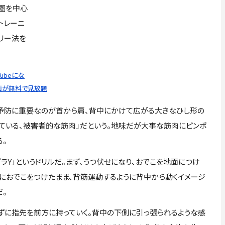
圏を中心
トレーニ
リー法を
ubeにな
動画が無料で見放題
予防に重要なのが首から肩、背中にかけて広がる大きなひし形の
れている、被害者的な筋肉」だという。地味だが大事な筋肉にピンポ
る。
Y」というドリルだ。まず、うつ伏せになり、おでこを地面につけ
次におでこをつけたまま、背筋運動するように背中から動くイメージ
。
ずに指先を前方に持っていく。背中の下側に引っ張られるような感