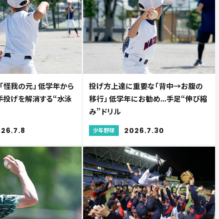
「怪我の元」 低学年から
投げ方上達に重要な「背中→お腹の
.手投げを解消する“水泳
移行」 低学年にお勧め...手足“伸び縮
み”ドリル
26.7.8
2026.7.30
少年野球