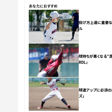
あなたにおすすめ
投げ方上達に重要な「
ル
球持ちが悪くなる“
RDL」
球速アップに必須の
ズ」