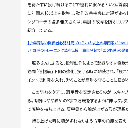
を待たずに投げ続けることで怪我に繋がるという。首都
に年間20校以上を指導し、動作改善指導に定評がある
ングコーチの塩多雅矢さんは、肩肘の故障を防ぐリカバ
紹介している。
【少年野球の関係者必見！】元プロら70人以上の専門家が「YouT
い」野球のトレーニング法を伝授 簡単登録で「250本超」の
塩多さんによると、投球動作によって起きやすい怪我
筋肉「僧帽筋」下側の強化。投げる時に酷使され、「疲
イントで刺激を入れ、労ることが肩肘を守ることに繋が
この筋肉をケアし、肩甲骨を安定させるのが「スキャプラ
る。両腕はやや狭めのY字で万歳をするように伸ばす。
で両腕を持ち上げる。肩甲骨から腕が上がる形が理想だ
持ち上げた時に腕がずれないよう、Y字の角度を変え