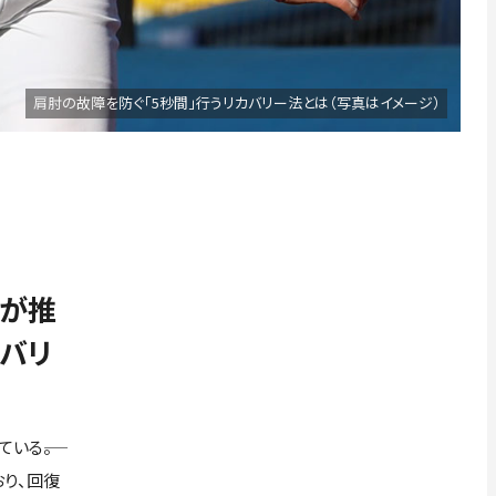
肩肘の故障を防ぐ「5秒間」行うリカバリー法とは（写真はイメージ）
氏が推
バリ
る――。
り、回復