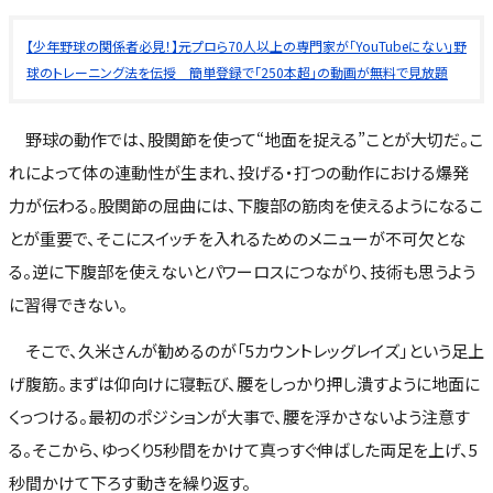
【少年野球の関係者必見！】元プロら70人以上の専門家が「YouTubeにない」野
球のトレーニング法を伝授 簡単登録で「250本超」の動画が無料で見放題
野球の動作では、股関節を使って“地面を捉える”ことが大切だ。こ
れによって体の連動性が生まれ、投げる・打つの動作における爆発
力が伝わる。股関節の屈曲には、下腹部の筋肉を使えるようになるこ
とが重要で、そこにスイッチを入れるためのメニューが不可欠とな
る。逆に下腹部を使えないとパワーロスにつながり、技術も思うよう
に習得できない。
そこで、久米さんが勧めるのが「5カウントレッグレイズ」という足上
げ腹筋。まずは仰向けに寝転び、腰をしっかり押し潰すように地面に
くっつける。最初のポジションが大事で、腰を浮かさないよう注意す
る。そこから、ゆっくり5秒間をかけて真っすぐ伸ばした両足を上げ、5
秒間かけて下ろす動きを繰り返す。