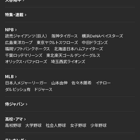
特集・連載
NPB
読売ジャイアンツ（巨人）
阪神タイガース
横浜DeNAベイスターズ
広島東洋カープ
東京ヤクルトスワローズ
中日ドラゴンズ
福岡ソフトバンクホークス
北海道日本ハムファイターズ
千葉ロッテマリーンズ
東北楽天ゴールデンイーグルス
オリックス・バファローズ
埼玉西武ライオンズ
MLB
日本人メジャーリーガー
山本由伸
佐々木朗希
イチロー
ダルビッシュ有
ドジャース
侍ジャパン
高校・アマ
高校野球
大学野球
社会人野球
女子野球
少年野球