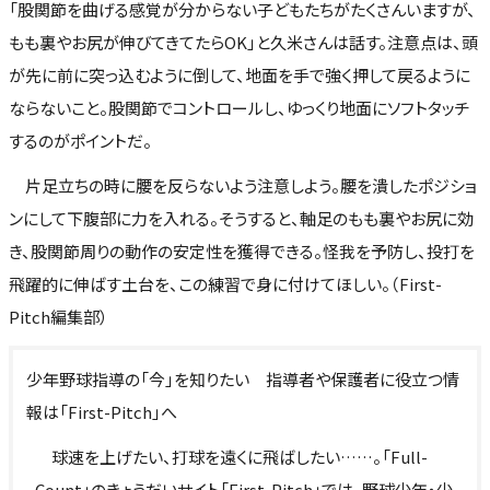
「股関節を曲げる感覚が分からない子どもたちがたくさんいますが、
もも裏やお尻が伸びてきてたらOK」と久米さんは話す。注意点は、頭
が先に前に突っ込むように倒して、地面を手で強く押して戻るように
ならないこと。股関節でコントロールし、ゆっくり地面にソフトタッチ
するのがポイントだ。
片足立ちの時に腰を反らないよう注意しよう。腰を潰したポジショ
ンにして下腹部に力を入れる。そうすると、軸足のもも裏やお尻に効
き、股関節周りの動作の安定性を獲得できる。怪我を予防し、投打を
飛躍的に伸ばす土台を、この練習で身に付けてほしい。（First-
Pitch編集部）
少年野球指導の「今」を知りたい 指導者や保護者に役立つ情
報は「First-Pitch」へ
球速を上げたい、打球を遠くに飛ばしたい……。「Full-
Count」のきょうだいサイト「First-Pitch」では、野球少年・少