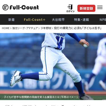
新規登録
新着
Full-Count＋
大谷翔平
特集・連載
NP
投打の爆発力に必須も「子どもは苦手」 股
HOME
独立リーグ・アマチュア
少年野球
子どもが苦手な股関節の屈曲を覚える練習法とは（写真はイメージ）