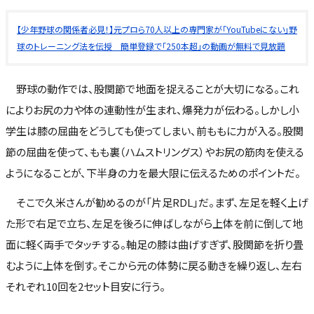
【少年野球の関係者必見！】元プロら70人以上の専門家が「YouTubeにない」野
球のトレーニング法を伝授 簡単登録で「250本超」の動画が無料で見放題
野球の動作では、股関節で地面を捉えることが大切になる。これ
によりお尻の力や体の連動性が生まれ、爆発力が伝わる。しかし小
学生は膝の屈曲をどうしても使ってしまい、前ももに力が入る。股関
節の屈曲を使って、もも裏（ハムストリングス）やお尻の筋肉を使える
ようになることが、下半身の力を最大限に伝えるためのポイントだ。
そこで久米さんが勧めるのが「片足RDL」だ。まず、左足を軽く上げ
た形で右足で立ち、左足を後ろに伸ばしながら上体を前に倒して地
面に軽く両手でタッチする。軸足の膝は曲げすぎず、股関節を折り畳
むように上体を倒す。そこから元の体勢に戻る動きを繰り返し、左右
それぞれ10回を2セット目安に行う。