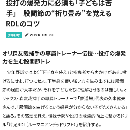
投打の爆発力に必須も「子どもは苦
手」 股関節の“折り畳み”を覚える
RDLのコツ
2026.05.31
少年野球
オリ森友哉捕手の専属トレーナー伝授…投打の爆発
力を生む股関節トレ
少年野球ではよく「下半身を使え」と指導者から声かけがある。投
げるにせよ、打つにせよ、下半身を使い強い力を生み出すには股関
節の屈曲が大事だが、それを子どもたちに理解させるのは難しい。オ
リックス・森友哉捕手の専属トレーナーで「夢道場」代表の久米健夫
さんは、「股関節を曲げるという感覚が分からない子がたくさんいる」
と語る。その感覚を覚え、怪我予防や投打の飛躍的向上に繋がるドリ
ル「片足RDL（ルーマニアンデッドリフト）」を紹介する。