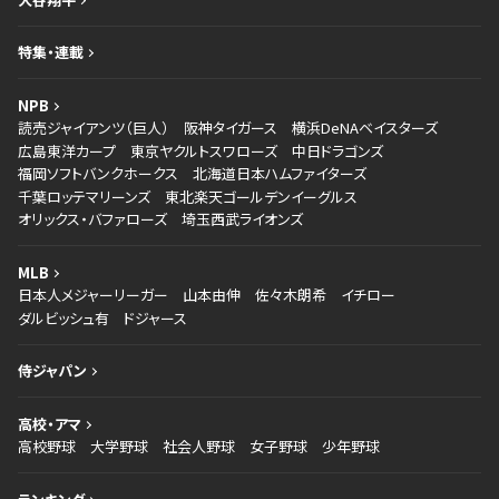
特集・連載
NPB
読売ジャイアンツ（巨人）
阪神タイガース
横浜DeNAベイスターズ
広島東洋カープ
東京ヤクルトスワローズ
中日ドラゴンズ
福岡ソフトバンクホークス
北海道日本ハムファイターズ
千葉ロッテマリーンズ
東北楽天ゴールデンイーグルス
オリックス・バファローズ
埼玉西武ライオンズ
MLB
日本人メジャーリーガー
山本由伸
佐々木朗希
イチロー
ダルビッシュ有
ドジャース
侍ジャパン
高校・アマ
高校野球
大学野球
社会人野球
女子野球
少年野球