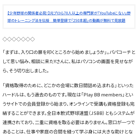
【少年野球の関係者必見！】元プロら70人以上の専門家が「YouTubeにない」野
球のトレーニング法を伝授 簡単登録で「250本超」の動画が無料で見放題
◇◇◇◇◇◇◇
「まずは、入り口の扉を叩くところから始めましょうか」。パパコーチと
して思い悩み、相談に来たYさんに、私はパソコンの画面を見せなが
ら、そう切り出しました。
「資格取得のために、どこかの会場に数日間詰め込まれる」といった
ハードルは、もう過去のものです。現在は「Play BB members」とい
うサイトでの会員登録から始まり、オンラインで受講も資格登録も完
結することができます。全日本軟式野球連盟（JSBB）ともシステムが
連携されており、二重に資格を取る必要はありません。窓口が一つで
あることは、仕事や家庭の合間を縫って学ぶ身には大きな助けとな