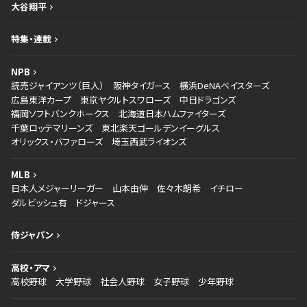
大谷翔平
特集・連載
NPB
読売ジャイアンツ（巨人）
阪神タイガース
横浜DeNAベイスターズ
広島東洋カープ
東京ヤクルトスワローズ
中日ドラゴンズ
福岡ソフトバンクホークス
北海道日本ハムファイターズ
千葉ロッテマリーンズ
東北楽天ゴールデンイーグルス
オリックス・バファローズ
埼玉西武ライオンズ
MLB
日本人メジャーリーガー
山本由伸
佐々木朗希
イチロー
ダルビッシュ有
ドジャース
侍ジャパン
高校・アマ
高校野球
大学野球
社会人野球
女子野球
少年野球