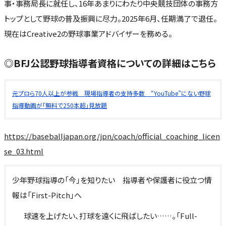
事・事務局長に就任し、16年あまりにわたり中央競技団体の事務方
トップとして野球の普及振興に尽力。2025年6月、任期満了で退任。
現在はCreative2の野球事業アドバイザーを務める。
◎BFJ公認野球指導者資格についての詳細はこちら
元プロら70人以上が参戦 現場指導者の支持多数 “YouTube”にない野球
指導動画が「無料で250本超」見放題
https://baseballjapan.org/jpn/coach/official_coaching_licen
se_03.html
少年野球指導の「今」を知りたい 指導者や保護者に役立つ情
報は「First-Pitch」へ
球速を上げたい、打球を遠くに飛ばしたい……。「Full-