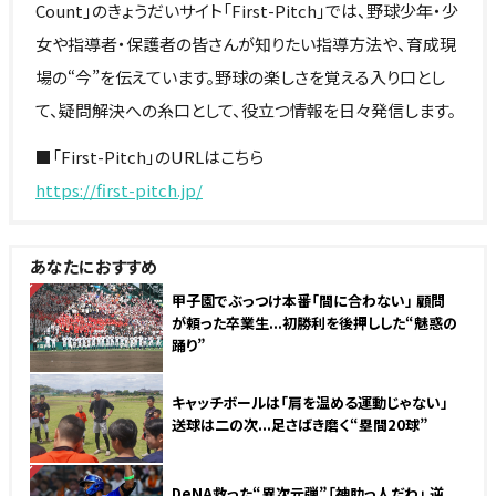
Count」のきょうだいサイト「First-Pitch」では、野球少年・少
女や指導者・保護者の皆さんが知りたい指導方法や、育成現
場の“今”を伝えています。野球の楽しさを覚える入り口とし
て、疑問解決への糸口として、役立つ情報を日々発信します。
■「First-Pitch」のURLはこちら
https://first-pitch.jp/
あなたにおすすめ
NEW
甲子園でぶっつけ本番「間に合わない」 顧問
が頼った卒業生...初勝利を後押しした“魅惑の
踊り”
キャッチボールは「肩を温める運動じゃない」
送球は二の次...足さばき磨く“塁間20球”
NEW
DeNA救った“異次元弾”「神助っ人だわ」 逆