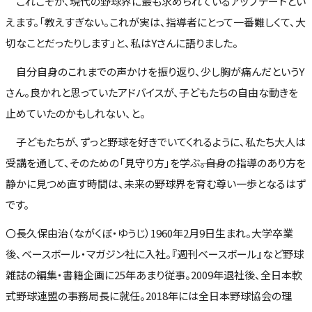
これこそが、現代の野球界に最も求められているアップデートとい
えます。「教えすぎない。これが実は、指導者にとって一番難しくて、大
切なことだったりします」と、私はYさんに語りました。
自分自身のこれまでの声かけを振り返り、少し胸が痛んだというY
さん。良かれと思っていたアドバイスが、子どもたちの自由な動きを
止めていたのかもしれない、と。
子どもたちが、ずっと野球を好きでいてくれるように、私たち大人は
受講を通して、そのための「見守り方」を学ぶ――。自身の指導のあり方を
静かに見つめ直す時間は、未来の野球界を育む尊い一歩となるはず
です。
〇長久保由治（ながくぼ・ゆうじ）1960年2月9日生まれ。大学卒業
後、ベースボール・マガジン社に入社。『週刊ベースボール』など野球
雑誌の編集・書籍企画に25年あまり従事。2009年退社後、全日本軟
式野球連盟の事務局長に就任。2018年には全日本野球協会の理