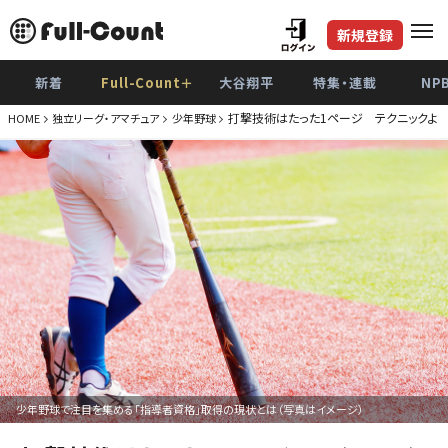
新規登録
新着
Full-Count＋
大谷翔平
特集・連載
NP
打撃技術はたった1ページ テクニックより
HOME
独立リーグ・アマチュア
少年野球
少年野球で注目を集める「指導者資格」取得の現状とは（写真はイメージ）