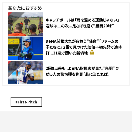
あなたにおすすめ
NEW
キャッチボールは「肩を温める運動じゃない」
送球は二の次...足さばき磨く“塁間20球”
DeNA関根大気が背負う“使命”「ファームの
子たちに」 2軍で見つけた価値→初先発で適時
打...31歳で開いた新境地
NEW
2回8点差も...DeNA指揮官が見た“光明” 新
助っ人の驚愕弾を称賛「芯に当たれば」
#First-Pitch