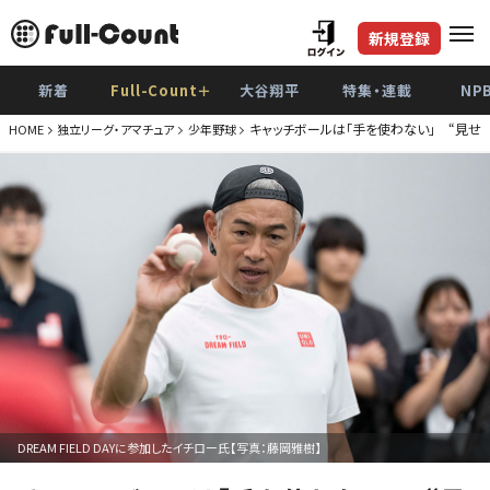
新規登録
新着
Full-Count＋
大谷翔平
特集・連載
NP
キャッチボールは「手を使わない」 “見
HOME
独立リーグ・アマチュア
少年野球
DREAM FIELD DAYに参加したイチロー氏【写真：藤岡雅樹】