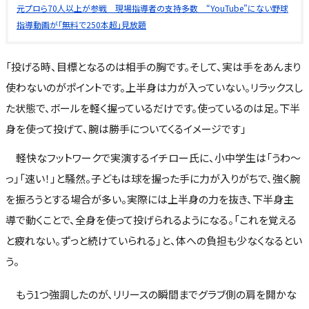
元プロら70人以上が参戦 現場指導者の支持多数 “YouTube”にない野球
指導動画が「無料で250本超」見放題
「投げる時、目標となるのは相手の胸です。そして、実は手をあんまり
使わないのがポイントです。上半身は力が入っていない。リラックスし
た状態で、ボールを軽く握っているだけです。使っているのは足。下半
身を使って投げて、腕は勝手についてくるイメージです」
軽快なフットワークで実演するイチロー氏に、小中学生は「うわ～
っ」「速い！」と騒然。子どもは球を握った手に力が入りがちで、強く腕
を振ろうとする場合が多い。実際には上半身の力を抜き、下半身主
導で動くことで、全身を使って投げられるようになる。「これを覚える
と疲れない。ずっと続けていられる」と、体への負担も少なくなるとい
う。
もう1つ強調したのが、リリースの瞬間までグラブ側の肩を開かな