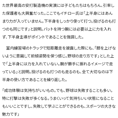
た世界最高の安打製造機の実演には子どもたちはもちろん、引率し
た保護者も大興奮だった。ここでもイチロー氏は「上半身にはあん
まり力が入っていません。下半身をしっかり使って打つ。投げるのも打
つのも同じです」と説明。バットを持つ腕には必要以上に力を入れ
ず、下半身主導がポイントであることを強調した。
室内練習場のトラックで短距離走を披露した際にも、「膝を上げな
いように意識して前傾姿勢を保つ感じ。野球の走り方です」とした上
で「上半身には力を入れていない。腕が勝手に振れるイメージで走
っている」と説明。投げるのも打つのも走るのも、全て大切なのは下
半身の使い方であることを繰り返した。
「成功体験は気持ちがいいもの。でも、野球は失敗することも多い。
特に打撃は失敗が多くなる。うまくいって気持ちいい状態になること
もいいことですし、失敗して学ぶことができるのも、スポーツの大きな
魅力です」