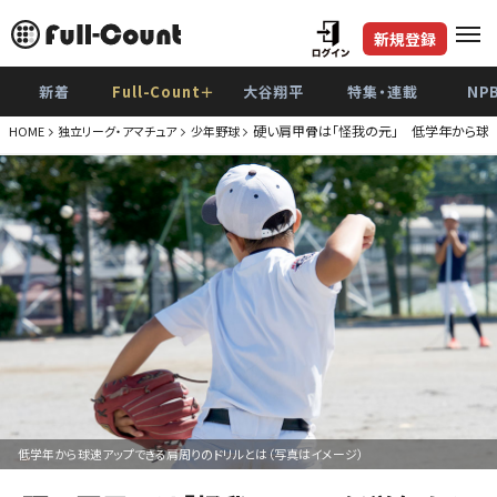
新規登録
新着
Full-Count＋
大谷翔平
特集・連載
NP
硬い肩甲骨は「怪我の元」 低学年から球速
HOME
独立リーグ・アマチュア
少年野球
低学年から球速アップできる肩周りのドリルとは（写真はイメージ）