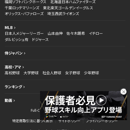
福岡ソフトバンクホークス
北海道日本ハムファイターズ
千葉ロッテマリーンズ
東北楽天ゴールデンイーグルス
オリックス・バファローズ
埼玉西武ライオンズ
MLB
日本人メジャーリーガー
山本由伸
佐々木朗希
イチロー
ダルビッシュ有
ドジャース
侍ジャパン
高校・アマ
高校野球
大学野球
社会人野球
女子野球
少年野球
ランキング
動画
Full-Countとは
お問い合わせ
運営会社
特定商取引法に基づく表示
サイトポリシー
プライバシーポリシー