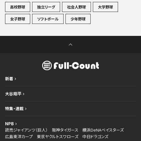
高校野球
独立リーグ
社会人野球
大学野球
女子野球
ソフトボール
少年野球
新着
大谷翔平
特集・連載
NPB
読売ジャイアンツ（巨人）
阪神タイガース
横浜DeNAベイスターズ
広島東洋カープ
東京ヤクルトスワローズ
中日ドラゴンズ