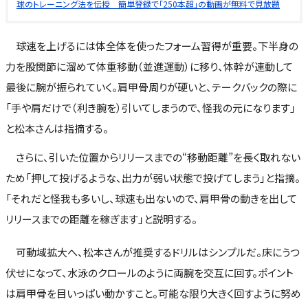
球のトレーニング法を伝授 簡単登録で「250本超」の動画が無料で見放題
球速を上げるには体全体を使ったフォーム習得が重要。下半身の
力を股関節に溜めて体重移動（並進運動）に移り、体幹が連動して
最後に腕が振られていく。肩甲骨周りが硬いと、テークバックの際に
「手や肩だけで（利き腕を）引いてしまうので、怪我の元になります」
と松本さんは指摘する。
さらに、引いた位置からリリースまでの“移動距離”を長く取れない
ため「押して投げるような、出力が弱い状態で投げてしまう」と指摘。
「それだと怪我も多いし、球速も出ないので、肩甲骨の動きを出して
リリースまでの距離を稼ぎます」と説明する。
可動域拡大へ、松本さんが推奨するドリルはシンプルだ。床にうつ
伏せになって、水泳のクロールのように両腕を交互に回す。ポイント
は肩甲骨を目いっぱい動かすこと。可能な限り大きく回すように努め