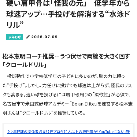
硬い肩甲骨は「怪我の元」 低学年から
球速アップ…手投げを解消する“水泳ド
リル”
2026.07.09
少年野球
松本憲明コーチ推奨…うつ伏せで両腕を大きく回す
「クロールドリル」
投球動作で小学校低学年の子どもに多いのが、腕の力に頼っ
た“手投げ”。しかし、力任せに投げても球速は上がらず、怪我のリス
クも高まる。速い球を投げるには肩甲骨周りの「柔軟性」が必須で、
名古屋市で米国式野球アカデミー「Be an Elite」を運営する松本憲
明さんは“クロールドリル”を推奨している。
【少年野球の関係者必見！】元プロら70人以上の専門家が「YouTubeにない」野