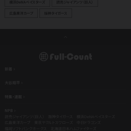
横浜DeNAベイスターズ
読売ジャイアンツ（巨人）
広島東洋カープ
阪神タイガース
新着
大谷翔平
特集・連載
NPB
読売ジャイアンツ（巨人）
阪神タイガース
横浜DeNAベイスターズ
広島東洋カープ
東京ヤクルトスワローズ
中日ドラゴンズ
福岡ソフトバンクホークス
北海道日本ハムファイターズ