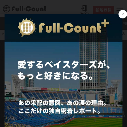
新規登録
新着
Full-Count＋
大谷翔平
特集・連載
NP
「マシンガン打線」の生
HOME
プロ野球
JERA セ・リーグ
横浜DeNAベイスターズ