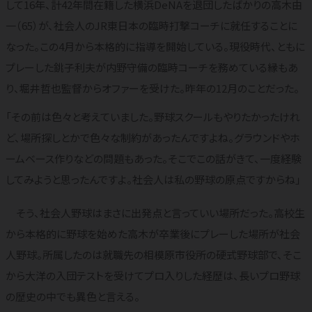
して16年、計42年間在籍した横浜DeNAを退団したばかりの高木由
一（65）が、社会人のJR東日本の臨時打撃コーチに就任することに
なった。この4月から本格的に指導を開始している。現役時代、ともに
プレーした銚子利夫が内野守備の臨時コーチを務めている縁もあ
り、堀井哲也監督からオファーを受けた。昨年の12月のことだった。
「その前は色々と考えていました。野球スクールもやりたかったけれ
ど、場所探しとかで色々な制約があったんですよね。グラウンドやホ
ームベース作りなどの問題もあった。そこでこの話がきて、一度経験
してみようと思ったんですよ。社会人は私の野球の原点ですからね」
そう、社会人野球はまさに出発点と言っていい場所だった。高校生
から本格的に野球を始めた高木が卒業後にプレーした場所が社会
人野球。所属したのは就職先の相模原市役所の硬式野球部で、そこ
から大洋の入団テストを受けてプロ入りした経歴は、長いプロ野球
の歴史の中でも異色と言える。