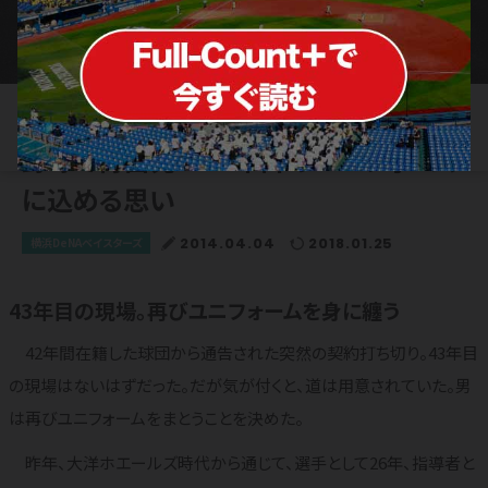
「マシンガン打線」の生みの親が社会人
野球で再出発 43年目のユニフォーム
に込める思い
2014.04.04
2018.01.25
横浜DeNAベイスターズ
43年目の現場。再びユニフォームを身に纏う
42年間在籍した球団から通告された突然の契約打ち切り。43年目
の現場はないはずだった。だが気が付くと、道は用意されていた。男
は再びユニフォームをまとうことを決めた。
昨年、大洋ホエールズ時代から通じて、選手として26年、指導者と