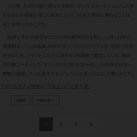
その後、大洋の4番打者などを務め、オールスターゲームにも出場
するほどの成績を残した高木にとって、社会人野球に携わることは
実に43年ぶりのことだ。
指導をするJR東日本は2011年の都市対抗を制し、12年、13年と
準優勝をしている強豪。昨年のオリックスのドラフト1位・吉田一将投
手をはじめ、ドラフトにかかる選手を7年連続で輩出している。横浜
の打撃コーチとして「マシンガン打線」を生み出し、1998年の日本一
奪取に貢献している高木ですら「レベルは高いですよ」と驚くほどだ。
プロと社会人の特徴は「下克上」と「上意下達」
#横浜
#高木由一
1
2
3
4