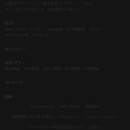
千葉ロッテマリーンズ
東北楽天ゴールデンイーグルス
オリックス・バファローズ
埼玉西武ライオンズ
MLB
日本人メジャーリーガー
山本由伸
佐々木朗希
イチロー
ダルビッシュ有
ドジャース
侍ジャパン
高校・アマ
高校野球
大学野球
社会人野球
女子野球
少年野球
ランキング
動画
Full-Countとは
お問い合わせ
運営会社
特定商取引法に基づく表示
サイトポリシー
プライバシーポリシー
パーソナルデータの外部送信について
お知らせ