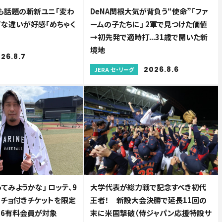
も話題の斬新ユニ「変わ
DeNA関根大気が背負う“使命”「ファ
細”な違いが好感「めちゃく
ームの子たちに」 2軍で見つけた価値
→初先発で適時打...31歳で開いた新
境地
26.8.7
2026.8.6
JERA セ・リーグ
てみようかな」 ロッテ、9
大学代表が総力戦で記念すべき初代
ンチョ付きチケットを限定
王者！ 新設大会決勝で延長11回の
AM26有料会員が対象
末に米国撃破（侍ジャパン応援特設サ