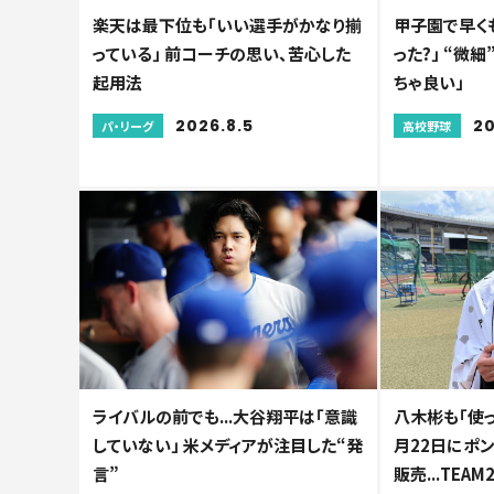
楽天は最下位も「いい選手がかなり揃
甲子園で早く
っている」 前コーチの思い、苦心した
った?」 “微
起用法
ちゃ良い」
2026.8.5
20
パ・リーグ
高校野球
ライバルの前でも...大谷翔平は「意識
八木彬も「使っ
していない」 米メディアが注目した“発
月22日にポ
言”
販売...TE