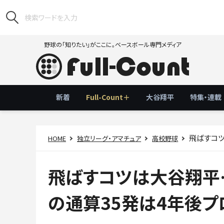
野球の「知りたい」がここに。ベースボール専門メディア
新着
Full-Count＋
大谷翔平
特集・連載
飛ばすコツ
HOME
独立リーグ・アマチュア
高校野球
飛ばすコツは大谷翔平
の通算35発は4年後プ