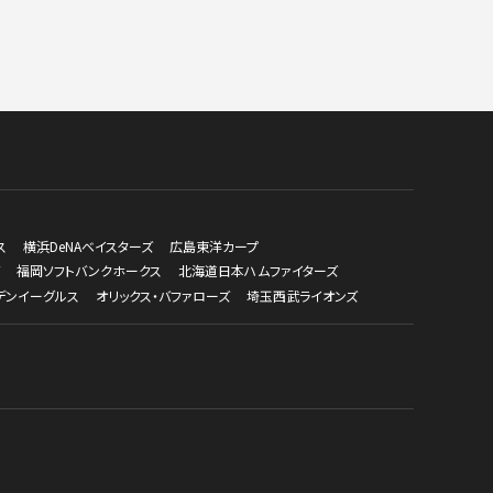
ス
横浜DeNAベイスターズ
広島東洋カープ
福岡ソフトバンクホークス
北海道日本ハムファイターズ
デンイーグルス
オリックス・バファローズ
埼玉西武ライオンズ