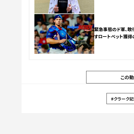
緊急事態のド軍、敢行
すロートベット獲得
この
#クラーク