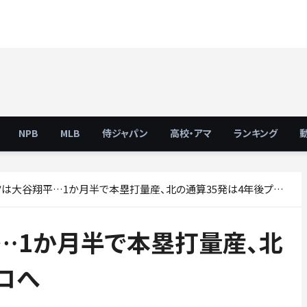
NPB
MLB
侍ジャパン
高校・アマ
ランキング
は大谷翔平…1か月半で本塁打量産、北の通算35発は4年後プロへ
…1か月半で本塁打量産、北
ロへ