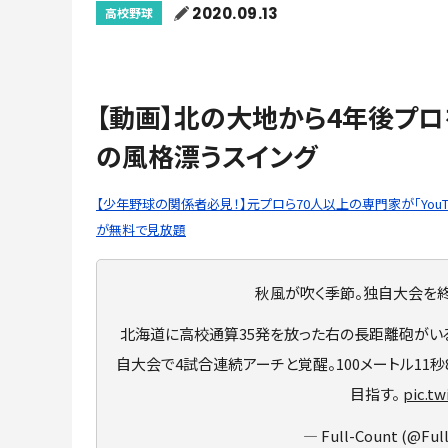
2020.09.13
高校野球
【動画】北の大地から4年後プ
の風格漂うスイング
【少年野球の関係者必見！】元プロら70人以上の専門家が「You
が無料で見放題
秋風が吹く季節。独自大会を終
北海道に高校通算35発を放った右の長距離砲がい
自大会で4試合連続アーチと覚醒。100メートル11
目指す。
pic.t
— Full-Count (@Ful