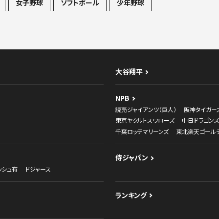
女子野球
ソフトボール
少年野球
大谷翔平
NPB
読売ジャイアンツ（巨人）
阪神タイガー
東京ヤクルトスワローズ
中日ドラゴンズ
千葉ロッテマリーンズ
東北楽天ゴール
侍ジャパン
ッシュ有
ドジャース
ランキング