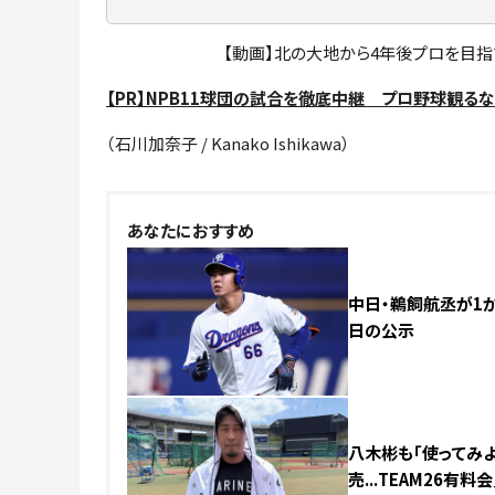
【動画】北の大地から4年後プロを目指
【PR】NPB11球団の試合を徹底中継 プロ野球観るな
（石川加奈子 / Kanako Ishikawa）
あなたにおすすめ
中日・鵜飼航丞が1か
日の公示
八木彬も「使ってみよ
売...TEAM26有