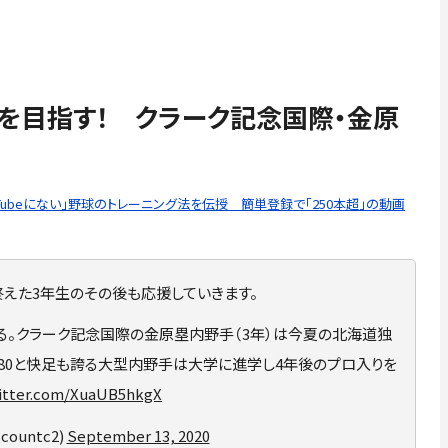
ロを目指す！ クラーク記念国際・金原
Tubeにない」野球のトレーニング法を伝授 簡単登録で「250本超」の動画
えた3年生のその後も応援していきます。
る。クラーク記念国際の金原塁内野手（3年）は今夏の北海道独
秒80と快足も誇る大型内野手は大学に進学し4年後のプロ入りを
witter.com/XuaUB5hkgX
lcountc2)
September 13, 2020