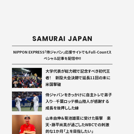
SAMURAI JAPAN
NIPPON EXPRESS「侍ジャパン」応援サイトでもFull-Countス
ペシャル記事を配信中!!
大学代表が総力戦で記念すべき初代王
者！ 新設大会決勝で延長11回の末に
米国撃破
侍ジャパンをきっかけに自主トレで弟子
入り…千葉ロッテ横山陸人が感謝する
成長を後押しした縁
山本由伸＆菊池雄星に受けた衝撃 楽
天・藤平尚真が過ごしたWBCでの刺激
的な1か月「上を目指したい」