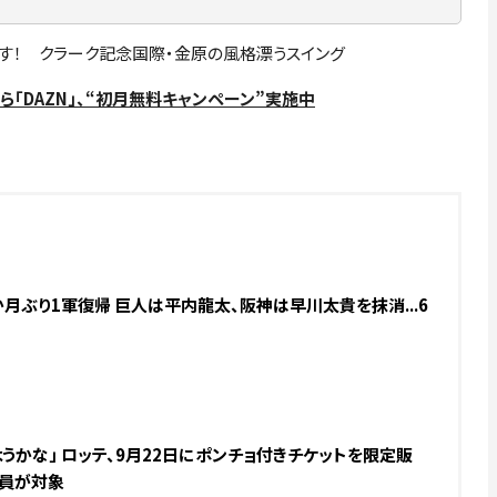
す！ クラーク記念国際・金原の風格漂うスイング
ら「DAZN」、“初月無料キャンペーン”実施中
月ぶり1軍復帰 巨人は平内龍太、阪神は早川太貴を抹消...6
うかな」 ロッテ、9月22日にポンチョ付きチケットを限定販
料会員が対象