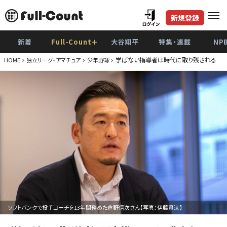
新規登録
新着
Full-Count＋
大谷翔平
特集・連載
NP
学ばない指導者は時代に取り残される 
HOME
独立リーグ・アマチュア
少年野球
ソフトバンクで投手コーチを13年間務めた倉野信次さん【写真：伊藤賢汰】