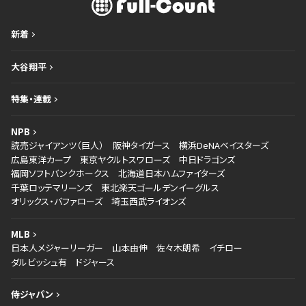
新着
大谷翔平
特集・連載
NPB
読売ジャイアンツ（巨人）
阪神タイガース
横浜DeNAベイスターズ
広島東洋カープ
東京ヤクルトスワローズ
中日ドラゴンズ
福岡ソフトバンクホークス
北海道日本ハムファイターズ
千葉ロッテマリーンズ
東北楽天ゴールデンイーグルス
オリックス・バファローズ
埼玉西武ライオンズ
MLB
日本人メジャーリーガー
山本由伸
佐々木朗希
イチロー
ダルビッシュ有
ドジャース
侍ジャパン