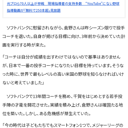
元プロら70人以上が参戦 現場指導者の支持多数 “YouTube”にない野球
指導動画が「無料で250本超」見放題
ソフトバンクに慰留されながら、倉野さんは昨シーズン限りで投手
コーチを退いた。自身が掲げる目標に向け、3年前から決めていた計
画を実行する時が来た。
「コーチは自分が成績を出すわけではないので基準はありません
が、日本で一番の投手コーチになりたい目標を持っています。そうな
った時に、世界で最もレベルの高い米国の野球を知らなければいけ
ないと考えていました」
ソフトバンクで13年間コーチを務め、千賀をはじめとする若手投
手陣の才能を開花させた。実績を積み上げ、倉野さんは確固たる地
位を築いた。しかし、ある危機感が芽生えていた。
「今の時代は子どもたちでもスマートフォン1つで、メジャーリーグの