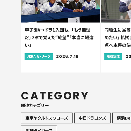
甲子園V→ドラ1入団も...「もう無理
同級生に劣等
だ」 2軍で覚えた“絶望”「本当に場違
めたい」 払拭
い」
点へ主将の決
2026.7.18
20
JERA セ・リーグ
高校野球
CATEGORY
関連カテゴリ一
東京ヤクルトスワローズ
中日ドラゴンズ
横浜De
阪神タイガース