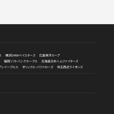
ス
横浜DeNAベイスターズ
広島東洋カープ
福岡ソフトバンクホークス
北海道日本ハムファイターズ
デンイーグルス
オリックス・バファローズ
埼玉西武ライオンズ