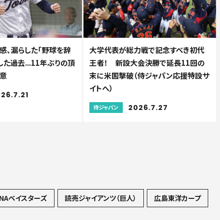
感、漏らした「野球を辞
大学代表が総力戦で記念すべき初代
した過去...11年ぶりの頂
王者！ 新設大会決勝で延長11回の
意
末に米国撃破（侍ジャパン応援特設サ
イトへ）
26.7.21
2026.7.27
侍ジャパン
NAベイスターズ
読売ジャイアンツ（巨人）
広島東洋カープ