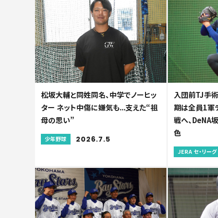
松坂大輔と同姓同名、中学でノーヒッ
入団前TJ手術
ター ネット中傷に嫌気も...支えた“祖
期は全員1軍デ
母の思い”
戦へ、DeN
色
2026.7.5
少年野球
JERA セ・リーグ