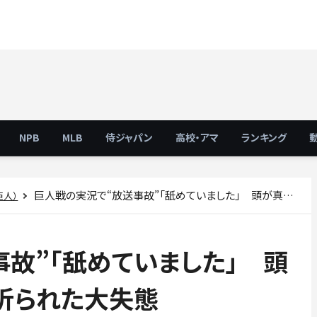
NPB
MLB
侍ジャパン
高校・アマ
ランキング
巨人戦の実況で“放送事故”「舐めていました」 頭が真っ白に…鼻をへし折られた大失態
巨人）
故”「舐めていました」 頭
折られた大失態