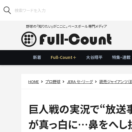
野球の「知りたい」がここに。ベースボール専門メディア
新着
Full-Count＋
大谷翔平
特集・連載
HOME
プロ野球
JERA セ・リーグ
読売ジャイアンツ（
巨人戦の実況で“放送事
が真っ白に…鼻をへし