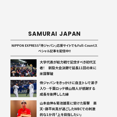
SAMURAI JAPAN
NIPPON EXPRESS「侍ジャパン」応援サイトでもFull-Countス
ペシャル記事を配信中!!
大学代表が総力戦で記念すべき初代王
者！ 新設大会決勝で延長11回の末に
米国撃破
侍ジャパンをきっかけに自主トレで弟子
入り…千葉ロッテ横山陸人が感謝する
成長を後押しした縁
山本由伸＆菊池雄星に受けた衝撃 楽
天・藤平尚真が過ごしたWBCでの刺激
的な1か月「上を目指したい」