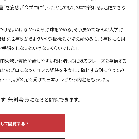
量”を痛感。「今プロに行ったとしても2、3年で終わる。活躍できな
ける。いけなかったら野球をやめる。そう決めて臨んだ大学野
出せず、2年秋からようやく登板機会が増え始めるも、3年秋に右肘
ン手術をしないといけないくらいでした」。
印象深い質問や話しやすい取材者、心に残るフレーズを発信する
取材のプロになって自身の経験を生かして取材する側に立ってみ
も……」。ダメ元で受けた日本テレビから内定をもらった。