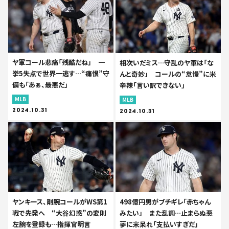
ヤ軍コール悲痛「残酷だね」 一
相次いだミス…守乱のヤ軍は「な
挙5失点で世界一逃す…“痛恨”守
んと奇妙」 コールの“怠慢”に米
備も「あぁ、最悪だ」
辛辣「言い訳できない」
MLB
MLB
2024.10.31
2024.10.31
ヤンキース、剛腕コールがWS第1
498億円男がブチギレ「赤ちゃん
戦で先発へ “大谷幻惑”の変則
みたい」 また乱調…止まらぬ悪
左腕を登録も…指揮官明言
夢に米呆れ「支払いすぎだ」