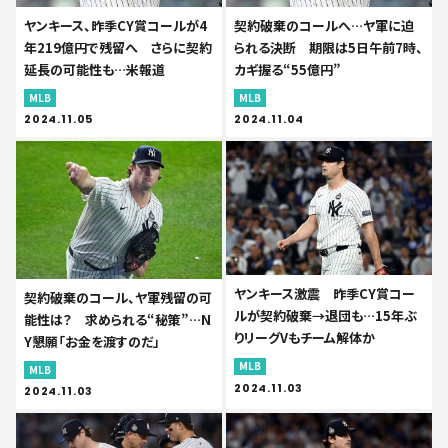
ヤンキース、昨季CY賞コールが4
契約破棄のコールへ…ヤ軍に迫
年219億円で残留へ さらに契約
られる決断 期限は5日午前7時、
延長の可能性も…米報道
カギ握る“55億円”
MLB
MLB
2024.11.05
2024.11.04
ヤンキース激震 昨季CY賞コー
契約破棄のコール、ヤ軍残留の可
ルが契約破棄→退団も…15年ぶ
能性は？ 求められる“秘策”…N
りリーグVもチーム解体か
Y懇願「お金を渡すのだ」
MLB
MLB
2024.11.03
2024.11.03