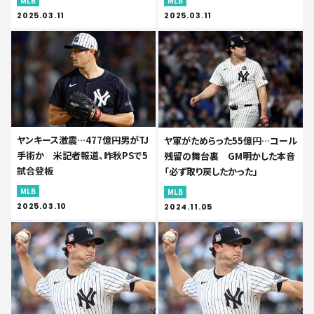
MLB
MLB
2025.03.11
2025.03.11
ヤンキース激震…477億円男がTJ
ヤ軍がためらった55億円…コール
手術か 米記者報道、昨秋PSで5
残留の舞台裏 GM明かした本音
試合登板
「必ず取り戻したかった」
MLB
MLB
2025.03.10
2024.11.05