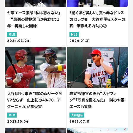
ヤ軍エース激昂「私は忘れない」
「驚くほど美しい」真っ赤なドレス
“最悪の詐欺師”と呼ばれて1
のセレブ妻 大谷翔平らスターの
年…再発した因縁
宴…華添える内助の功
MLB
MLB
2024.03.04
2024.01.31
大谷翔平、米専門誌の両リーグM
球宴指揮官の妻も“大谷ファ
VPならず 史上初の40-70…ア
ン”「写真を撮るんだ」 隣のヤ軍
クーニャJr.が初受賞
エースも笑顔
MLB
大谷翔平
2023.10.04
2023.07.11