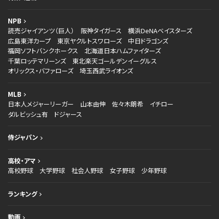
NPB
読売ジャイアンツ（巨人）
阪神タイガース
横浜DeNAベイスターズ
広島東洋カープ
東京ヤクルトスワローズ
中日ドラゴンズ
福岡ソフトバンクホークス
北海道日本ハムファイターズ
千葉ロッテマリーンズ
東北楽天ゴールデンイーグルス
オリックス・バファローズ
埼玉西武ライオンズ
MLB
日本人メジャーリーガー
山本由伸
佐々木朗希
イチロー
ダルビッシュ有
ドジャース
侍ジャパン
高校・アマ
高校野球
大学野球
社会人野球
女子野球
少年野球
ランキング
動画