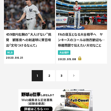
459億円右腕の“大人げない”挑
FAの目玉となる大谷翔平へ ヤ
発 観客席への剛速球に賛否噴
ンキースのコールは熱烈歓迎も…
出「文句つけるなんて」
移籍問題で伝えたい大切なこと
MLB
大谷翔平
2023.06.21
2023.05.08
1
2
3