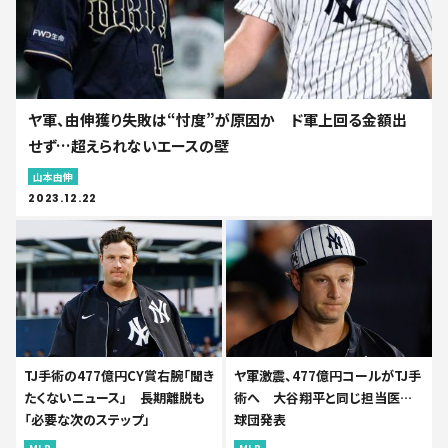
ヤ軍、由伸獲り失敗は“忖度”が原因か ド軍上回る金額出
せず…超えられないエースの壁
山本由伸
2023.12.22
TJ手術の477億円CY賞右腕「聞き
ヤ軍激震、477億円コールがTJ手
たくないニュース」 長期離脱も
術へ 大谷翔平と同じ担当医…
「必要な次のステップ」
球団発表