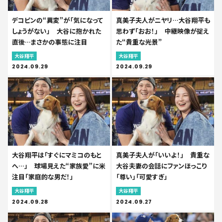
デコピンの“異変”が「気になって
真美子夫人がニヤリ…大谷翔平も
しょうがない」 大谷に抱かれた
思わず「おお！」 中継映像が捉え
直後…まさかの事態に注目
た“貴重な光景”
大谷翔平
大谷翔平
2024.09.29
2024.09.29
大谷翔平は「すぐにマミコのもと
真美子夫人が「いいよ！」 貴重な
へ…」 球場見えた“家族愛”に米
大谷夫妻の会話にファンほっこり
注目「家庭的な男だ！」
「尊い」「可愛すぎ」
大谷翔平
大谷翔平
2024.09.28
2024.09.27