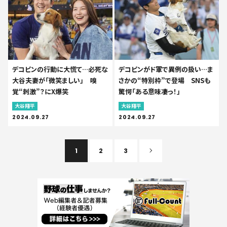
デコピンの行動に大慌て…必死な
デコピンがド軍で異例の扱い…ま
大谷夫妻が「微笑ましい」 嗅
さかの“特別枠”で登場 SNSも
覚“刺激”？にX爆笑
驚愕「ある意味凄っ！」
大谷翔平
大谷翔平
2024.09.27
2024.09.27
1
2
3