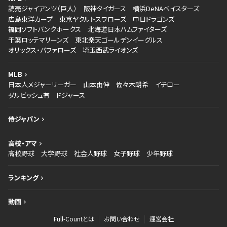
読売ジャイアンツ（巨人）
阪神タイガース
横浜DeNAベイスターズ
広島東洋カープ
東京ヤクルトスワローズ
中日ドラゴンズ
福岡ソフトバンクホークス
北海道日本ハムファイターズ
千葉ロッテマリーンズ
東北楽天ゴールデンイーグルス
オリックス・バファローズ
埼玉西武ライオンズ
MLB
日本人メジャーリーガー
山本由伸
佐々木朗希
イチロー
ダルビッシュ有
ドジャース
侍ジャパン
高校・アマ
高校野球
大学野球
社会人野球
女子野球
少年野球
ランキング
動画
Full-Countとは
お問い合わせ
運営会社