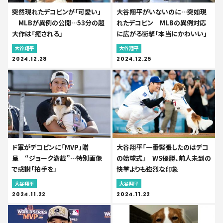
突然現れたデコピンが「可愛い」
大谷翔平がいないのに…突如現
MLBが異例の公開…53分の超
れたデコピン MLBの異例対応
大作は「癒される」
に広がる衝撃「本当にかわいい」
大谷翔平
大谷翔平
2024.12.28
2024.12.25
ド軍がデコピンに「MVP」贈
大谷翔平「一番緊張したのはデコ
呈 “ジョーク満載”…特別画像
の始球式」 WS優勝、前人未到の
で感謝「拍手を」
快挙よりも強烈な印象
大谷翔平
大谷翔平
2024.11.22
2024.11.22