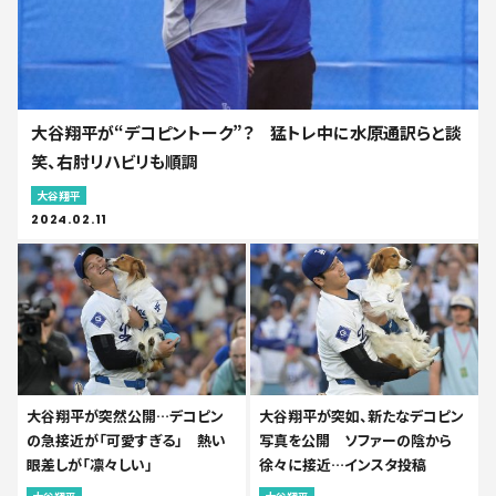
大谷翔平が“デコピントーク”？ 猛トレ中に水原通訳らと談
笑、右肘リハビリも順調
大谷翔平
2024.02.11
大谷翔平が突然公開…デコピン
大谷翔平が突如、新たなデコピン
の急接近が「可愛すぎる」 熱い
写真を公開 ソファーの陰から
眼差しが「凛々しい」
徐々に接近…インスタ投稿