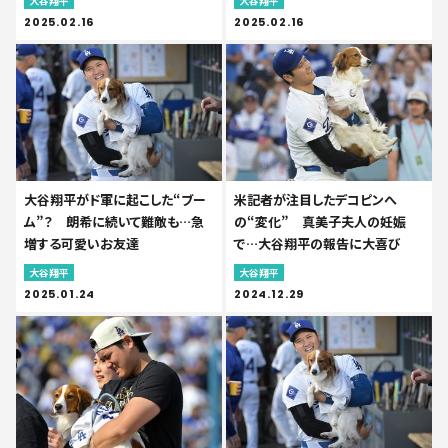
大谷翔平
大谷翔平
2025.02.16
2025.02.16
大谷翔平がド軍に起こした“ブー
米記者が注目したデコピンへ
ム”？ 朗希に続いて難敵も…急
の“変化” 真美子夫人の妊娠
増する可愛いお友達
で…大谷翔平の報告に大喜び
大谷翔平
大谷翔平
2025.01.24
2024.12.29