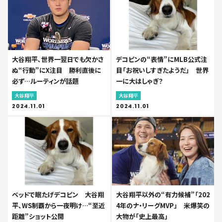
大谷翔平、世界一翌日でも欠かさ
デコピンの“表情”にMLB公式注
ぬ“行動”にX注目 勝利直後に
目「お祝いしすぎたようだ」 世界
必ず…ルーティンが話題
一に大はしゃぎ？
大谷翔平
大谷翔平
2024.11.01
2024.11.01
ベッドで眠たげデコピン 大谷翔
大谷翔平以外の“有力候補”「202
平、WS制覇から一夜明け…“至近
4年のナ・リーグMVP」 米爆笑の
距離”ショット公開
大物が「史上最高」