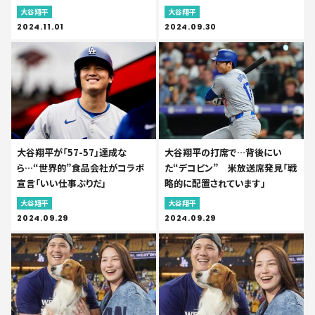
大谷翔平
大谷翔平
2024.11.01
2024.09.30
大谷翔平が「57-57」達成な
大谷翔平の打席で…背後にい
ら…“世界的”食品会社がコラボ
た“デコピン” 米放送席発見「戦
宣言「いい仕事ぶりだ」
略的に配置されています」
大谷翔平
大谷翔平
2024.09.29
2024.09.29