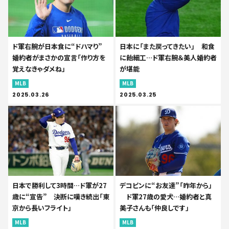
ド軍右腕が日本食に“ドハマり”
日本に「また戻ってきたい」 和食
婚約者がまさかの宣言「作り方を
に飴細工…ド軍右腕＆美人婚約者
覚えなきゃダメね」
が堪能
MLB
MLB
2025.03.26
2025.03.25
日本で勝利して3時間…ド軍が27
デコピンに“お友達”「昨年から」
歳に“宣告” 決断に嘆き続出「東
ド軍27歳の愛犬…婚約者と真
京から長いフライト」
美子さんも「仲良しです」
MLB
MLB