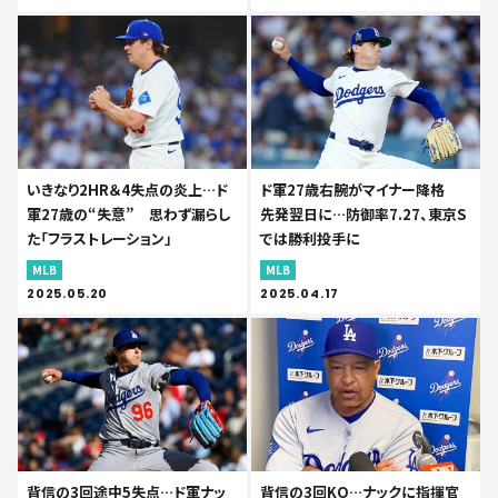
いきなり2HR＆4失点の炎上…ド
ド軍27歳右腕がマイナー降格
軍27歳の“失意” 思わず漏らし
先発翌日に…防御率7.27、東京S
た「フラストレーション」
では勝利投手に
MLB
MLB
2025.05.20
2025.04.17
背信の3回途中5失点…ド軍ナッ
背信の3回KO…ナックに指揮官