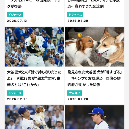
クが復帰
応…意外すぎた交流劇
ドジャース
ドジャース
2026.07.12
2026.02.20
大谷愛犬との「話で持ちきりだった
発見された大谷愛犬が「尊すぎる」
よ」 ド軍28歳が“親友”宣言、由
キャンプでお友達と…同僚の婚
伸犬とは「これから」
約者が明かした関係
ドジャース
大谷翔平
2026.02.20
2026.02.20