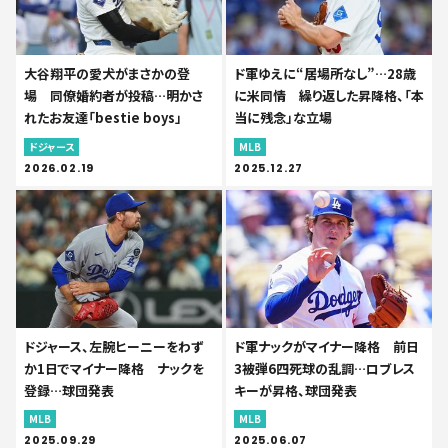
大谷翔平の愛犬がまさかの登
ド軍ゆえに“居場所なし”…28歳
場 同僚婚約者が投稿…明かさ
に米同情 繰り返した昇降格、「本
れたお友達「bestie boys」
当に残念」な立場
ドジャース
MLB
2026.02.19
2025.12.27
ドジャース、左腕ヒーニーをわず
ド軍ナックがマイナー降格 前日
か1日でマイナー降格 ナックを
3被弾6四死球の乱調…ロブレス
登録…球団発表
キーが昇格、球団発表
MLB
MLB
2025.09.29
2025.06.07