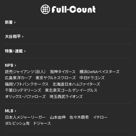
新着
大谷翔平
特集・連載
NPB
読売ジャイアンツ（巨人）
阪神タイガース
横浜DeNAベイスターズ
広島東洋カープ
東京ヤクルトスワローズ
中日ドラゴンズ
福岡ソフトバンクホークス
北海道日本ハムファイターズ
千葉ロッテマリーンズ
東北楽天ゴールデンイーグルス
オリックス・バファローズ
埼玉西武ライオンズ
MLB
日本人メジャーリーガー
山本由伸
佐々木朗希
イチロー
ダルビッシュ有
ドジャース