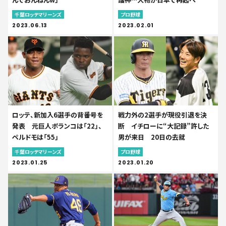
千葉ロッテマリーンズ
プロ野球
2023.06.13
2023.02.01
ロッテ、新加入6選手の背番号を
戦力外の2選手が現役引退を決
発表 元巨人ポランコは「22」、
断 イチローに“大記録”許した
ペルドモは「55」
男が来日 20日の去就
千葉ロッテマリーンズ
プロ野球
2023.01.25
2023.01.20