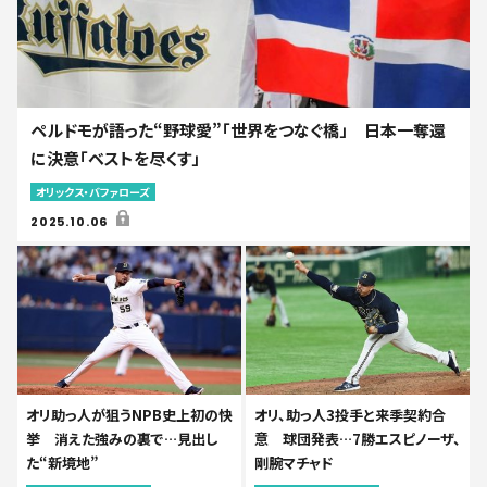
ペルドモが語った“野球愛”「世界をつなぐ橋」 日本一奪還
に決意「ベストを尽くす」
オリックス・バファローズ
2025.10.06
オリ助っ人が狙うNPB史上初の快
オリ、助っ人3投手と来季契約合
挙 消えた強みの裏で…見出し
意 球団発表…7勝エスピノーザ、
た“新境地”
剛腕マチャド