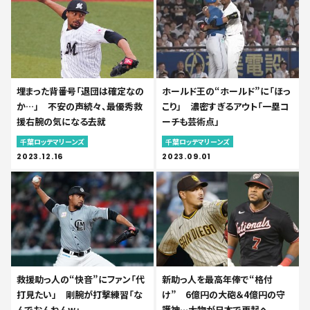
埋まった背番号「退団は確定なの
ホールド王の“ホールド”に「ほっ
か…」 不安の声続々、最優秀救
こり」 濃密すぎるアウト「一塁コ
援右腕の気になる去就
ーチも芸術点」
千葉ロッテマリーンズ
千葉ロッテマリーンズ
2023.12.16
2023.09.01
救援助っ人の“快音”にファン「代
新助っ人を最高年俸で“格付
打見たい」 剛腕が打撃練習「な
け” 6億円の大砲＆4億円の守
んでおんねんw」
護神…大物が日本で再起へ