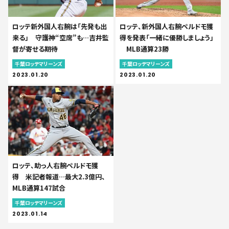
ロッテ新外国人右腕は「先発も出
ロッテ、新外国人右腕ペルドモ獲
来る」 守護神“空席”も…吉井監
得を発表「一緒に優勝しましょう」
督が寄せる期待
MLB通算23勝
千葉ロッテマリーンズ
千葉ロッテマリーンズ
2023.01.20
2023.01.20
ロッテ、助っ人右腕ペルドモ獲
得 米記者報道…最大2.3億円、
MLB通算147試合
千葉ロッテマリーンズ
2023.01.14