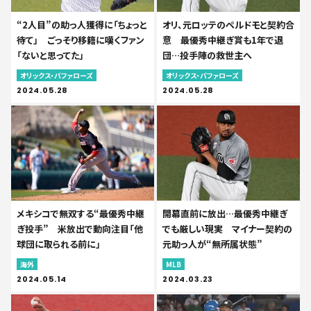
“2人目”の助っ人獲得に「ちょっと
オリ、元ロッテのペルドモと契約合
待て」 ごっそり移籍に嘆くファン
意 最優秀中継ぎ賞も1年で退
「ないと思ってた」
団…投手陣の救世主へ
オリックス・バファローズ
オリックス・バファローズ
2024.05.28
2024.05.28
メキシコで無双する“最優秀中継
開幕直前に放出…最優秀中継ぎ
ぎ投手” 米放出で動向注目「他
でも厳しい現実 マイナー契約の
球団に取られる前に」
元助っ人が“無所属状態”
海外
MLB
2024.05.14
2024.03.23