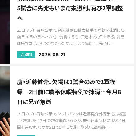
5試合に先発もいまだ未勝利、再び2軍調整
へ
21日のプロ野球公示で、楽天は前田健太投手の登録を抹消した。
前日20日の日本ハム戦で先発するも3回途中2失点で降板。前田
は勝ち負けこそつかなかったが、ここまで5試合に先発し…
2026.05.21
プロ野球
鷹・近藤健介、欠場は1試合のみで1軍復
帰 2日前に慶弔休暇特例で抹消…今月8
日に兄が急逝
19日のプロ野球公示で、ソフトバンクは近藤健介外野手を出場選
手登録した。17日に登録抹消されたが、慶弔休暇特例により10日
間を待たず、わずか2日で1軍に復帰。代わりに高橋隆…