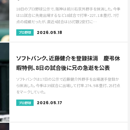
18日のプロ野球公示で、阪神は前川右京外野手を抹消した。今季
は11試合に先発出場するなど18試合で打率・227、1本塁打、7打
点の成績だったが、直近4試合は15打数2安打に…
2026.05.18
プロ野球
ソフトバンク、近藤健介を登録抹消 慶弔休
暇特例、8日の試合後に兄の急逝を公表
ソフトバンクは17日の公示で近藤健介外野手を出場選手登録か
ら抹消した。今季は39試合に出場して打率.274、9本塁打、25打点
をマークしていた。
2026.05.17
プロ野球