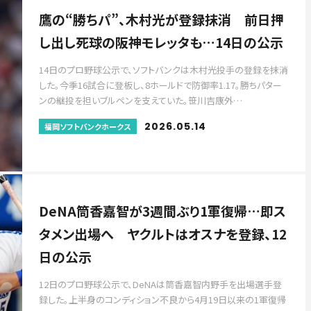
鷹の“勝ちパ”、木村光が登録抹消 前日押
し出し死球の阪神モレッタも…14日の公示
14日のプロ野球公示で、ソフトバンクは木村光投手の登録を抹消
した。今季16試合に登板し、8ホールドで防御率1.17。勝ちパター
ンの継投を担いブルペンを支えていた。笹川吉康外…
2026.05.14
福岡ソフトバンクホークス
DeNA筒香嘉智が3週間ぶり1軍復帰…即ス
タメン出場へ ヤクルトはオスナを登録、12
日の公示
12日のプロ野球公示で、DeNAは筒香嘉智内野手を出場選手登
録した。上半身のコンディション不良から4月19日以来の1軍復帰