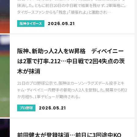
抹消した。ともに前日20日の中日戦で結果を残せず、2軍降格に。
タイガースファンからも「残念」「頑張れよ」と激励され…
2026.05.21
阪神タイガース
阪神、新助っ人2人をW昇格 ディベイニー
は2軍で打率.212…中日戦で2回4失点の茨
木が抹消
21日のプロ野球公示で、阪神はカーソン・ラグズデール投手とキ
ャム・ディベイニー内野手の新助っ人2人を登録した。開幕から約2
か月経ち、1軍デビューが期待される。
2026.05.21
プロ野球
前田健太が登録抹消…前日に3回途中KO