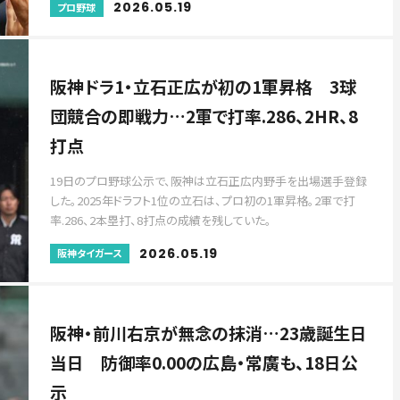
2026.05.19
プロ野球
阪神ドラ1・立石正広が初の1軍昇格 3球
団競合の即戦力…2軍で打率.286、2HR、8
打点
19日のプロ野球公示で、阪神は立石正広内野手を出場選手登録
した。2025年ドラフト1位の立石は、プロ初の1軍昇格。2軍で打
率.286、2本塁打、8打点の成績を残していた。
2026.05.19
阪神タイガース
阪神・前川右京が無念の抹消…23歳誕生日
当日 防御率0.00の広島・常廣も、18日公
示