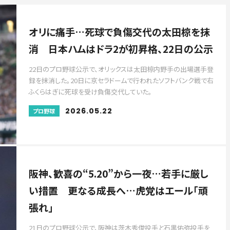
オリに痛手…死球で負傷交代の太田椋を抹
消 日本ハムはドラ2が初昇格、22日の公示
22日のプロ野球公示で、オリックスは太田椋内野手の出場選手登
録を抹消した。20日に京セラドームで行われたソフトバンク戦で右
ふくらはぎに死球を受け負傷交代していた。
2026.05.22
プロ野球
阪神、歓喜の“5.20”から一夜…若手に厳し
い措置 更なる成長へ…虎党はエール「頑
張れ」
21日のプロ野球公示で、阪神は茨木秀俊投手と石黒佑弥投手を