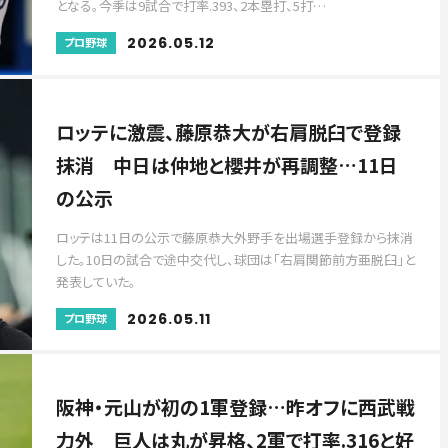
となる。今季は9試合で打率.393、2本塁打、5打…
2026.05.12
プロ野球
ロッテに激震、藤原恭大が右肩脱臼で登録
抹消 中日は仲地と櫻井が再調整…11日
の公示
ロッテは11日の公示で藤原恭大外野手を出場選手登録から抹消
した。10日の試合で途中交代し、球団は「右肩関節前方亜脱臼」と
発表していた。
2026.05.11
プロ野球
阪神・元山が初の1軍登録…昨オフに西武戦
力外 巨人は丸が昇格、2軍で打率.316と好