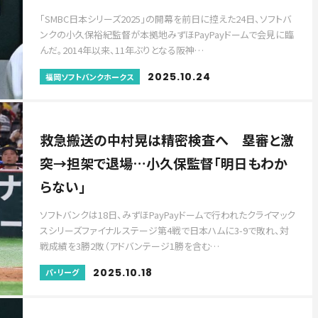
「SMBC日本シリーズ2025」の開幕を前日に控えた24日、ソフトバ
ンクの小久保裕紀監督が本拠地みずほPayPayドームで会見に臨
んだ。2014年以来、11年ぶりとなる阪神…
2025.10.24
福岡ソフトバンクホークス
救急搬送の中村晃は精密検査へ 塁審と激
突→担架で退場…小久保監督「明日もわか
らない」
ソフトバンクは18日、みずほPayPayドームで行われたクライマック
スシリーズファイナルステージ第4戦で日本ハムに3-9で敗れ、対
戦成績を3勝2敗（アドバンテージ1勝を含む…
2025.10.18
パ・リーグ