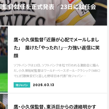
軍監督就任を正式発表 23日に就任会
鷹・小久保監督「近藤が心配でメールしまし
た」 届けた「やったれ！」…力強い返信に笑
顔
ソフトバンクは13日、ソフトバンク本社で行われる激励会に臨ん
だ。小久保裕紀監督はワールド・ベースボール・クラシック（WBC）
で12打数無安打と苦しむ野球日本代表「侍ジャパン…
2026.03.13
侍ジャパン
鷹・小久保監督、東浜巨からの連絡明かす