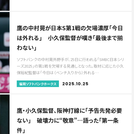
鷹の中村晃が日本S第1戦の欠場濃厚「今日
は外れる」 小久保監督が嘆き「最後まで揃
わない」
ソフトバンクの中村晃外野手が、25日に行われる「SMBC日本シリ
ーズ2025」の第1戦を欠場する見通しとなった。取材に応じた小久
保裕紀監督は「今日は（ベンチ入りから）外れる…
2025.10.25
福岡ソフトバンクホークス
鷹・小久保監督、阪神打線に「予告先発必要
ない」 破壊力に“敬意”…語った「第一条
件」