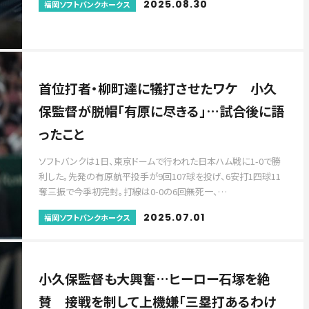
2025.08.30
福岡ソフトバンクホークス
首位打者・柳町達に犠打させたワケ 小久
保監督が脱帽「有原に尽きる」…試合後に語
ったこと
ソフトバンクは1日、東京ドームで行われた日本ハム戦に1-0で勝
利した。先発の有原航平投手が9回107球を投げ、6安打1四球11
奪三振で今季初完封。打線は0-0の6回無死一、…
2025.07.01
福岡ソフトバンクホークス
小久保監督も大興奮…ヒーロー石塚を絶
賛 接戦を制して上機嫌「三塁打あるわけ