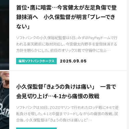
首位・鷹に暗雲…今宮健太が左足負傷で登
録抹消へ 小久保監督が明言「プレーでき
ない」
ソフトバンクの小久保裕紀監督は5日、みずほPayPayドームで行
われる楽天戦前に取材対応し、今宮健太内野手を登録抹消する
方針を明らかにした。前日のオリックス戦で守備中に左ふ…
2025.09.05
福岡ソフトバンクホークス
小久保監督「きょうの負けは痛い」 一言で
会見切り上げ…4-1から痛恨の敗戦
ソフトバンクは30日、ZOZOマリンで行われたロッテ戦に4-6で逆
転負けを喫した。4-1と中盤までリードしながらの痛恨の敗戦。試
合後、小久保監督は「きょうの負けは痛い」と“…