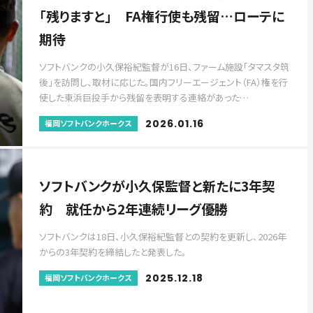
「残りますと」 FA権行使も残留…ローテに
期待
ソフトバンクの小久保裕紀監督が16日、ファーム施設「タマスタ筑
後」を訪問し、取材に応じた。国内フリーエージェント（FA）権を行
使した東浜巨投手から残留を表明する連絡があった…
2026.01.16
福岡ソフトバンクホークス
ソフトバンクが小久保監督と新たに3年契
約 就任から2年連続リーグ優勝
ソフトバンクは18日、小久保裕紀監督との契約を更新し、2026年
からの3年契約を締結したと発表した。
2025.12.18
福岡ソフトバンクホークス