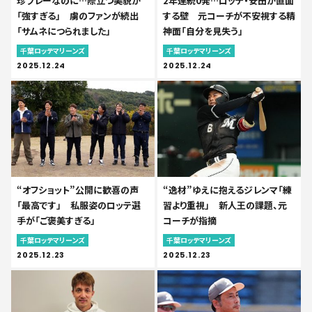
珍プレーなのに…際立つ美貌が
2年連続0発…ロッテ・安田が直面
「強すぎる」 虜のファンが続出
する壁 元コーチが不安視する精
「サムネにつられました」
神面「自分を見失う」
千葉ロッテマリーンズ
千葉ロッテマリーンズ
2025.12.24
2025.12.24
“オフショット”公開に歓喜の声
“逸材”ゆえに抱えるジレンマ「練
「最高です」 私服姿のロッテ選
習より重視」 新人王の課題、元
手が「ご褒美すぎる」
コーチが指摘
千葉ロッテマリーンズ
千葉ロッテマリーンズ
2025.12.23
2025.12.23