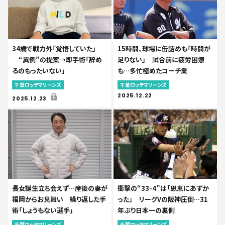
34歳で戦力外「覚悟していた」
15時間、球場に缶詰めも「時間が
“異例”の提案→即手術「辞め
足りない」 試合前に疲労困憊
るのもったいない」
も…多忙極めたコーチ業
千葉ロッテマリーンズ
千葉ロッテマリーンズ
2025.12.22
2025.12.23
長女誕生立ち会えず…産後の妻が
衝撃の“33-4”は「恩恵にあずか
福岡からお見舞い 繰り返した手
った」 リーグVの阪神圧倒…31
術「しょうもない選手」
年ぶり日本一の裏側
千葉ロッテマリーンズ
千葉ロッテマリーンズ