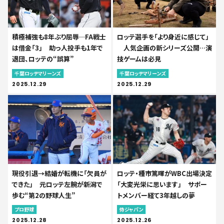
積極補強も8年ぶり屈辱…FA戦士
ロッテ選手を「より身近に感じて」
は借金「3」 助っ人投手も1年で
人気企画の新シリーズ公開…演
退団、ロッテの“誤算”
技ゲームは必見
千葉ロッテマリーンズ
千葉ロッテマリーンズ
2025.12.29
2025.12.29
現役引退→結婚が転機に「欠員が
ロッテ・種市篤暉がWBC出場決定
できた」 元ロッテ左腕が新潟で
「大変光栄に思います」 サポー
歩む“第2の野球人生”
トメンバー経て3年越しの夢
プロ野球
侍ジャパン
2025.12.28
2025.12.26