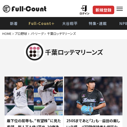
新規登録
新着
Full-Count＋
大谷翔平
特集・連載
NP
HOME
プロ野球
パ・リーグ
千葉ロッテマリーンズ
千葉ロッテマリーンズ
最下位の屈辱も、“有望株”に見た
250Sまであと「2」も…益田の厳し
希望 新人王＆侍J選出、20歳逸
い立場 パ記録保持者も保証な