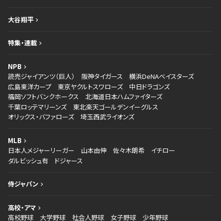
大谷翔平
特集・連載
NPB
読売ジャイアンツ（巨人）
阪神タイガース
横浜DeNAベイスターズ
広島東洋カープ
東京ヤクルトスワローズ
中日ドラゴンズ
福岡ソフトバンクホークス
北海道日本ハムファイターズ
千葉ロッテマリーンズ
東北楽天ゴールデンイーグルス
オリックス・バファローズ
埼玉西武ライオンズ
MLB
日本人メジャーリーガー
山本由伸
佐々木朗希
イチロー
ダルビッシュ有
ドジャース
侍ジャパン
高校・アマ
高校野球
大学野球
社会人野球
女子野球
少年野球