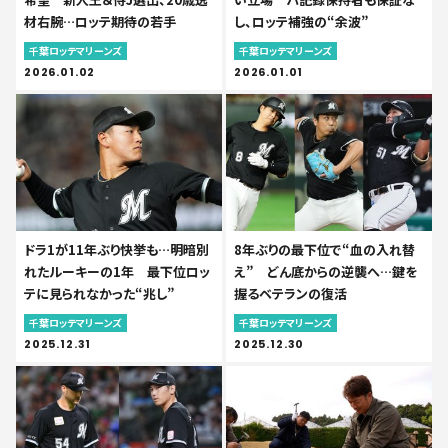
材右腕…ロッテ期待の若手
し、ロッテ補強の“余波”
千葉ロッテマリーンズ
千葉ロッテマリーンズ
2026.01.02
2026.01.01
ドラ1が11年ぶり快挙も…明暗別
8年ぶりの最下位で“血の入れ替
れたルーキーの1年 最下位ロッ
え” どん底からの逆襲へ…鍵を
テに見られなかった“兆し”
握るベテランの復活
千葉ロッテマリーンズ
千葉ロッテマリーンズ
2025.12.31
2025.12.30