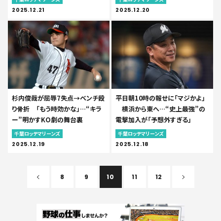
2025.12.21
2025.12.20
杉内俊哉が屈辱7失点→ベンチ殴
平日朝10時の報せに「マジかよ」
り骨折 「もう時効かな」…“キラ
横浜から東へ…“史上最強”の
ー”明かすKO劇の舞台裏
電撃加入が「予想外すぎる」
千葉ロッテマリーンズ
千葉ロッテマリーンズ
2025.12.19
2025.12.18
8
9
10
11
12