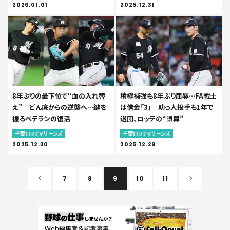
2026.01.01
2025.12.31
8年ぶりの最下位で“血の入れ替
積極補強も8年ぶり屈辱…FA戦士
え” どん底からの逆襲へ…鍵を
は借金「3」 助っ人投手も1年で
握るベテランの復活
退団、ロッテの“誤算”
千葉ロッテマリーンズ
千葉ロッテマリーンズ
2025.12.30
2025.12.29
7
8
9
10
11