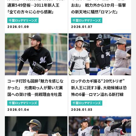
通算549登板…2011年新人王
おお」 戦力外から3か月…衝撃
「全ての方々に心から感謝」
の新天地に騒然「ロマンだ」
千葉ロッテマリーンズ
千葉ロッテマリーンズ
2026.01.09
2026.01.07
コーチ打診も固辞「魅力を感じな
ロッテのカギ握る“20代トリオ”
かった」 元鷹助っ人が繋いだ異
新人王に託す3番、大砲候補は恐
国への架け橋…挑戦理由を吐露
怖の6番…ロマン溢れる新打線
千葉ロッテマリーンズ
千葉ロッテマリーンズ
2026.01.04
2026.01.03