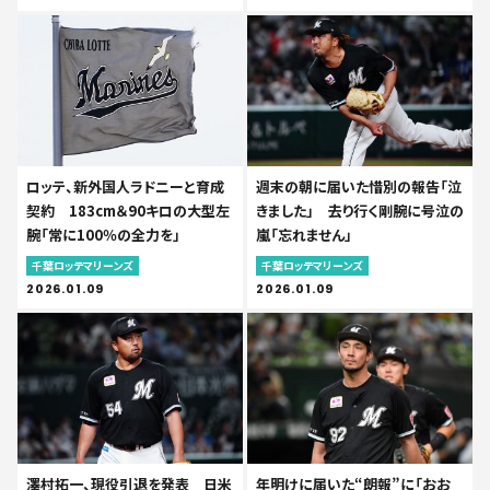
ロッテ、新外国人ラドニーと育成
週末の朝に届いた惜別の報告「泣
契約 183cm＆90キロの大型左
きました」 去り行く剛腕に号泣の
腕「常に100％の全力を」
嵐「忘れません」
千葉ロッテマリーンズ
千葉ロッテマリーンズ
2026.01.09
2026.01.09
澤村拓一、現役引退を発表 日米
年明けに届いた“朗報”に「おお