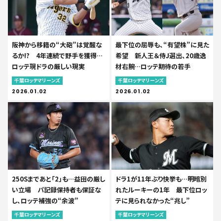
阪神から移籍の“大砲”は覚醒な
最下位の屈辱も、“有望株”に見た
るか!? 4年連続で野手を獲得…
希望 新人王＆侍J選出、20歳逸
ロッテ現ドラの厳しい現実
材右腕…ロッテ期待の若手
千葉ロッテマリーンズ
千葉ロッテマリーンズ
2026.01.02
2026.01.02
250Sまであと「2」も…益田の厳し
ドラ1が11年ぶり快挙も…明暗別
い立場 パ記録保持者も保証な
れたルーキーの1年 最下位ロッ
し、ロッテ補強の“余波”
テに見られなかった“兆し”
千葉ロッテマリーンズ
千葉ロッテマリーンズ