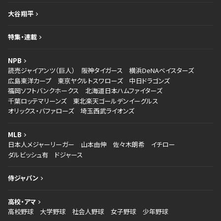
大谷翔平
特集・連載
NPB
読売ジャイアンツ（巨人）
阪神タイガース
横浜DeNAベイスターズ
広島東洋カープ
東京ヤクルトスワローズ
中日ドラゴンズ
福岡ソフトバンクホークス
北海道日本ハムファイターズ
千葉ロッテマリーンズ
東北楽天ゴールデンイーグルス
オリックス・バファローズ
埼玉西武ライオンズ
MLB
日本人メジャーリーガー
山本由伸
佐々木朗希
イチロー
ダルビッシュ有
ドジャース
侍ジャパン
高校・アマ
高校野球
大学野球
社会人野球
女子野球
少年野球