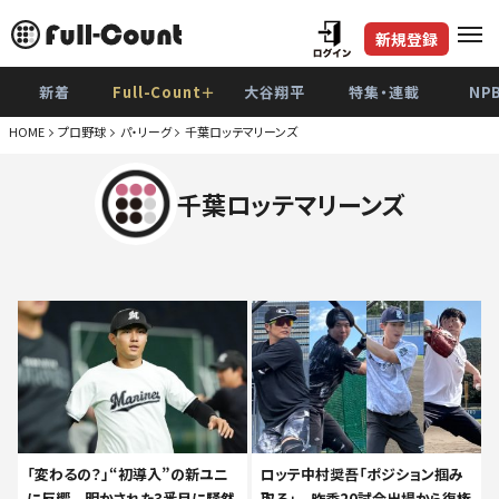
新規登録
新着
Full-Count＋
大谷翔平
特集・連載
NP
HOME
プロ野球
パ・リーグ
千葉ロッテマリーンズ
千葉ロッテマリーンズ
「変わるの？」“初導入”の新ユニ
ロッテ中村奨吾「ポジション掴み
に反響 明かされた3番目に騒然
取る」 昨季20試合出場から復権