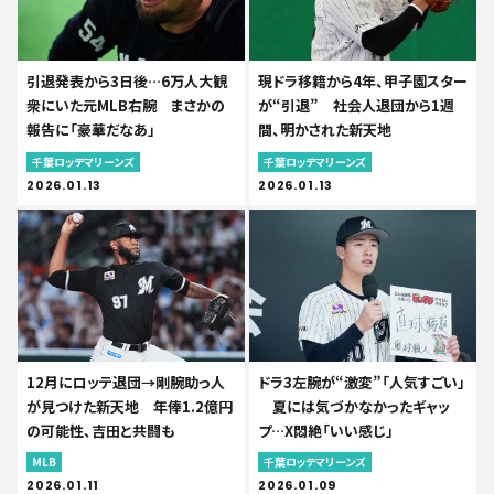
引退発表から3日後…6万人大観
現ドラ移籍から4年、甲子園スター
衆にいた元MLB右腕 まさかの
が“引退” 社会人退団から1週
報告に「豪華だなあ」
間、明かされた新天地
千葉ロッテマリーンズ
千葉ロッテマリーンズ
2026.01.13
2026.01.13
12月にロッテ退団→剛腕助っ人
ドラ3左腕が“激変”「人気すごい」
が見つけた新天地 年俸1.2億円
夏には気づかなかったギャッ
の可能性、吉田と共闘も
プ…X悶絶「いい感じ」
MLB
千葉ロッテマリーンズ
2026.01.11
2026.01.09