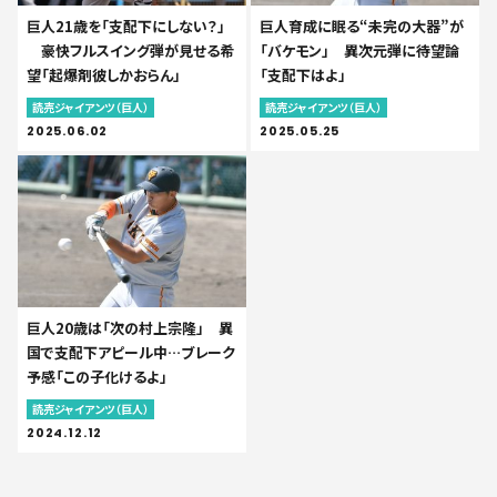
巨人21歳を「支配下にしない？」
巨人育成に眠る“未完の大器”が
豪快フルスイング弾が見せる希
「バケモン」 異次元弾に待望論
望「起爆剤彼しかおらん」
「支配下はよ」
読売ジャイアンツ（巨人）
読売ジャイアンツ（巨人）
2025.06.02
2025.05.25
巨人20歳は「次の村上宗隆」 異
国で支配下アピール中…ブレーク
予感「この子化けるよ」
読売ジャイアンツ（巨人）
2024.12.12