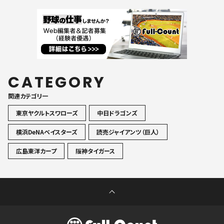
CATEGORY
関連カテゴリ一
東京ヤクルトスワローズ
中日ドラゴンズ
横浜DeNAベイスターズ
読売ジャイアンツ（巨人）
広島東洋カープ
阪神タイガース