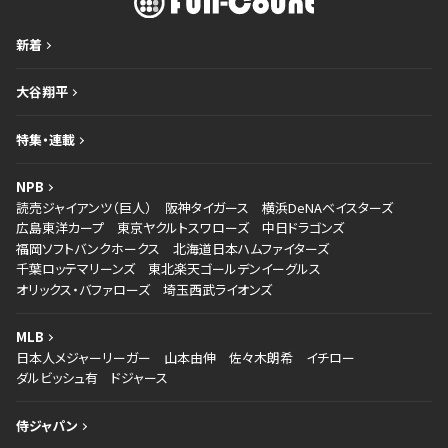
新着
大谷翔平
特集・連載
NPB
読売ジャイアンツ（巨人）
阪神タイガース
横浜DeNAベイスターズ
広島東洋カープ
東京ヤクルトスワローズ
中日ドラゴンズ
福岡ソフトバンクホークス
北海道日本ハムファイターズ
千葉ロッテマリーンズ
東北楽天ゴールデンイーグルス
オリックス・バファローズ
埼玉西武ライオンズ
MLB
日本人メジャーリーガー
山本由伸
佐々木朗希
イチロー
ダルビッシュ有
ドジャース
侍ジャパン