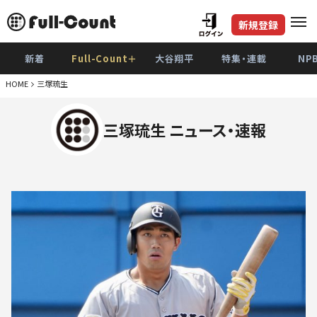
新規登録
新着
Full-Count＋
大谷翔平
特集・連載
NP
HOME
三塚琉生
三塚琉生 ニュース・速報