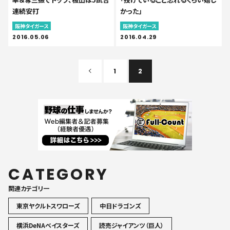
連続安打
かった」
阪神タイガース
阪神タイガース
2016.05.06
2016.04.29
1
2
CATEGORY
関連カテゴリ一
東京ヤクルトスワローズ
中日ドラゴンズ
横浜DeNAベイスターズ
読売ジャイアンツ（巨人）