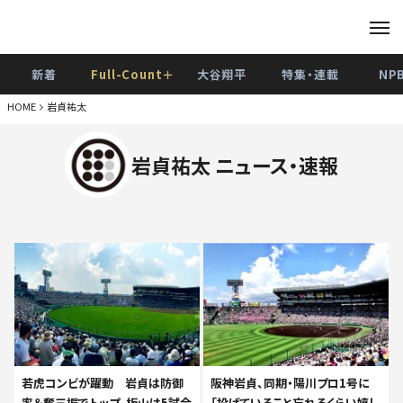
新着
Full-Count＋
大谷翔平
特集・連載
NP
HOME
岩貞祐太
岩貞祐太 ニュース・速報
若虎コンビが躍動 岩貞は防御
阪神岩貞、同期・陽川プロ1号に
率＆奪三振でトップ、板山は5試合
「投げていること忘れるくらい嬉し