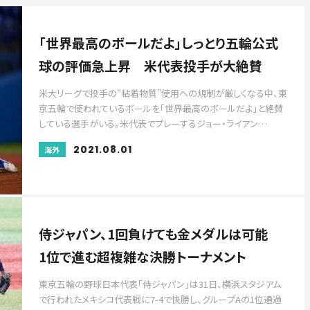
「世界最高のボールだよ」しっとり五輪公式
球の評価急上昇 米代表投手が大絶賛
米大リーグで投手の“粘着物質”使用への規制が厳しくなる中、東
京五輪で使われているボールを「世界最高のボールだよ」と絶賛
している選手がいる。米代表でプレーするジョー・ライアン…
2021.08.01
海外
侍ジャパン、1回負けても金メダルは可能
1位で進む超複雑な決勝トーナメント
東京五輪の野球日本代表「侍ジャパン」は31日、横浜スタジアム
で行われたメキシコ代表戦に7-4で快勝し、グループAの1位通過