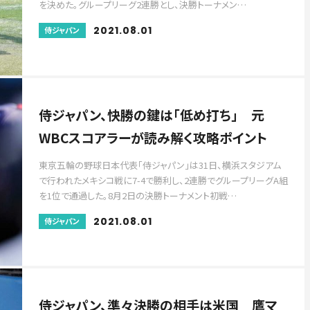
を決めた。グループリーグ2連勝とし、決勝トーナメン…
2021.08.01
侍ジャパン
侍ジャパン、快勝の鍵は「低め打ち」 元
WBCスコアラーが読み解く攻略ポイント
東京五輪の野球日本代表「侍ジャパン」は31日、横浜スタジアム
で行われたメキシコ戦に7-4で勝利し、2連勝でグループリーグA組
を1位で通過した。8月2日の決勝トーナメント初戦…
2021.08.01
侍ジャパン
侍ジャパン、準々決勝の相手は米国 鷹マ