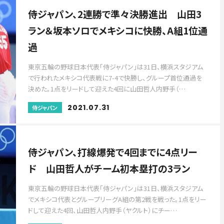
侍ジャパン、2連勝で準々決勝進出 山田3
ラン＆坂本ソロでメキシコに快勝、A組1位通
過
東京五輪の野球日本代表「侍ジャパン」は31日、横浜スタジアム
で行われたメキシコ代表戦に7-4で快勝し、グループ首位通過を
決めた。1点をリードして迎えた4回に山田哲人内野手（…
2021.07.31
侍ジャパン
侍ジャパン、打線爆発で4回までに4点リー
ド 山田哲人がチーム初本塁打の3ラン
東京五輪の野球日本代表「侍ジャパン」は31日、横浜スタジアム
でメキシコ代表とグループリーグA組の第2戦を戦った。1点をリー
ドして迎えた4回、山田哲人内野手（ヤクルト）にチー…