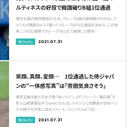
ルティネスの好投で韓国破りB組1位通過
東京五輪の野球競技は31日、グループB組の最終戦が行われ、ア
メリカが韓国を4-2で破ってグループBの1位通過を決めた。この結
果、この日2連勝でグループAを1位で通過した野球…
2021.07.31
侍ジャパン
笑顔、真顔、変顔… 1位通過した侍ジャパ
ンの“一体感写真”は「雰囲気良さそう」
東京五輪を戦う日本代表「侍ジャパン」の“リリーバー兼広報”を
担う山崎康晃投手（DeNA）が31日、メキシコに快勝後の日本ベン
チの様子を写真に収めツイート。ファンからは「1位…
2021.07.31
侍ジャパン