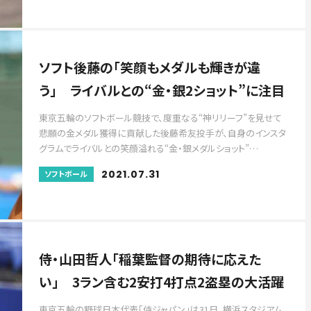
ソフト後藤の「笑顔もメダルも輝きが違
う」 ライバルとの“金・銀2ショット”に注目
東京五輪のソフトボール競技で、度重なる“神リリーフ”を見せて
悲願の金メダル獲得に貢献した後藤希友投手が、自身のインスタ
グラムでライバルとの笑顔溢れる“金・銀メダルショット”…
2021.07.31
ソフトボール
侍・山田哲人「稲葉監督の期待に応えた
い」 3ラン含む2安打4打点2盗塁の大活躍
東京五輪の野球日本代表「侍ジャパン」は31日、横浜スタジアム