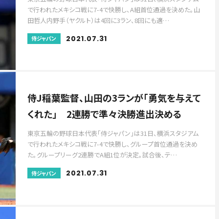
で行われたメキシコ戦に7-4で快勝し、A組首位通過を決めた。山
田哲人内野手（ヤクルト）は4回に3ラン、8回にも適…
2021.07.31
侍ジャパン
侍J稲葉監督、山田の3ランが「勇気を与えて
くれた」 2連勝で準々決勝進出決める
東京五輪の野球日本代表「侍ジャパン」は31日、横浜スタジアム
で行われたメキシコ戦に7-4で快勝し、グループ首位通過を決め
た。グループリーグ2連勝でA組1位が決定。試合後、テ…
2021.07.31
侍ジャパン