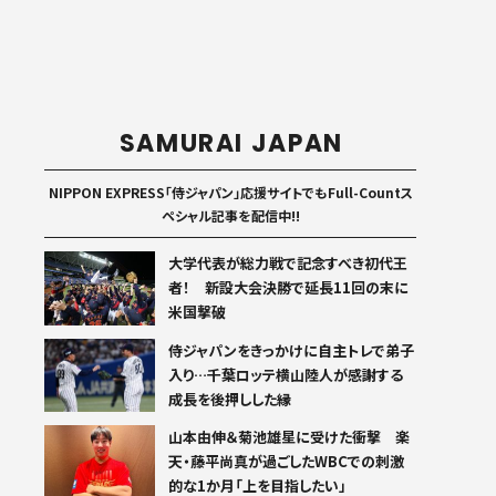
SAMURAI JAPAN
NIPPON EXPRESS「侍ジャパン」応援サイトでもFull-Countス
ペシャル記事を配信中!!
大学代表が総力戦で記念すべき初代王
者！ 新設大会決勝で延長11回の末に
米国撃破
侍ジャパンをきっかけに自主トレで弟子
入り…千葉ロッテ横山陸人が感謝する
成長を後押しした縁
山本由伸＆菊池雄星に受けた衝撃 楽
天・藤平尚真が過ごしたWBCでの刺激
的な1か月「上を目指したい」