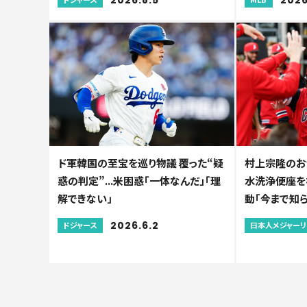
ド軍韓国の至宝を巡り物議 覆った“疑
村上宗隆のお
惑の判定”...米困惑「一体なんだ」「理
水洗浄便座を初
解できない」
動「今まで知
2026.6.2
ドジャース
日本人メジャー