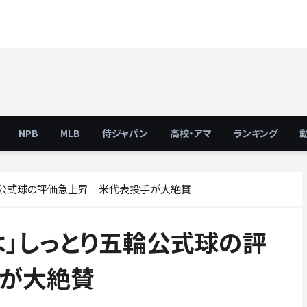
NPB
MLB
侍ジャパン
高校・アマ
ランキング
輪公式球の評価急上昇 米代表投手が大絶賛
よ」しっとり五輪公式球の評
が大絶賛