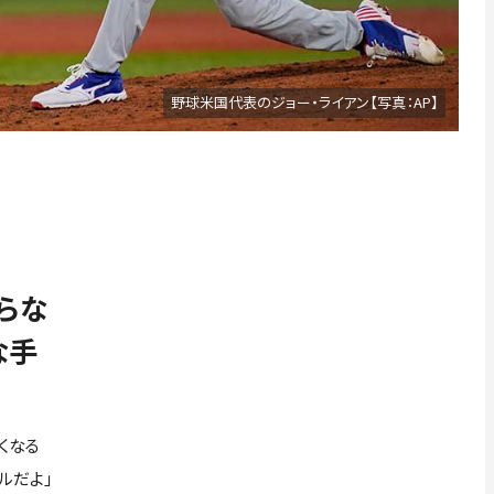
野球米国代表のジョー・ライアン【写真：AP】
らな
な手
くなる
ルだよ」