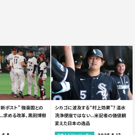
新ポスト” 強豪国との
シカゴに波及する“村上効果”? 温水
..求める改革、黒田博樹
洗浄便座ではない...米記者の価値観
変えた日本の逸品
.6.8
2026.5.13
日本人メジャーリーガー