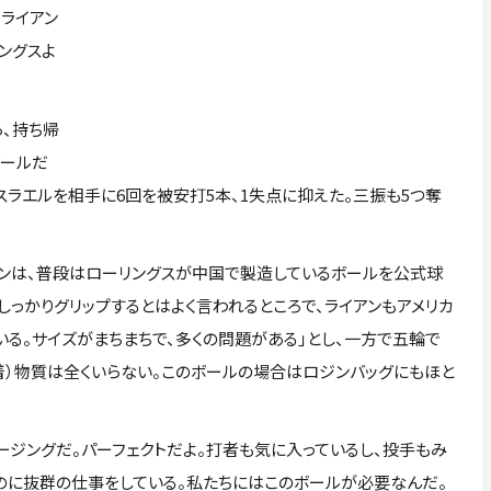
ライアン
ングスよ
、持ち帰
ボールだ
スラエルを相手に6回を被安打5本、1失点に抑えた。三振も5つ奪
ンは、普段はローリングスが中国で製造しているボールを公式球
しっかりグリップするとはよく言われるところで、ライアンもアメリカ
いる。サイズがまちまちで、多くの問題がある」とし、一方で五輪で
着）物質は全くいらない。このボールの場合はロジンバッグにもほと
ージングだ。パーフェクトだよ。打者も気に入っているし、投手もみ
るのに抜群の仕事をしている。私たちにはこのボールが必要なんだ。