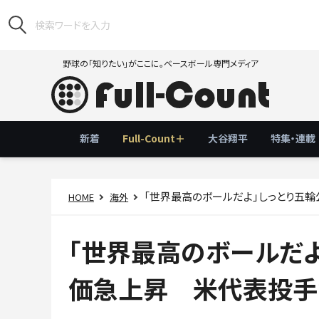
野球の「知りたい」がここに。ベースボール専門メディア
新着
Full-Count＋
大谷翔平
特集・連載
「世界最高のボールだよ」しっとり五
HOME
海外
「世界最高のボールだ
価急上昇 米代表投手