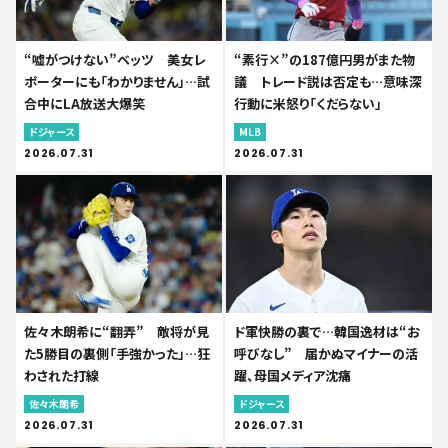
“嘘がつけない”ベッツ 美女レ
“素行×”の187億円男がまた物
ポーターにも「わかりません」…試
議 トレード説は否定も…意味深
合中にLA放送大爆笑
行動に米怒り「くだらない」
ドジャース
MLB
2026.07.31
2026.07.31
佐々木朗希に“翻弄” 敵将が見
ド軍快勝の裏で…韓国逸材は“お
た5勝目の裏側「手強かった」…狂
呼びなし” 届かぬマイナーの活
わされた打線
躍、母国メディア沈痛
佐々木朗希
ドジャース
2026.07.31
2026.07.31