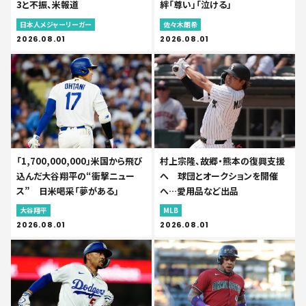
3と不振、米報道
絆「尊い」「泣ける」
日本人メジャーリーガー
佐々木朗希
2026.08.01
2026.08.01
「1,700,000,000」米国から飛び
村上宗隆、故郷・熊本の復興支援
込んだ大谷翔平の“衝撃ニュー
へ 球団とオークションを開催
ス” 日米喝采「夢がある」
へ…愛用品など出品
大谷翔平
MLB
2026.08.01
2026.08.01