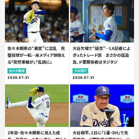
佐々木朗希の“異変”に混乱 完
大谷欠場で“疑念”…LA記者によ
璧投球が一転…米メディア頭抱え
ぎったトレード説 まさかの猛追
る「突然車輪が」「乱調に」
及、ド軍関係者はタジタジ
佐々木朗希
大谷翔平
2026.07.31
2026.07.31
2年目・佐々木朗希に見えた成
大谷翔平、1日に「1番・DH」で先