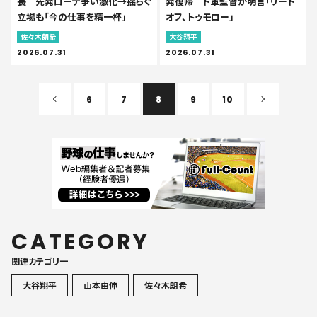
長 先発ローテ争い激化→揺らぐ
発復帰 ド軍監督が明言「リード
立場も「今の仕事を精一杯」
オフ、トゥモロー」
佐々木朗希
大谷翔平
2026.07.31
2026.07.31
6
7
8
9
10
CATEGORY
関連カテゴリ一
大谷翔平
山本由伸
佐々木朗希