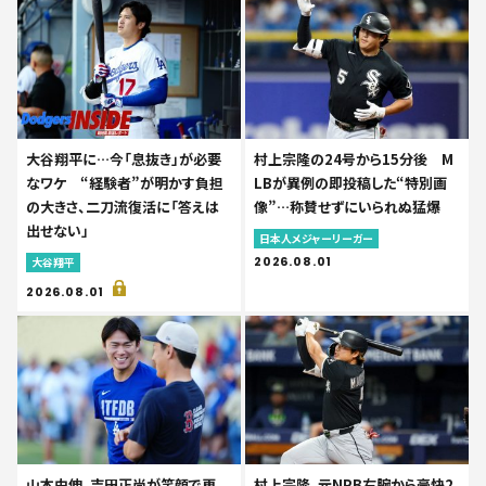
大谷翔平に…今「息抜き」が必要
村上宗隆の24号から15分後 M
なワケ “経験者”が明かす負担
LBが異例の即投稿した“特別画
の大きさ、二刀流復活に「答えは
像”…称賛せずにいられぬ猛爆
出せない」
日本人メジャーリーガー
2026.08.01
大谷翔平
2026.08.01
山本由伸、吉田正尚が笑顔で再
村上宗隆、元NPB右腕から豪快2