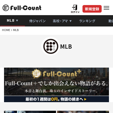
新規登録
MLB
侍ジャパン
高校・アマ
ランキング
動
HOME
MLB
MLB