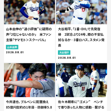
山本由伸の“過小評価”に疑問の
大谷翔平、「1番・DH」で先発復
声「2位じゃないのか」 米ファン
帰 2試合ぶり24号、膝の不安払
主張「ヤマモト＞スクーバル」
拭なるか…3番ロハス、スタメン発
表
山本由伸
2026.08.01
大谷翔平
2026.08.01
今井達也、ブルペンに配置換え
佐々木朗希に“ゴメン” ベンチ
85億円契約の1年目…防御率5.8
で寄り添った人物に感動…繋がる