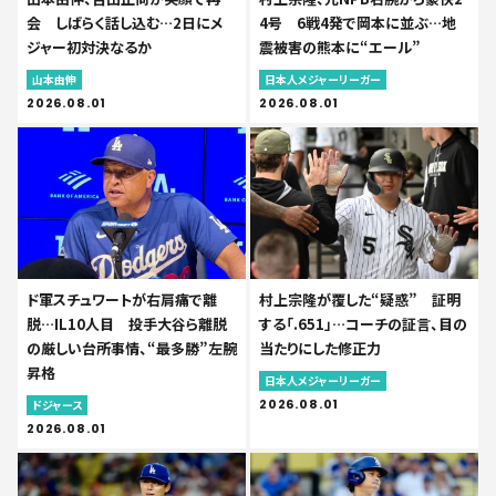
会 しばらく話し込む…2日にメ
4号 6戦4発で岡本に並ぶ…地
ジャー初対決なるか
震被害の熊本に“エール”
山本由伸
日本人メジャーリーガー
2026.08.01
2026.08.01
ド軍スチュワートが右肩痛で離
村上宗隆が覆した“疑惑” 証明
脱…IL10人目 投手大谷ら離脱
する「.651」…コーチの証言、目の
の厳しい台所事情、“最多勝”左腕
当たりにした修正力
昇格
日本人メジャーリーガー
2026.08.01
ドジャース
2026.08.01