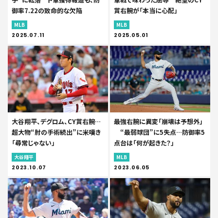
御率7.22の致命的な欠陥
賞右腕が「本当に心配」
MLB
MLB
2025.07.11
2025.05.01
大谷翔平、デグロム、CY賞右腕…
最強右腕に異変「崩壊は予想外」
超大物“肘の手術続出”に米嘆き
“最弱球団”に5失点…防御率5
「尋常じゃない」
点台は「何が起きた？」
大谷翔平
MLB
2023.10.07
2023.06.05