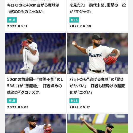
キロなのに48cm曲がる魔球は
を見た？」 前代未聞、衝撃の一投
「現実のものじゃない」
が「マジック」
MLB
MLB
2022.06.11
2022.06.09
50cmの急旋回…“攻略不能”の1
バットから“逃げる魔球”の「動き
58キロが「悪魔級」 打者諦めの
がヤバい」 打者も腰砕けの超変
軌道が「グロテスク」
化が「エグい」
MLB
MLB
2022.06.03
2022.05.17