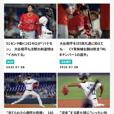
51センチ動く162キロが「バケモ
大谷翔平を3打席凡退に抑えて
ン」 大谷翔平も沈黙の剛速球は
も… CY賞候補右腕は断言「ML
「イカれてる」
Bナンバー1の選手」
MLB
大谷翔平
2022.07.06
2022.07.06
「当てられたら偶然か奇跡」 161
“逆走”する変化球に「いったい何