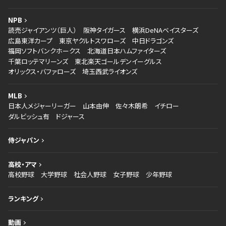
NPB
読売ジャイアンツ（巨人）
阪神タイガース
横浜DeNAベイスターズ
広島東洋カープ
東京ヤクルトスワローズ
中日ドラゴンズ
福岡ソフトバンクホークス
北海道日本ハムファイターズ
千葉ロッテマリーンズ
東北楽天ゴールデンイーグルス
オリックス・バファローズ
埼玉西武ライオンズ
MLB
日本人メジャーリーガー
山本由伸
佐々木朗希
イチロー
ダルビッシュ有
ドジャース
侍ジャパン
高校・アマ
高校野球
大学野球
社会人野球
女子野球
少年野球
ランキング
動画