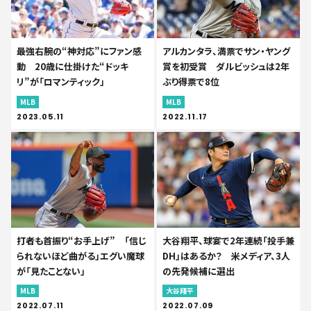
最強右腕の“神対応”にファン感
アルカンタラ、満票でサン・ヤング
動 20歳に仕掛けた“ドッキ
賞を初受賞 ダルビッシュは2年
リ”が「ロマンティック」
ぶり得票で8位
MLB
MLB
2023.05.11
2022.11.17
打者も首振り“お手上げ” 「信じ
大谷翔平、球宴で2年連続「投手兼
られないほど曲がる」エグい魔球
DH」はあるか？ 米メディア、3人
が「見たことない」
の先発候補に選出
MLB
大谷翔平
2022.07.11
2022.07.09