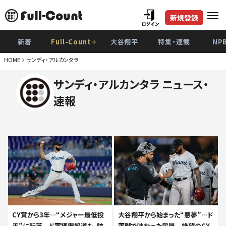
新規登録
新着
Full-Count＋
大谷翔平
特集・連載
NP
HOME
サンディ・アルカンタラ
サンディ・アルカンタラ ニュース・
速報
CY賞から3年…“メジャー最低投
大谷翔平から始まった“悪夢”…ド
手”に転落 ド軍獲得報道も、防
軍戦で味わった屈辱 絶望のCY