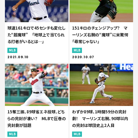
球速161キロで45センチも変化し
151キロのチェンジアップ？ マ
た“超魔球” 「地球上で当てられ
ーリンズ右腕の“魔球”に米驚愕
る打者がいるとは…」
「尋常じゃない」
MLB
MLB
2021.09.10
2020.10.07
15奪三振、89球省エネ投球、どち
わずか89球、1時間59分の完封
らの完封が凄い？ MLBで圧巻の
劇！ マーリンズ右腕、90球以内
完封劇が話題
の完封は球団史上2人目
MLB
MLB