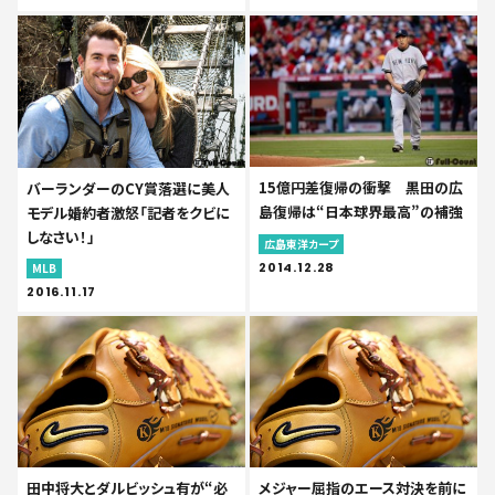
15億円差復帰の衝撃 黒田の広
バーランダーのCY賞落選に美人
島復帰は“日本球界最高”の補強
モデル婚約者激怒「記者をクビに
しなさい！」
広島東洋カープ
2014.12.28
MLB
2016.11.17
田中将大とダルビッシュ有が“必
メジャー屈指のエース対決を前に