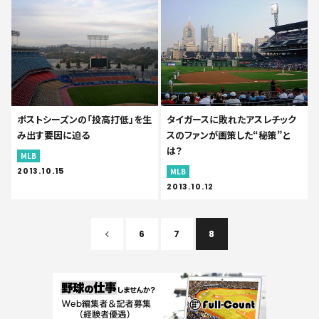
ポストシーズンの「投高打低」を生
タイガースに敗れたアスレチック
み出す要因に迫る
スのファンが画策した“秘策”と
は？
MLB
2013.10.15
MLB
2013.10.12
6
7
8