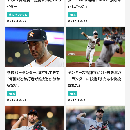
イダー」
正しかった」
ダルビッシュ有
MLB
2017.10.27
2017.10.22
快投バーランダー、集中しすぎて
ヤンキース指揮官が7回無失点バ
「何回だとか打者が誰だとか分か
ーランダーに脱帽「またもや快投
らない」
された」
MLB
MLB
2017.10.21
2017.10.21