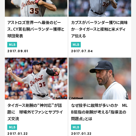
アストロズ世界一へ最後のピー
カブスがバーランダー獲りに興味
ス、CY賞右腕バーランダー獲得と
か…タイガースと接触と米メディ
球団発表
ア伝える
MLB
MLB
2017.09.01
2017.07.04
タイガース剛腕の“神対応”が話
なぜ投手に故障が多いのか ML
題に 球場外でファンとサプライ
B屈指の剛腕が考える「指導法の
ズ交流
問題点」とは
MLB
MLB
2017.01.22
2017.01.22