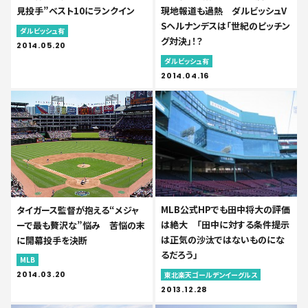
見投手”ベスト10にランクイン
現地報道も過熱 ダルビッシュV
Sヘルナンデスは「世紀のピッチン
ダルビッシュ有
グ対決」！？
2014.05.20
ダルビッシュ有
2014.04.16
MLB公式HPでも田中将大の評価
タイガース監督が抱える“メジャ
は絶大 「田中に対する条件提示
ーで最も贅沢な”悩み 苦悩の末
は正気の沙汰ではないものにな
に開幕投手を決断
るだろう」
MLB
2014.03.20
東北楽天ゴールデンイーグルス
2013.12.28