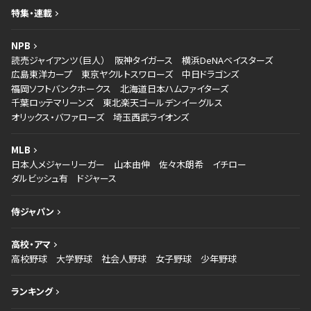
特集・連載
NPB
読売ジャイアンツ（巨人）
阪神タイガース
横浜DeNAベイスターズ
広島東洋カープ
東京ヤクルトスワローズ
中日ドラゴンズ
福岡ソフトバンクホークス
北海道日本ハムファイターズ
千葉ロッテマリーンズ
東北楽天ゴールデンイーグルス
オリックス・バファローズ
埼玉西武ライオンズ
MLB
日本人メジャーリーガー
山本由伸
佐々木朗希
イチロー
ダルビッシュ有
ドジャース
侍ジャパン
高校・アマ
高校野球
大学野球
社会人野球
女子野球
少年野球
ランキング