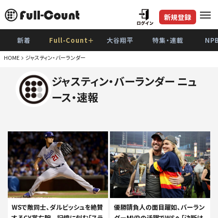
新規登録
新着
Full-Count＋
大谷翔平
特集・連載
NP
HOME
ジャスティン・バーランダー
ジャスティン・バーランダー ニュ
ース・速報
WSで敵同士、ダルビッシュを絶賛
優勝請負人の面目躍如、バーラン
するCY賞右腕 記憶に刻む「スラ
ダーMVPの活躍でWSへ「決断は