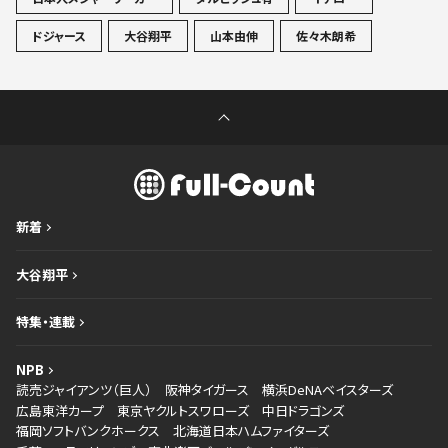
ドジャース
大谷翔平
山本由伸
佐々木朗希
新着
大谷翔平
特集・連載
NPB
読売ジャイアンツ（巨人）
阪神タイガース
横浜DeNAベイスターズ
広島東洋カープ
東京ヤクルトスワローズ
中日ドラゴンズ
福岡ソフトバンクホークス
北海道日本ハムファイターズ