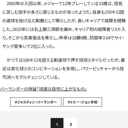
2005年の入団以来、メジャーで12年プレーしている33歳は、怪我
に苦しむ投手の多さに感じるものがあったようだ。自身も150キロ超
の速球を投げ込む剛腕として鳴らしたが、長いキャリアで故障を経験
した。2015年には右上腕三頭筋を痛め、キャリア初の故障者リスト入
り。そこから見事復活を果たし、昨季は16勝9敗、防御率3.04でサイ・
ヤング賞争いで2位に入った。
かつては160キロを超える剛速球で押す投球スタイルだったが、最
近は変化球とのコンビネーションを多用し、パワーピッチャーから技
巧派へモデルチェンジしている。
バーランダーの持論「球速は自然に上がるもの」
#ジャスティン・バーランダー
#トミー・ジョン手術
1
2