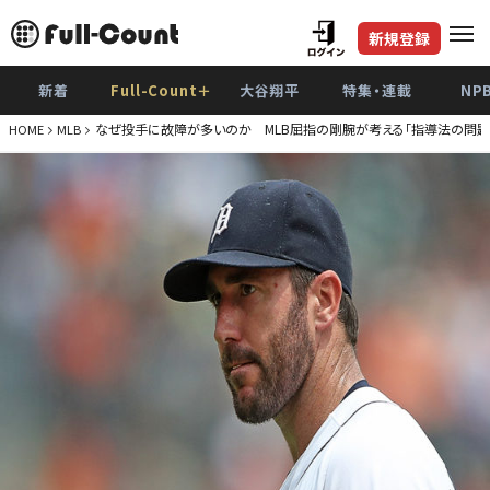
新規登録
新着
Full-Count＋
大谷翔平
特集・連載
NP
なぜ投手に故障が多いのか MLB屈指の剛腕が考える「指導法の問題
HOME
MLB