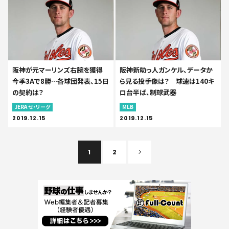
阪神が元マーリンズ右腕を獲得
阪神新助っ人ガンケル、データか
今季3Aで8勝…各球団発表、15日
ら見る投手像は？ 球速は140キ
の契約は？
ロ台半ば、制球武器
JERA セ・リーグ
MLB
2019.12.15
2019.12.15
1
2