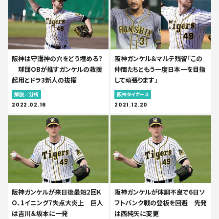
阪神は守護神の穴をどう埋める？
阪神ガンケル＆マルテ残留「この
球団OBが推すガンケルの救援
仲間たちともう一度日本一を目指
起用とドラ3新人の抜擢
して頑張ります」
解説／分析
阪神タイガース
2022.02.16
2021.12.20
阪神ガンケルが来日後最短2回K
阪神ガンケルが体調不良で6日ソ
O、1イニング7失点大炎上 巨人
フトバンク戦の登板を回避 先発
は吉川＆坂本に一発
は西純矢に変更