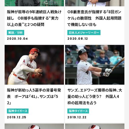
阪神が屈辱の9年連続巨人戦負け
OB藪恵壹氏が指摘する「8回ガン
越し OB捕手も指摘する“実力
ケル」の脆弱性 外国人起用問題
以上の差”と2つの疑問
で機能しない日も
解説／分析
日本人メジャーリーガー
2020.10.04
2020.08.12
阪神が新助っ人5選手の背番号発
サンズ、エドワーズ獲得の阪神、大
表 ボーアは「41」、サンズは「5
量の助っ人どう使う？ 外国人4
2」
枠の起用法を占う
阪神タイガース
阪神タイガース
2019.12.25
2019.12.22