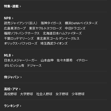
特集・連載
NPB
読売ジャイアンツ（巨人）
阪神タイガース
横浜DeNAベイスターズ
広島東洋カープ
東京ヤクルトスワローズ
中日ドラゴンズ
福岡ソフトバンクホークス
北海道日本ハムファイターズ
千葉ロッテマリーンズ
東北楽天ゴールデンイーグルス
オリックス・バファローズ
埼玉西武ライオンズ
MLB
日本人メジャーリーガー
山本由伸
佐々木朗希
イチロー
ダルビッシュ有
ドジャース
侍ジャパン
高校・アマ
高校野球
大学野球
社会人野球
女子野球
少年野球
ランキング