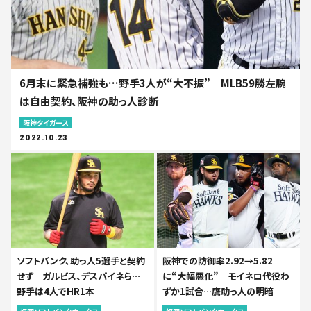
6月末に緊急補強も…野手3人が“大不振” MLB59勝左腕
は自由契約、阪神の助っ人診断
阪神タイガース
2022.10.23
ソフトバンク、助っ人5選手と契約
阪神での防御率2.92→5.82
せず ガルビス、デスパイネら…
に“大幅悪化” モイネロ代役わ
野手は4人でHR1本
ずか1試合…鷹助っ人の明暗