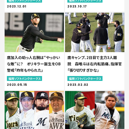
福岡ソフトバンクホークス
福岡ソフトバンクホークス
2023.12.01
2023.10.17
鷹加入の助っ人右腕は“やっかい
鷹キャンプ、2日目で主力3人離
な敵”に？ オリキラー誕生をOB
脱 森唯斗は右内転筋痛、指揮官
警戒「昨年もやられた」
「張り切りすぎかな」
福岡ソフトバンクホークス
福岡ソフトバンクホークス
2023.05.15
2023.02.02