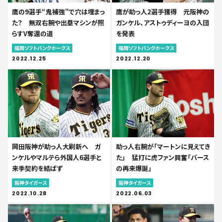
鷹の9選手“鬼補強”で穴は埋まっ
鷹が助っ人2選手獲得 元阪神の
た？ 無双右腕や出塁マシンが照
ガンケル、アストゥディーヨの入団
らすV奪還の道
を発表
福岡ソフトバンクホークス
福岡ソフトバンクホークス
2022.12.25
2022.12.20
岡田阪神が助っ人大刷新へ ガ
助っ人右腕が「マートンに見えてき
ンケルやマルテら外国人6選手と
た」 猛打に虎ファン興奮「バース
来季契約を結ばず
の再来爆誕」
阪神タイガース
阪神タイガース
2022.10.28
2022.06.03