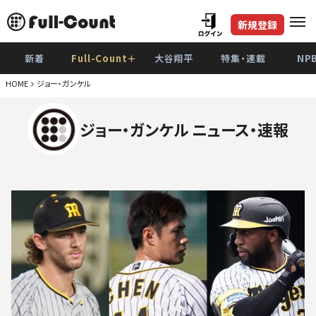
新規登録
新着
Full-Count＋
大谷翔平
特集・連載
NP
HOME
ジョー・ガンケル
ジョー・ガンケル ニュース・速報