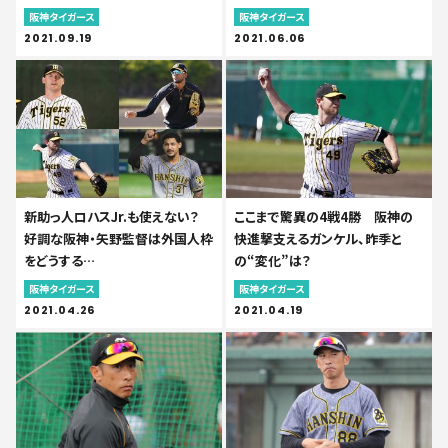
阪神タイガース
阪神タイガース
2021.09.19
2021.06.06
新助っ人ロハスJr.も使えない？
ここまで驚異の4戦4勝 阪神の
好調な阪神・矢野監督は外国人枠
快進撃支えるガンケル、昨季と
をどうする…
の“変化”は？
阪神タイガース
阪神タイガース
2021.04.26
2021.04.19