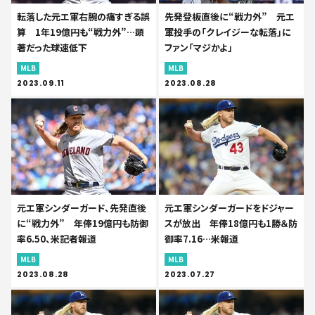
転落した元エ軍右腕の痛すぎる誤
先発登板直後に“戦力外” 元エ
算 1年19億円も“戦力外”…顕
軍投手の「クレイジーな転落」に
著だった球速低下
ファン「マジかよ」
MLB
MLB
2023.09.11
2023.08.28
元エ軍シンダーガード、先発直後
元エ軍シンダーガードをドジャー
に“戦力外” 年俸19億円も防御
スが放出 年俸18億円も1勝＆防
率6.50、米記者報道
御率7.16…米報道
MLB
MLB
2023.08.28
2023.07.27