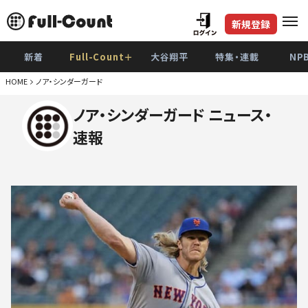
新規登録
新着
Full-Count＋
大谷翔平
特集・連載
NP
HOME
ノア・シンダーガード
ノア・シンダーガード ニュース・
速報