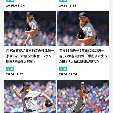
MLB
MLB
2025.08.04
2024.11.28
元ド軍右腕が日本行きの可能性…
年俸31億円→2年後に戦力外…
米メディアに語った本音 ファン
苦しむ大谷元同僚 手術後に失っ
衝撃「来たら大騒動」
た魅力「大幅に球速が落ちた」
MLB
MLB
2024.11.27
2024.01.24