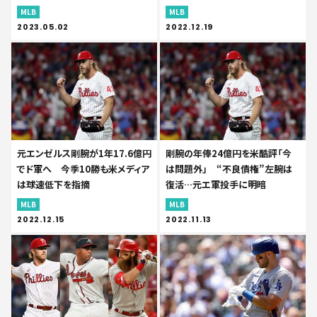
MLB
MLB
2023.05.02
2022.12.19
元エンゼルス剛腕が1年17.6億円
剛腕の年俸24億円を米酷評「今
でド軍へ 今季10勝も米メディア
は問題外」 “不良債権”左腕は
は球速低下を指摘
復活…元エ軍投手に明暗
MLB
MLB
2022.12.15
2022.11.13