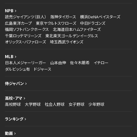
NPB
読売ジャイアンツ（巨人）
阪神タイガース
横浜DeNAベイスターズ
広島東洋カープ
東京ヤクルトスワローズ
中日ドラゴンズ
福岡ソフトバンクホークス
北海道日本ハムファイターズ
千葉ロッテマリーンズ
東北楽天ゴールデンイーグルス
オリックス・バファローズ
埼玉西武ライオンズ
MLB
日本人メジャーリーガー
山本由伸
佐々木朗希
イチロー
ダルビッシュ有
ドジャース
侍ジャパン
高校・アマ
高校野球
大学野球
社会人野球
女子野球
少年野球
ランキング
動画