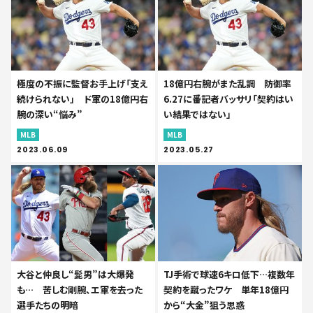
極度の不振に監督お手上げ「支え
18億円右腕がまた乱調 防御率
続けられない」 ド軍の18億円右
6.27に番記者バッサリ「契約はい
腕の深い“悩み”
い結果ではない」
MLB
MLB
2023.06.09
2023.05.27
大谷と仲良し“髭男”は大爆発
TJ手術で球速6キロ低下…複数年
も… 苦しむ剛腕、エ軍を去った
契約を蹴ったワケ 単年18億円
選手たちの明暗
から“大金”狙う思惑