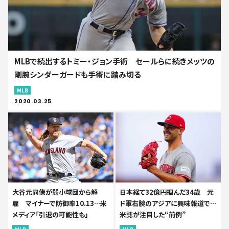
MLBで続出するトミー・ジョン手術 セールらに続きメッツの
剛腕シンダーガードも手術に踏み切る
MLB
2020.03.25
大谷元同僚が弱小球団から解
日本経て32億円掴んだ34歳 元
雇 マイナーで防御率10.13…米
ド軍右腕のアジアに興味報道で…
メディア「引退の可能性も」
米誌が注目した“前例”