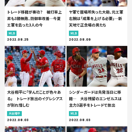
トレード移籍が奏功？ 被打率上
ヤ軍で居場所失った大砲、元エ軍
昇も3勝無敗、防御率改善…今夏
右腕は「成果を上げる必要」…新
エ軍を去った3人の今
天地で正念場の男たち
MLB
MLB
2022.08.25
2022.08.09
大谷翔平に「学んだことが色々あ
シンダーガードは先発当日に移
る」 トレード放出のイグレシアス
籍… 大谷残留のエンゼルスは
が別れ惜しむ
主力3選手をトレードで放出
大谷翔平
MLB
2022.08.03
2022.08.03