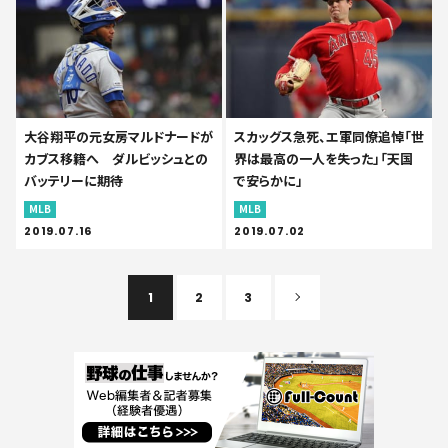
大谷翔平の元女房マルドナードが
スカッグス急死、エ軍同僚追悼「世
カブス移籍へ ダルビッシュとの
界は最高の一人を失った」「天国
バッテリーに期待
で安らかに」
MLB
MLB
2019.07.16
2019.07.02
1
2
3