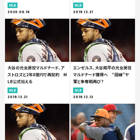
MLB
MLB
2020.06.16
2019.12.21
大谷の元女房役マルドナード、ア
エンゼルス、大谷翔平の元女房役
ストロズと2年8億円で再契約 M
マルドナード獲得へ “因縁”ヤ
LB公式伝える
軍と争奪戦再び？
MLB
MLB
2019.12.21
2019.12.12