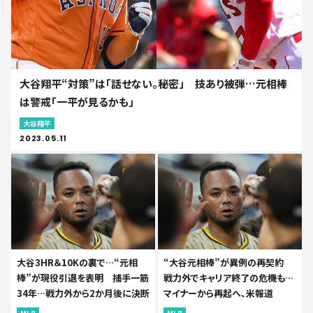
大谷翔平“対策”は「話せない。秘密」 技あり被弾…元相棒
は警戒「一平が見るかも」
大谷翔平
2023.05.11
大谷3HR＆10Kの裏で…“元相
“大谷元相棒”が異例の再契約
棒”が現役引退を表明 捕手一筋
戦力外でキャリア終了の危機も…
34年…戦力外から2か月後に決断
マイナーから再起へ、米報道