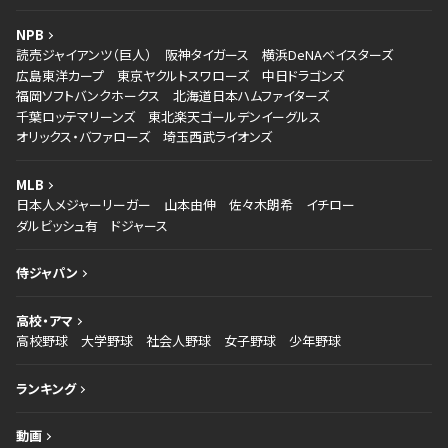
NPB
読売ジャイアンツ（巨人）
阪神タイガース
横浜DeNAベイスターズ
広島東洋カープ
東京ヤクルトスワローズ
中日ドラゴンズ
福岡ソフトバンクホークス
北海道日本ハムファイターズ
千葉ロッテマリーンズ
東北楽天ゴールデンイーグルス
オリックス・バファローズ
埼玉西武ライオンズ
MLB
日本人メジャーリーガー
山本由伸
佐々木朗希
イチロー
ダルビッシュ有
ドジャース
侍ジャパン
高校・アマ
高校野球
大学野球
社会人野球
女子野球
少年野球
ランキング
動画