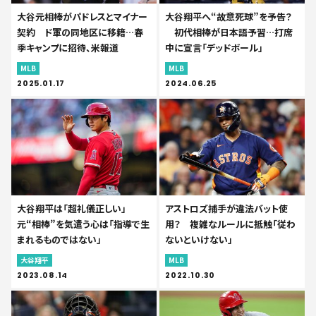
大谷元相棒がパドレスとマイナー
大谷翔平へ“故意死球”を予告？
契約 ド軍の同地区に移籍…春
初代相棒が日本語予習…打席
季キャンプに招待、米報道
中に宣言「デッドボール」
MLB
MLB
2025.01.17
2024.06.25
大谷翔平は「超礼儀正しい」
アストロズ捕手が違法バット使
元“相棒”を気遣う心は「指導で生
用？ 複雑なルールに抵触「従わ
まれるものではない」
ないといけない」
大谷翔平
MLB
2023.08.14
2022.10.30