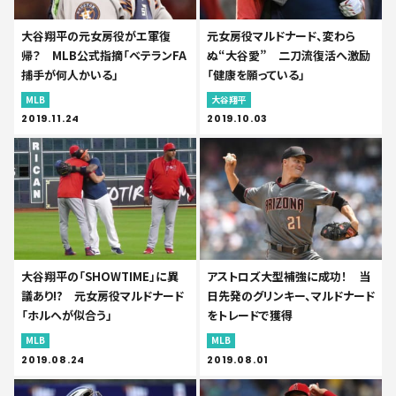
大谷翔平の元女房役がエ軍復
元女房役マルドナード、変わら
帰？ MLB公式指摘「ベテランFA
ぬ“大谷愛” 二刀流復活へ激励
捕手が何人かいる」
「健康を願っている」
MLB
大谷翔平
2019.11.24
2019.10.03
大谷翔平の「SHOWTIME」に異
アストロズ大型補強に成功！ 当
議あり!? 元女房役マルドナード
日先発のグリンキー、マルドナード
「ホルヘが似合う」
をトレードで獲得
MLB
MLB
2019.08.24
2019.08.01