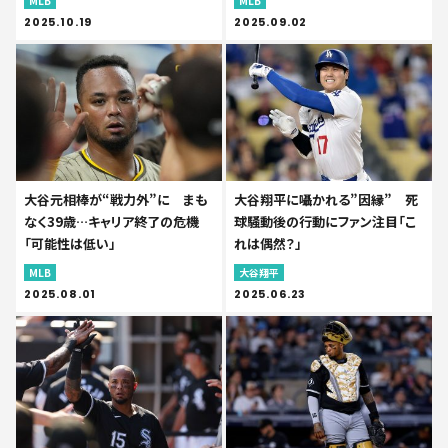
MLB
MLB
2025.10.19
2025.09.02
大谷元相棒が“戦力外”に まも
大谷翔平に囁かれる”因縁” 死
なく39歳…キャリア終了の危機
球騒動後の行動にファン注目「こ
「可能性は低い」
れは偶然？」
MLB
大谷翔平
2025.08.01
2025.06.23