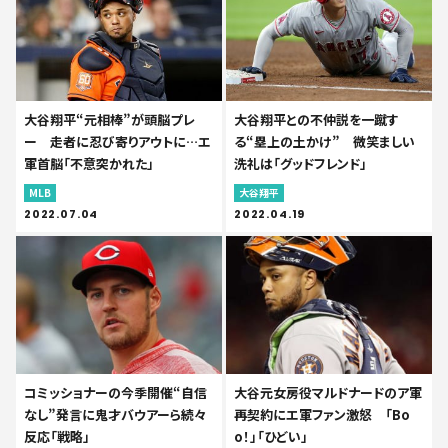
大谷翔平“元相棒”が頭脳プレ
大谷翔平との不仲説を一蹴す
ー 走者に忍び寄りアウトに…エ
る“塁上の土かけ” 微笑ましい
軍首脳「不意突かれた」
洗礼は「グッドフレンド」
MLB
大谷翔平
2022.07.04
2022.04.19
コミッショナーの今季開催“自信
大谷元女房役マルドナードのア軍
なし”発言に鬼才バウアーら続々
再契約にエ軍ファン激怒 「Bo
反応「戦略」
o！」「ひどい」