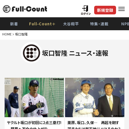
新規登録
新着
Full-Count＋
大谷翔平
特集・連載
NP
HOME
坂口智隆
坂口智隆 ニュース・速報
ヤクルト坂口が初回に2点三塁打!
栗原、坂口、久保… 再起を期す
開幕へ万全の仕上がり
選手たちは新天地にハマるのか？