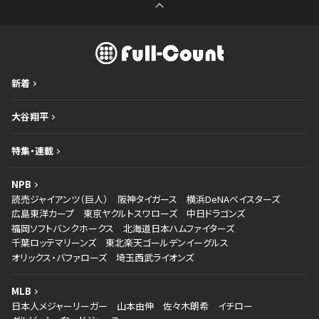
新着
大谷翔平
特集・連載
NPB
読売ジャイアンツ（巨人）
阪神タイガース
横浜DeNAベイスターズ
広島東洋カープ
東京ヤクルトスワローズ
中日ドラゴンズ
福岡ソフトバンクホークス
北海道日本ハムファイターズ
千葉ロッテマリーンズ
東北楽天ゴールデンイーグルス
オリックス・バファローズ
埼玉西武ライオンズ
MLB
日本人メジャーリーガー
山本由伸
佐々木朗希
イチロー