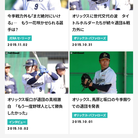
今季戦力外も「まだ絶対にいけ
オリックスに世代交代の波 タイ
る」― もう一花咲かせられる選
トルホルダーたちが続々退団＆戦
手は？
力外に
JERA セ・リーグ
オリックス・バファローズ
2015.11.02
2015.10.31
オリックス坂口が退団の真相激
オリックス、馬原と坂口の今季限り
白 「もう一度野球人として勝負
での退団を発表
したかった」
オリックス・バファローズ
2015.10.01
インタビュー
2015.10.02