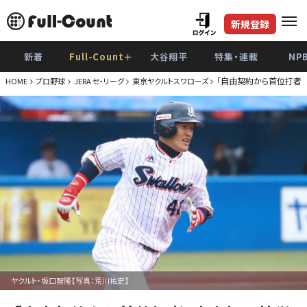
新規登録
新着
Full-Count＋
大谷翔平
特集・連載
NP
「自由契約から首位打者
HOME
プロ野球
JERA セ・リーグ
東京ヤクルトスワローズ
ヤクルト・坂口智隆【写真：荒川祐史】