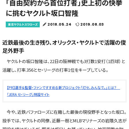
「自由契約から首位打者」史上初の快挙
に挑むヤクルト坂口智隆
2018.05.24
2019.08.03
東京ヤクルトスワローズ
近鉄最後の生き残り、オリックス・ヤクルトで活躍の俊
足外野手
ヤクルトの坂口智隆は、22日の阪神戦でも3打数1安打（1四球）と
活躍し、打率.356とセ・リーグの打率1位をキープしている。
【PR】選手＆監督・ファンですすめる新プロジェクト「灯セ、みんなで。」とは？
「JERA セ・リーグ」特設サイト
今や、近鉄バファローズに在籍した最後の現役野手となった坂口。
投手では、ヤクルトの同僚、近藤一樹とMLBマリナーズの岩隈久志が