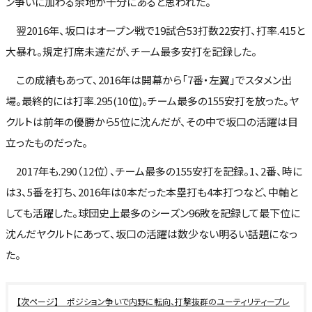
ン争いに加わる余地が十分にあると思われた。
翌2016年、坂口はオープン戦で19試合53打数22安打、打率.415と
大暴れ。規定打席未達だが、チーム最多安打を記録した。
この成績もあって、2016年は開幕から「7番・左翼」でスタメン出
場。最終的には打率.295(10位)。チーム最多の155安打を放った。ヤ
クルトは前年の優勝から5位に沈んだが、その中で坂口の活躍は目
立ったものだった。
2017年も.290（12位）、チーム最多の155安打を記録。1、2番、時に
は3、5番を打ち、2016年は0本だった本塁打も4本打つなど、中軸と
しても活躍した。球団史上最多のシーズン96敗を記録して最下位に
沈んだヤクルトにあって、坂口の活躍は数少ない明るい話題になっ
た。
ポジション争いで内野に転向、打撃抜群のユーティリティープレ