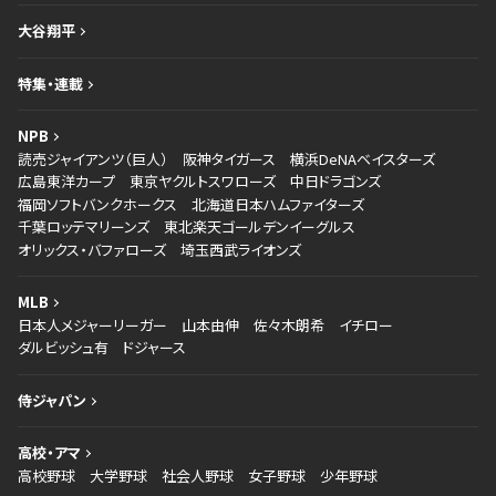
大谷翔平
特集・連載
NPB
読売ジャイアンツ（巨人）
阪神タイガース
横浜DeNAベイスターズ
広島東洋カープ
東京ヤクルトスワローズ
中日ドラゴンズ
福岡ソフトバンクホークス
北海道日本ハムファイターズ
千葉ロッテマリーンズ
東北楽天ゴールデンイーグルス
オリックス・バファローズ
埼玉西武ライオンズ
MLB
日本人メジャーリーガー
山本由伸
佐々木朗希
イチロー
ダルビッシュ有
ドジャース
侍ジャパン
高校・アマ
高校野球
大学野球
社会人野球
女子野球
少年野球