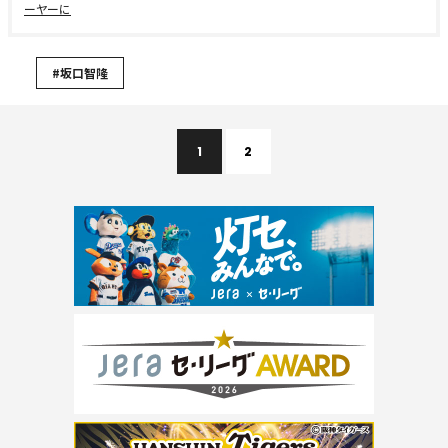
ーヤーに
#坂口智隆
1
2