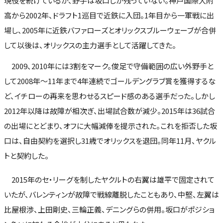
現役を続けているが、野手は坂口しか残っていない。神戸国際大附
高から2002年、ドラフト1巡目で近鉄に入団。1年目から一軍戦に出
場し、2005年に近鉄バファローズとオリックスブルーウェーブが合併
して以後は、オリックスの主力選手として活躍してきた。
2009、2010年には3割をマーク。俊足で守備範囲の広い外野手と
して2008年～11年まで4年連続でゴールデングラブ賞を獲得するな
ど、イチローの再来を思わせるスピード感のある選手だった。しかし
2012年以降は故障が相次ぎ、出場試合数が減少。2015年は36試合
の出場にとどまり、オフに大幅減俸を提示された。これを拒否した坂
口は、自由契約を選択し31歳でオリックスを退団。同年11月、ヤクル
トと契約した。
2015年のセ・リーグを制したヤクルトの右翼は雄平で固定されて
いたが、バレンティンが故障で戦線離脱したこともあり、中堅、左翼は
比屋根渉、上田剛史、三輪正義、デニングらの併用。坂口がポジショ