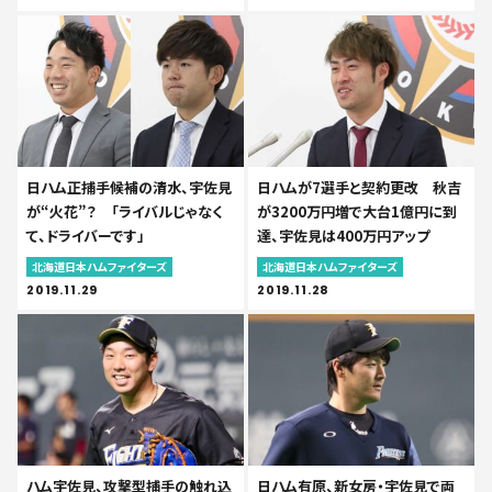
日ハム正捕手候補の清水、宇佐見
日ハムが7選手と契約更改 秋吉
が“火花”？ 「ライバルじゃなく
が3200万円増で大台1億円に到
て、ドライバーです」
達、宇佐見は400万円アップ
北海道日本ハムファイターズ
北海道日本ハムファイターズ
2019.11.29
2019.11.28
ハム宇佐見、攻撃型捕手の触れ込
日ハム有原、新女房・宇佐見で両