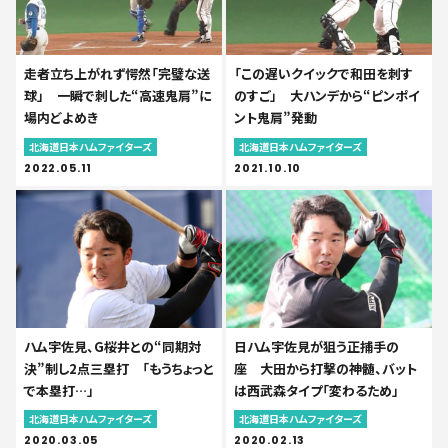
走者立ち上がれず愕然「完璧な送
「この遅いクイックで和田を刺す
球」 一瞬で刺した“高速鬼肩”に
のすご」 大ハンデから“ピンポイ
場内どよめき
ント鬼肩”発動
北海道日本ハムファイターズ
北海道日本ハムファイターズ
2022.05.11
2021.10.10
ハム宇佐見、G桜井との“同期対
日ハム宇佐見が狙う正捕手の
決”制し2点三塁打 「もうちょっと
座 大田から打撃の神髄、バット
で本塁打…」
は西武森タイプ「変わるため」
北海道日本ハムファイターズ
北海道日本ハムファイターズ
2020.03.05
2020.02.13