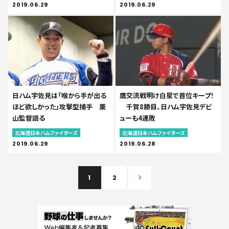
2019.06.29
2019.06.29
日ハム宇佐見は「喉から手が出る
鷹交流戦明け白星で首位キープ！
ほど欲しかった」攻撃型捕手 栗
千賀8勝目、日ハム宇佐見デビ
山監督語る
ューも4連敗
北海道日本ハムファイターズ
北海道日本ハムファイターズ
2019.06.29
2019.06.28
1
2