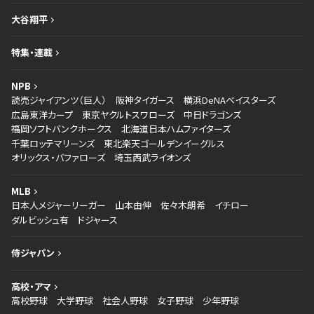
大谷翔平
特集・連載
NPB
読売ジャイアンツ（巨人）
阪神タイガース
横浜DeNAベイスターズ
広島東洋カープ
東京ヤクルトスワローズ
中日ドラゴンズ
福岡ソフトバンクホークス
北海道日本ハムファイターズ
千葉ロッテマリーンズ
東北楽天ゴールデンイーグルス
オリックス・バファローズ
埼玉西武ライオンズ
MLB
日本人メジャーリーガー
山本由伸
佐々木朗希
イチロー
ダルビッシュ有
ドジャース
侍ジャパン
高校・アマ
高校野球
大学野球
社会人野球
女子野球
少年野球