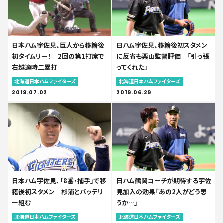
日本ハム宇佐見、巨人から移籍後
日ハム宇佐見、移籍後初スタメン
初タイムリー！ 2回の第1打席で
に反省も栗山監督評価 「引っ張
右越適時二塁打
ってくれた」
北海道日本ハムファイターズ
北海道日本ハムファイターズ
2019.07.02
2019.06.29
日本ハム宇佐見、「8番・捕手」で移
日ハム鶴岡コーチが期待する宇佐
籍後初スタメン 杉浦とバッテリ
見加入の効果「あの2人がどう思
ー組む
うか…」
北海道日本ハムファイターズ
北海道日本ハムファイターズ