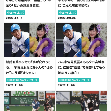
余り「互いの意思を尊重」
に「こんな場面初めて」
中日ドラゴンズ
中日ドラゴンズ
2023.12.14
2023.09.25
結婚直筆メッセの「字が変わって
ハム宇佐見真吾＆ももクロ高城れ
る」 宇佐見＆れにちゃんの“仕掛
に、結婚を“直筆”で報告「とても心
け”に反響「オシャレ」
地の良い存在」
北海道日本ハムファイターズ
北海道日本ハムファイターズ
2022.11.06
2022.11.06