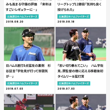
みも高まる守備の評価 「来年は
リーグトップ12勝目「気持ち良く
すごいレギュラーに…」
投げられた」
北海道日本ハムファイターズ
北海道日本ハムファイターズ
2019.08.20
2019.08.18
日ハム8連打8点猛攻の裏側 杉
「思い切り暴れてこい」 ハム宇佐
谷証言「宇佐見が打って雰囲気
見、原監督の檄に応える移籍後初
が…」
タイムリー＆猛打賞
北海道日本ハムファイターズ
北海道日本ハムファイターズ
2019.07.03
2019.07.03