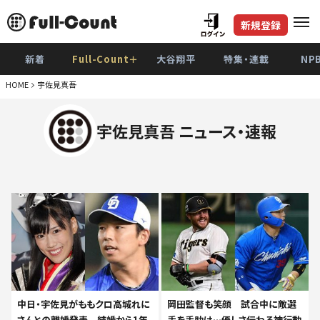
新規登録
新着
Full-Count＋
大谷翔平
特集・連載
NP
HOME
宇佐見真吾
宇佐見真吾 ニュース・速報
中日・宇佐見がももクロ高城れに
岡田監督も笑顔 試合中に敵選
さんとの離婚発表 結婚から1年
手を手助け…優しさ伝わる神行動